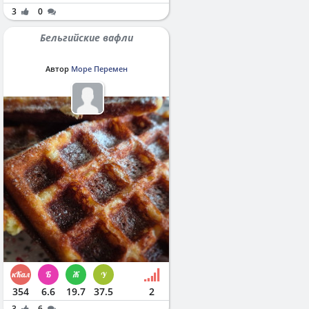
3
0
Бельгийские вафли
Автор
Море Перемен
354
6.6
19.7
37.5
2
3
6