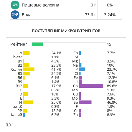
Пищевые волокна
0 г
0%
Вода
73.6 г
3.24%
ПОСТУПЛЕНИЕ МИКРОНУТРИЕНТОВ
Рейтинг
15
A
24.1%
Ca
7.7%
b-car
1.1%
Si
~
В1
4.3%
Mg
3.5%
B2
23.3%
Na
10%
Холин
41.7%
P
23.7%
B5
24.5%
Cl
7.1%
B6
6.1%
Fe
12.3%
B9
1.4%
I
10.8%
B12
17.9%
Co
89.6%
C
0.2%
Mn
1.3%
D
18%
Cu
7.6%
E
3.3%
Mo
9.3%
H
35.6%
Se
46.8%
вит.К
0.3%
F
1.3%
PP
15.2%
Cr
8%
Калий
6.3%
Zn
8.9%
1