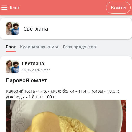
Войти
Блог
Светлана
Блог
Кулинарная книга
База продуктов
Светлана
16.05.2026 12:27
Паровой омлет
Калорийность -
148.7 кКал
; белки -
11.4 г
; жиры -
10.6 г
;
углеводы -
1.8 г
на
100 г
.