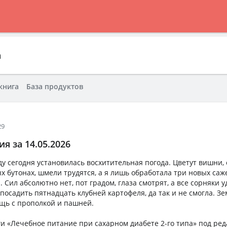
а
книга
База продуктов
29
я за 14.05.2026
у сегодня установилась восхитительная погода. Цветут вишни, 
ых бутонах, шмели трудятся, а я лишь обработала три новых са
Сил абсолютно нет, пот градом, глаза смотрят, а все сорняки у
посадить пятнадцать клубней картофеля, да так и не смогла. Зе
ощь с прополкой и пашней.
ги «Лечебное питание при сахарном диабете 2-го типа» под ре