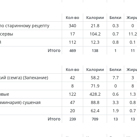
Кол-во
Калории
Белки
Жир
о старинному рецепту
340
21.8
0.3
0
нсервы
17
104.2
0.7
11.2
й
112
12.3
0.8
0.1
Итого
469
138
1
11
Кол-во
Калории
Белки
Жир
ий (семга) (Запекание)
42
58.2
7.7
3
8
71.9
0
8
овые
122
428.2
0.6
1.3
ламинария) сушеная
47
88.8
3.3
0.8
20
62.4
1.9
0.7
Итого
239
709
13
13