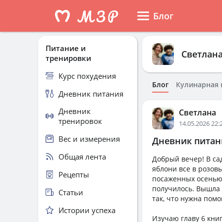
Блог
Питание и
Светлан
тренировки
Курс похудения
Блог
Кулинарная 
Дневник питания
Дневник
Светлана
тренировок
14.05.2026 22:
Вес и измерения
Дневник питани
Общая лента
Добрый вечер! В сад
яблони все в розов
Рецепты
посаженных осенью. 
получилось. Вышла 
Статьи
так, что нужна пом
Истории успеха
Изучаю главу 6 кни