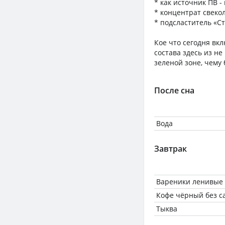
* как источник ПВ -
* концентрат свеко
* подсластитель «Сте
Кое что сегодня вк
состава здесь из не
зеленой зоне, чему 
После сна
Вода
Завтрак
Вареники ленивые
Кофе чёрный без с
Тыква