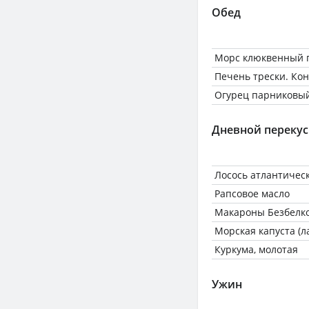
Обед
Морс клюквенный п
Печень трески. Ко
Огурец парниковы
Дневной перекус
Лосось атлантическ
Рапсовое масло
Макароны Безбелк
Морская капуста (
Куркума, молотая
Ужин