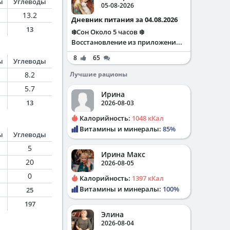
ы
Углеводы
05-08-2026
13.2
Дневник питания за 04.08.2026
13
❄️Сон Около 5 часов ❄️
Восстановление из приложени...
8
65
ы
Углеводы
8.2
Лучшие рационы
5.7
Ирина
13
2026-08-03
Калорийность:
1048 кКал
Витамины и минералы:
85%
ы
Углеводы
5
Ирина Макс
20
2026-08-05
0
Калорийность:
1397 кКал
Витамины и минералы:
100%
25
197
Элина
2026-08-04