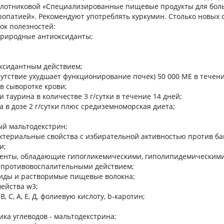
лотниковой «Специализированные пищевые продукты для бол
опатией». Рекомендуют употреблять куркумин. Столько новых 
ок полезностей:
природные антиоксиданты;
аксидантным действием;
тсутствие ухудшает функционирование почек) 50 000 МЕ в течен
в сыворотке крови;
 таурина в количестве 3 г/сутки в течение 14 дней;
а в дозе 2 г/сутки плюс средиземноморская диета;
й мальтодекстрин;
актериальные свойства с избирательной активностью против ба
и;
енты, обладающие гипогликемическими, гиполипидемическими
 противовоспалительными действием;
риды и растворимые пищевые волокна;
ейства w3;
, С, А, Е, Д, фолиевую кислоту, b-каротин;
ика углеводов - мальтодекстрина;