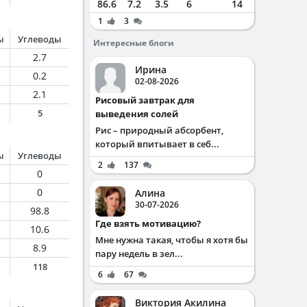
86.6
7.2
3.5
6
14
1
3
ы
Углеводы
Интересные блоги
2.7
Ирина
0.2
02-08-2026
2.1
Рисовый завтрак для
5
выведения солей
Рис – природный абсорбент,
который впитывает в себ...
ы
Углеводы
2
137
0
0
Алина
30-07-2026
98.8
Где взять мотивацию?
10.6
Мне нужна такая, чтобы я хотя бы
8.9
пару недель в зел...
118
6
67
Виктория Акилина