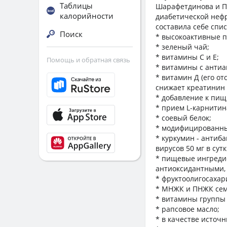
Таблицы
Шарафетдинова и П
калорийности
диабетической нефр
составила себе спис
Поиск
* высокоактивные 
* зеленый чай;
* витамины С и Е;
Помощь и обратная связь
* витамины с анти
* витамин Д (его о
снижает креатинин 
* добавление к пищи
* прием L-карнитин
* соевый белок;
* модифицированны
* куркумин - антиб
вирусов 50 мг в сутк
* пищевые ингреди
антиоксидантными,
* фруктоолигосаха
* МНЖК и ПНЖК сем
* витамины группы В
* рапсовое масло;
* в качестве источн