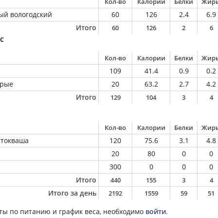
Кол-во
Калории
Белки
Жир
ый вологодский
60
126
2.4
6.9
Итого
60
126
2
6
с
Кол-во
Калории
Белки
Жир
109
41.4
0.9
0.2
ырые
20
63.2
2.7
4.2
Итого
129
104
3
4
Кол-во
Калории
Белки
Жир
стокваша
120
75.6
3.1
4.8
20
80
0
0
300
0
0
0
Итого
440
155
3
4
Итого за день
2192
1559
59
51
ты по питанию и график веса, необходимо
войти
.