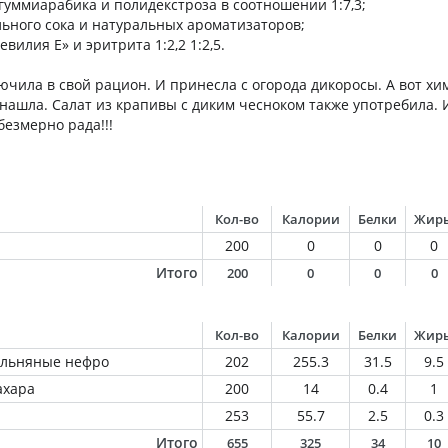
 гуммиарабика и полидекстроза в соотношении 1:7,3;
льного сока и натуральных ароматизаторов;
вилия Е» и эритрита 1:2,2 1:2,5.
лючила в свой рацион. И принесла с огорода дикоросы. А вот хи
 нашла. Салат из крапивы с диким чесноком также употребила. 
безмерно рада!!!
Кол-во
Калории
Белки
Жир
200
0
0
0
Итого
200
0
0
0
Кол-во
Калории
Белки
Жир
 льняные нефро
202
255.3
31.5
9.5
ахара
200
14
0.4
1
253
55.7
2.5
0.3
Итого
655
325
34
10