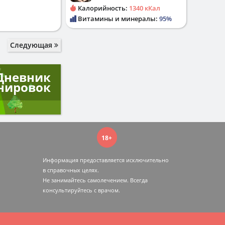
Калорийность:
1340 кКал
Витамины и минералы:
95%
Следующая
Дневник
нировок
18+
Информация предоставляется исключительно
в справочных целях.
Не занимайтесь самолечением. Всегда
консультируйтесь c врачом.