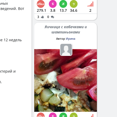
ьных
сведений. Вот
279.1
3.8
13.7
34.6
2
3
0
Яичница с кабачками и
шампиньонами
Автор
Ирина
ие 12 недель
ктерий и
,