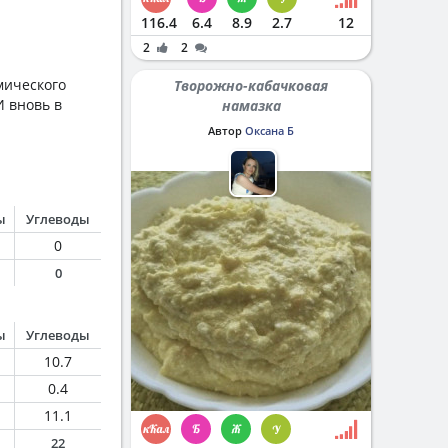
116.4
6.4
8.9
2.7
12
2
2
мического
Творожно-кабачковая
И вновь в
намазка
Автор
Оксана Б
ы
Углеводы
0
0
ы
Углеводы
10.7
0.4
11.1
22