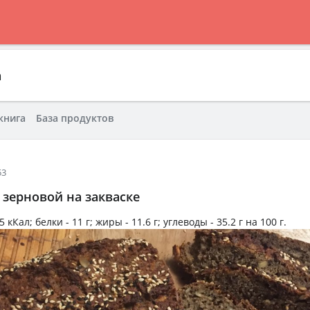
а
книга
База продуктов
53
 зерновой на закваске
5 кКал
; белки -
11 г
; жиры -
11.6 г
; углеводы -
35.2 г
на
100 г
.