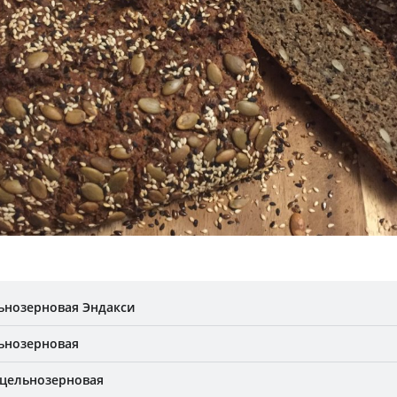
ьнозерновая Эндакси
ьнозерновая
цельнозерновая