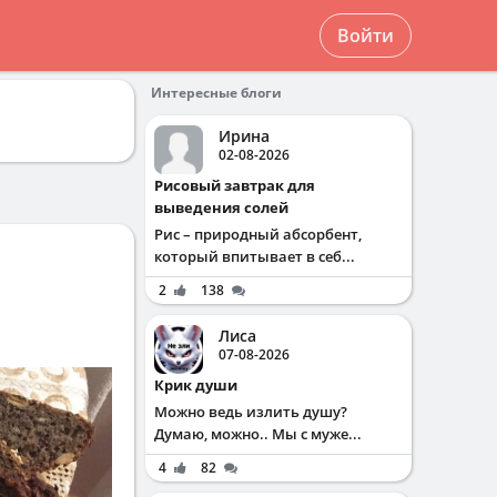
Войти
Интересные блоги
Ирина
02-08-2026
Рисовый завтрак для
выведения солей
Рис – природный абсорбент,
который впитывает в себ...
2
138
Лиса
07-08-2026
Крик души
Можно ведь излить душу?
Думаю, можно.. Мы с муже...
4
82