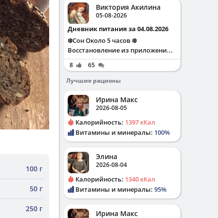
Виктория Акилина
05-08-2026
Дневник питания за 04.08.2026
❄️Сон Около 5 часов ❄️
Восстановление из приложени...
8
65
Лучшие рационы
Ирина Макс
2026-08-05
Калорийность:
1397 кКал
Витамины и минералы:
100%
Элина
2026-08-04
100 г
Калорийность:
1340 кКал
50 г
Витамины и минералы:
95%
250 г
Ирина Макс