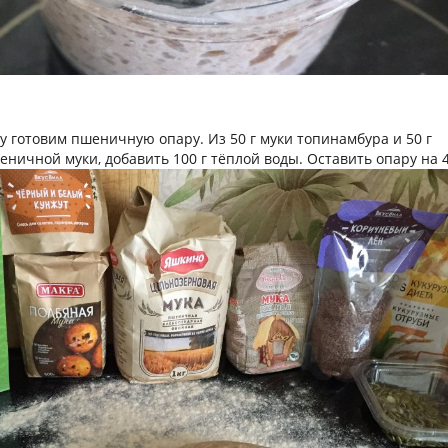
у готовим пшеничную опару. Из 50 г муки топинамбура и 50 г
ничной муки, добавить 100 г тёплой воды. Оставить опару на 4