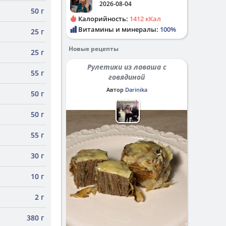
2026-08-04
50 г
Калорийность:
1412 кКал
Витамины и минералы:
100%
25 г
Новые рецепты
25 г
Рулетики из лаваша с
55 г
говядиной
Автор
Darinika
50 г
50 г
55 г
30 г
10 г
2 г
380 г