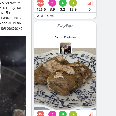
тую баночку
ить на сутки в
126.5
8.9
3.2
13.9
0
ь 15 г
2
4
. Размешать,
кваску. И вы
Голубцы
ная закваска.
Автор
Darinika