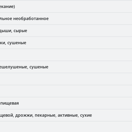
екание)
ельное необработанное
дыши, сырые
ки, сушеные
нешелушеные, сушеные
 пищевая
щевой, дрожжи, пекарные, активные, сухие