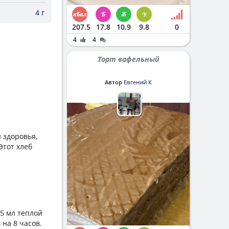
4 г
207.5
17.8
10.9
9.8
0
4
4
Торт вафельный
Автор
Евгений К
 здоровья,
Этот хлеб
75 мл теплой
 на 8 часов.