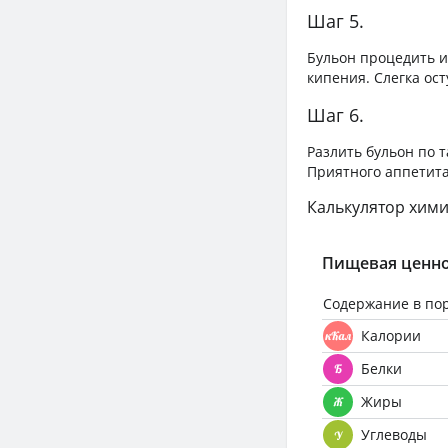
Шаг 5.
Бульон процедить и
кипения. Слегка ост
Шаг 6.
Разлить бульон по 
Приятного аппетита
Калькулятор хими
Пищевая ценно
Содержание в по
Калории
Белки
Жиры
Углеводы