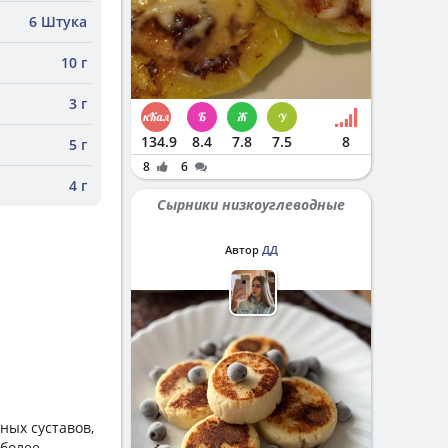
6 Штука
10 г
3 г
134.9
8.4
7.8
7.5
8
5 г
8
6
4 г
Сырники низкоуглеводные
Автор
ДД
ных суставов,
 более