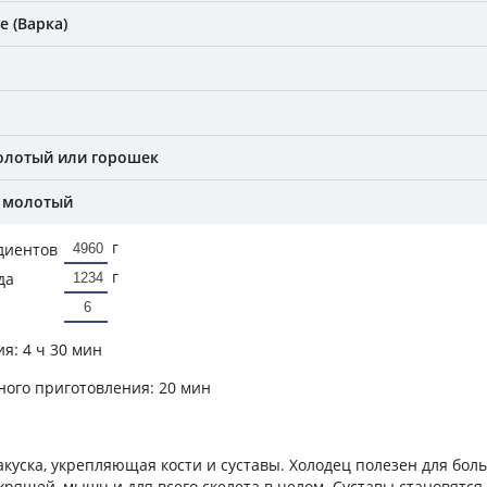
 (Варка)
олотый или горошек
 молотый
г
диентов
г
да
ия:
4 ч 30 мин
ного приготовления:
20 мин
акуска, укрепляющая кости и суставы. Холодец полезен для боль
хрящей, мышц и для всего скелета в целом. Суставы становятся