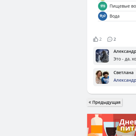
Пищевые во
Вода
2
2
Александ
Это - да, 
Светлана
Александ
Предыдущая
Дне
пит