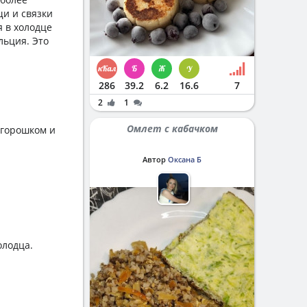
и и связки
 в холодце
льция. Это
286
39.2
6.2
16.6
7
2
1
Омлет с кабачком
 горошком и
Автор
Оксана Б
олодца.