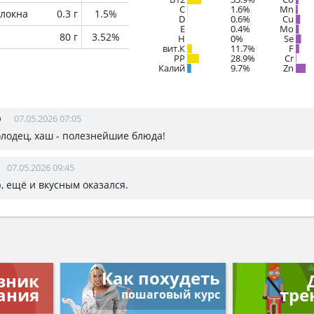
C
1.6%
Mn
локна
0.3 г
1.5%
D
0.6%
Cu
E
0.4%
Mo
80 г
3.52%
H
0%
Se
вит.К
11.7%
F
PP
28.9%
Cr
Калий
9.7%
Zn
р
07.05.2026 07:05
холодец, хаш - полезнейшие блюда!
07.05.2026 09:45
р
, ещё и вкусным оказался.
Как похудеть
вник
ания
тре
пошаговый курс