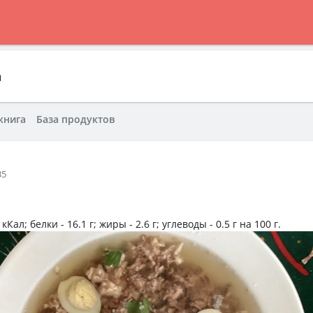
а
книга
База продуктов
35
 кКал
; белки -
16.1 г
; жиры -
2.6 г
; углеводы -
0.5 г
на
100 г
.