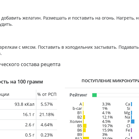
 добавить желатин. Размешать и поставить на огонь. Нагреть, н
удить.
тарелкам с мясом. Поставить в холодильник застывать. Подават
.
ческого состава рецепта
ПОСТУПЛЕНИЕ МИКРОНУТР
сть на 100 грамм
рции
% от РСП
Рейтинг
93.8 кКал
5.57%
A
3.3%
Ca
b-car
1%
Si
В1
4.1%
Mg
16.1 г
21.18%
B2
12.1%
Na
Холин
4.5%
P
2.6 г
4.64%
B5
19.7%
Cl
B6
15.9%
Fe
B9
3%
I
0.5 г
0.23%
B12
33.9%
Co