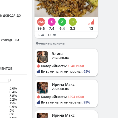
е доводя до
99.6
7.4
6.4
3.2
13
3
13
ь холодным.
Лучшие рационы
Элина
2026-08-04
Калорийность:
1340 кКал
ИЕНТОВ
Витамины и минералы:
95%
8
Ирина Макс
5.6%
2026-08-06
0.4%
5.8%
Калорийность:
1394 кКал
5.2%
Витамины и минералы:
99%
19%
0.5%
5%
0%
Ирина Макс
6.5%