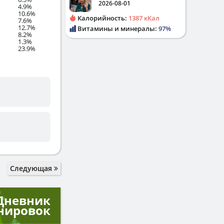
2026-08-01
4.9%
10.6%
Калорийность:
1387 кКал
7.6%
12.7%
Витамины и минералы:
97%
8.2%
1.3%
23.9%
Следующая
Дневник
нировок