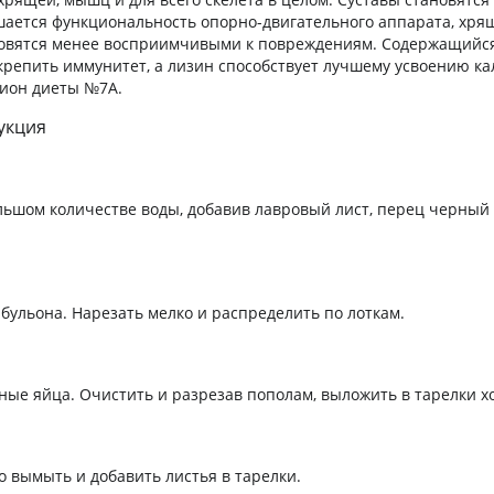
ается функциональность опорно-двигательного аппарата, хрящ
новятся менее восприимчивыми к повреждениям. Содержащийся
крепить иммунитет, а лизин способствует лучшему усвоению ка
цион диеты №7А.
укция
льшом количестве воды, добавив лавровый лист, перец черный
 бульона. Нарезать мелко и распределить по лоткам.
ые яйца. Очистить и разрезав пополам, выложить в тарелки х
 вымыть и добавить листья в тарелки.