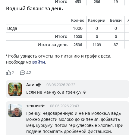
Итого
453
286
19
5
Водный баланс за день
Кол-во
Калории
Белки
Жи
Вода
1000
0
0
0
Итого
1000
0
0
0
Итого за день
2536
1109
87
3
Чтобы увидеть отчеты по питанию и график веса,
необходимо
войти
.
2
42
Алин@
08.06.2026 20:33
Если не манную, а гречку? 🌹
техник✨
08.06.2026 20:43
Гречку, недоваренную и не на молоке.А ведь
можно довести молоко до кипения, добавить
мед, куркуму, потом геркулесовые хлопья. При
подаче посыпать дробленой фисташкой.