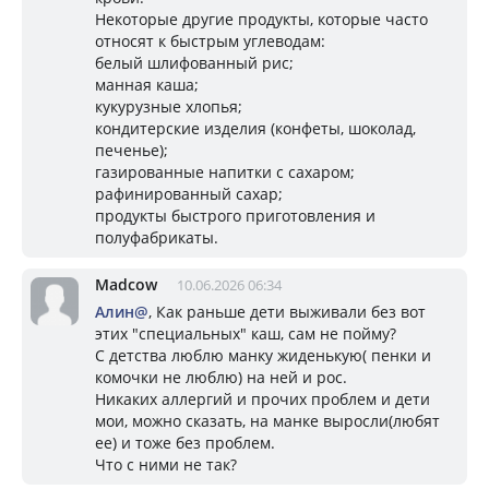
Некоторые другие продукты, которые часто
относят к быстрым углеводам:
белый шлифованный рис;
манная каша;
кукурузные хлопья;
кондитерские изделия (конфеты, шоколад,
печенье);
газированные напитки с сахаром;
рафинированный сахар;
продукты быстрого приготовления и
полуфабрикаты.
Madcow
10.06.2026 06:34
Алин@
, Как раньше дети выживали без вот
этих "специальных" каш, сам не пойму?
С детства люблю манку жиденькую( пенки и
комочки не люблю) на ней и рос.
Никаких аллергий и прочих проблем и дети
мои, можно сказать, на манке выросли(любят
ее) и тоже без проблем.
Что с ними не так?