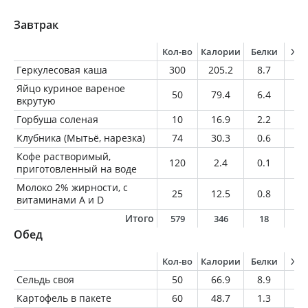
Завтрак
Кол-во
Калории
Белки
Жи
Геркулесовая каша
300
205.2
8.7
6
Яйцо куриное вареное
50
79.4
6.4
5.
вкрутую
Горбуша соленая
10
16.9
2.2
0.
Клубника (Мытьё, нарезка)
74
30.3
0.6
0.
Кофе растворимый,
120
2.4
0.1
0
приготовленный на воде
Молоко 2% жирности, с
25
12.5
0.8
0.
витаминами A и D
Итого
579
346
18
1
Обед
Кол-во
Калории
Белки
Жи
Сельдь своя
50
66.9
8.9
3.
Картофель в пакете
60
48.7
1.3
0.