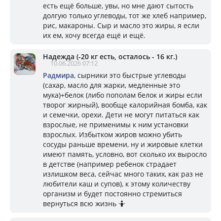
есть ещё больше, увы, но мне дают сытость
долгую только углеводы, тот же хлеб например,
рис, макароны. Сыр и масло это жиры, я если
их ем, хочу всегда ещё и ещё.
Надежда (-20 кг есть, осталось - 16 кг.)
10.06.2026 07:12
Радмира
, сырники это быстрые углеводы
(сахар, масло для жарки, медленные это
мука)+белок (либо пополам белок и жиры если
творог жирный), вообще калорийная бомба, как
и семечки, орехи. Дети не могут питаться как
взрослые, не применимы к ним установки
взрослых. Избытком жиров можно убить
сосуды раньше времени, ну и жировые клетки
имеют память, условно, вот сколько их выросло
в детстве (например ребенок страдает
излишком веса, сейчас много таких, как раз не
любители каш и супов), к этому количеству
организм и будет постоянно стремиться
вернуться всю жизнь 🤷