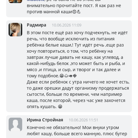
внимательно прочитайте пост. Я как раз не
против манной каши😍💪
Радмира
10.06.2026 11:09
В этом посте ещё раз хочу подчекнуть, не идёт
речь, что вообще исключить из питания
ребёнка белые каши,! Тут идёт речь ,еще раз
хочу повториться, о том, что ребёнку на
завтрак лучше давать не кашу, как углевод, а
какой-нибудь белок ,это может быть и рыба, и
мясо ,и птица, и сыр, и творог и так далее и
тому подобное.😁🌰🥑🍓
Даже если ребёнок с утра ничего не хочет есть,
то даже орешки дадут организму продержаться
сытости, больше по времени, чем например
каша, после которой, через час уже захочется
опять кушать. 😁
Ирина Стройная
10.06.2026 11:51
Конечно не обязательно! Мои внуки утром
любят кашу, больше всего манную, плюс бутер