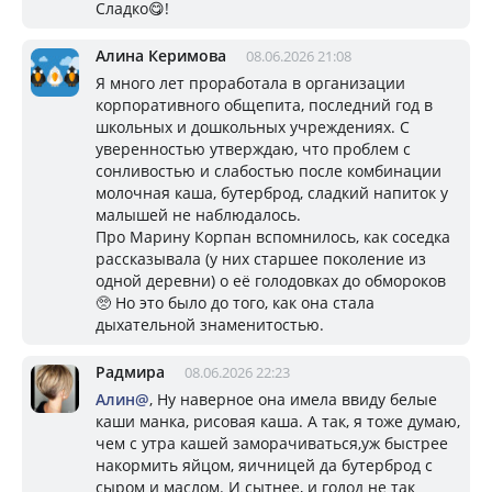
Сладко😋!
Алина Керимова
08.06.2026 21:08
Я много лет проработала в организации
корпоративного общепита, последний год в
школьных и дошкольных учреждениях. С
уверенностью утверждаю, что проблем с
сонливостью и слабостью после комбинации
молочная каша, бутерброд, сладкий напиток у
малышей не наблюдалось.
Про Марину Корпан вспомнилось, как соседка
рассказывала (у них старшее поколение из
одной деревни) о её голодовках до обмороков
🥺 Но это было до того, как она стала
дыхательной знаменитостью.
Радмира
08.06.2026 22:23
Алин@
, Ну наверное она имела ввиду белые
каши манка, рисовая каша. А так, я тоже думаю,
чем с утра кашей заморачиваться,уж быстрее
накормить яйцом, яичницей да бутерброд с
сыром и маслом. И сытнее, и голод не так