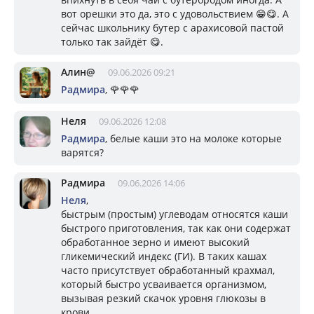
вот орешки это да, это с удовольствием 😁😋. А
сейчас школьнику бутер с арахисовой пастой
только так зайдёт 😋.
Алин@
09.06.2026 09:21
Радмира
, 🌹🌹🌹
Неля
09.06.2026 12:08
Радмира
, белые каши это на молоке которые
варятся?
Радмира
09.06.2026 14:06
Неля
,
быстрым (простым) углеводам относятся каши
быстрого приготовления, так как они содержат
обработанное зерно и имеют высокий
гликемический индекс (ГИ). В таких кашах
часто присутствует обработанный крахмал,
который быстро усваивается организмом,
вызывая резкий скачок уровня глюкозы в
крови.