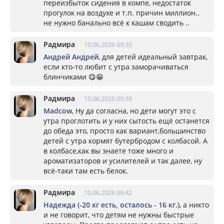
переизбыток сидения в компе, недостаток
прогулок на воздухе и т.п. причин миллион..
не нужно банально всё к кашам сводить ..
Радмира
10.06.2026 09:35
Андрей Андрей
, для детей идеальный завтрак,
если кто-то любит с утра заморачиваться
блинчиками 😋😁
Радмира
10.06.2026 09:39
Madcow
, Ну да согласна, но дети могут это с
утра проглотить и у них сытость ещё останется
до обеда это, просто как вариант,большинство
детей с утра кормят бутербродом с колбасой. А
в колбасе,как вы знаете тоже много и
ароматизаторов и усилителей и так далее, ну
всё-таки там есть белок.
Радмира
10.06.2026 09:42
Надежда (-20 кг есть, осталось - 16 кг.)
, а никто
и не говорит, что детям не нужны быстрые