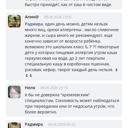
быстро приходит, как от каш в чистом виде.
Алин@
08.06.2026 23:05
Радмира
, один день можно, детям нельзя
много яиц, орехи аллергены , масло сливочное
жирное, и сыра много не рекомендуют, ещё
конечно зависит от возроста ребёнка,
возможно это школьник класс 6, 7 ?? Некоторые
дети у которых пищевая аллергия утром каша
геркулесовая на воде, до 2 лет покупали
специальную кашу в коробочках пшенная,
рисовая, кефир, творог каждый день нельзя. 🌷
🌷🌷
Неля
08.06.2026 23:19
я бы не доверяла "кремлевским"
специалистам. Сонливость может наблюдаться
при переедании или от недосыпа утром, что
более вероятно.
Радмира
09.06.2026 05:22