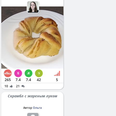
265
7.4
7.4
42
5
10
21
Скрамбл с жареным луком
Автор
Ольга