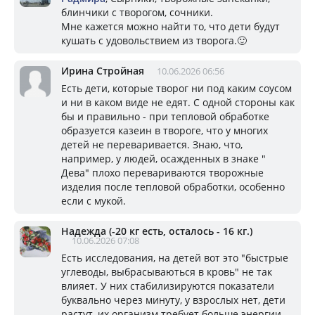
блинчики с творогом, сочники.
Мне кажется можно найти то, что дети будут
кушать с удовольствием из творога.🙂
Ирина Стройная
10.06.2026 06:56
Есть дети, которые творог ни под каким соусом
и ни в каком виде не едят. С одной стороны как
бы и правильно - при тепловой обработке
образуется казеин в твороге, что у многих
детей не переваривается. Знаю, что,
например, у людей, осажденных в знаке "
Дева" плохо перевариваются творожные
изделия после тепловой обработки, особенно
если с мукой.
Надежда (-20 кг есть, осталось - 16 кг.)
10.06.2026 07:08
Есть исследования, на детей вот это "быстрые
углеводы, выбрасываються в кровь" не так
влияет. У них стабилизируются показатели
буквально через минуту, у взрослых нет, дети
растут, их организм требует больше энергии,