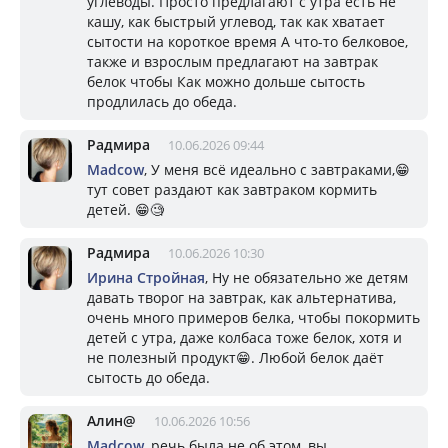
углеводы. Просто предлагают с утра есть не
кашу, как быстрый углевод, так как хватает
сытости на короткое время А что-то белковое,
также и взрослым предлагают на завтрак
белок чтобы Как можно дольше сытость
продлилась до обеда.
Радмира
10.06.2026 09:44
Madcow
, У меня всё идеально с завтраками,😁
тут совет раздают как завтраком кормить
детей. 😁🧐
Радмира
10.06.2026 10:30
Ирина Стройная
, Ну не обязательно же детям
давать творог на завтрак, как альтернатива,
очень много примеров белка, чтобы покормить
детей с утра, даже колбаса тоже белок, хотя и
не полезный продукт😁. Любой белок даёт
сытость до обеда.
Алин@
10.06.2026 10:56
Madcow
, речь была не об этом, вы