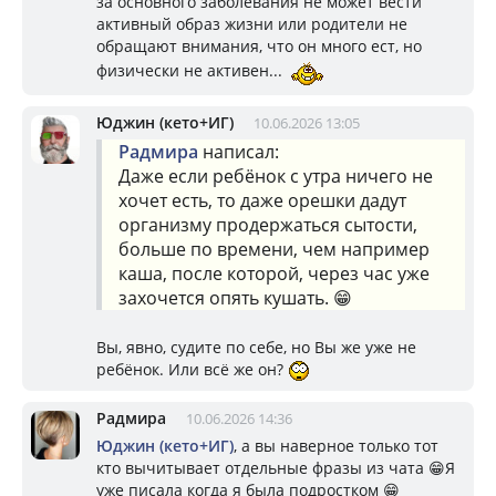
за основного заболевания не может вести
активный образ жизни или родители не
обращают внимания, что он много ест, но
физически не активен...
Юджин (кето+ИГ)
10.06.2026 13:05
Радмира
написал:
Даже если ребёнок с утра ничего не
хочет есть, то даже орешки дадут
организму продержаться сытости,
больше по времени, чем например
каша, после которой, через час уже
захочется опять кушать. 😁
Вы, явно, судите по себе, но Вы же уже не
ребёнок. Или всё же он?
Радмира
10.06.2026 14:36
Юджин (кето+ИГ)
, а вы наверное только тот
кто вычитывает отдельные фразы из чата 😁Я
уже писала когда я была подростком 😁