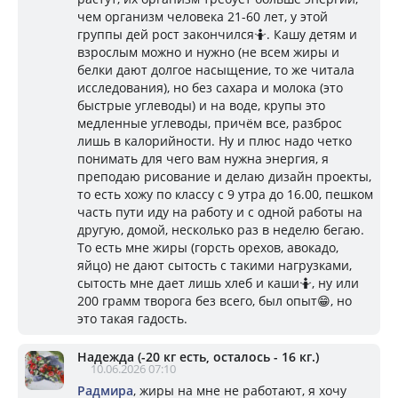
чем организм человека 21-60 лет, у этой
группы дей рост закончился🤷. Кашу детям и
взрослым можно и нужно (не всем жиры и
белки дают долгое насыщение, то же читала
исследования), но без сахара и молока (это
быстрые углеводы) и на воде, крупы это
медленные углеводы, причём все, разброс
лишь в калорийности. Ну и плюс надо четко
понимать для чего вам нужна энергия, я
преподаю рисование и делаю дизайн проекты,
то есть хожу по классу с 9 утра до 16.00, пешком
часть пути иду на работу и с одной работы на
другую, домой, несколько раз в неделю бегаю.
То есть мне жиры (горсть орехов, авокадо,
яйцо) не дают сытость с такими нагрузками,
сытость мне дает лишь хлеб и каши🤷, ну или
200 грамм творога без всего, был опыт😁, но
это такая гадость.
Надежда (-20 кг есть, осталось - 16 кг.)
10.06.2026 07:10
Радмира
, жиры на мне не работают, я хочу