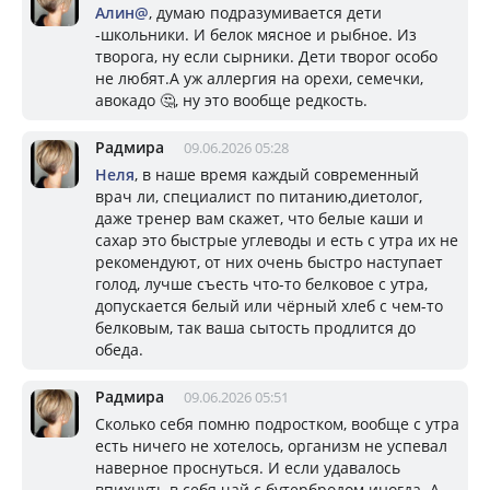
Алин@
, думаю подразумивается дети
-школьники. И белок мясное и рыбное. Из
творога, ну если сырники. Дети творог особо
не любят.А уж аллергия на орехи, семечки,
авокадо 🤔, ну это вообще редкость.
Радмира
09.06.2026 05:28
Неля
, в наше время каждый современный
врач ли, специалист по питанию,диетолог,
даже тренер вам скажет, что белые каши и
сахар это быстрые углеводы и есть с утра их не
рекомендуют, от них очень быстро наступает
голод, лучше съесть что-то белковое с утра,
допускается белый или чёрный хлеб с чем-то
белковым, так ваша сытость продлится до
обеда.
Радмира
09.06.2026 05:51
Сколько себя помню подростком, вообще с утра
есть ничего не хотелось, организм не успевал
наверное проснуться. И если удавалось
впихнуть в себя чай с бутербродом иногда. А