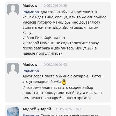
Madcow
10.06.2026 06:39
Радмира
, для того чтобы ГИ притушить к
кашам идёт яйцо, овощи, или то же сливочное
масло(в готовую манку обычно добавляют)
Ешьте в начале яйцо и(или) овощи, потом
кашу.
И Ваш ГИ сойдёт на нет.
И второй момент: не сидите/лежите сразу
после завтрака а двигайтесь минут 20 ( в
идеале прогуляйтесь)
Madcow
10.06.2026 06:42
Радмира
,
Арахисовая паста обычно с сахаром + батон
это углеводная бомба
И современная паста это скорее набор
ароматизаторов, усилителей вкуса и сахара,
чем реально раздробленного арахиса
Андрей Андрей
10.06.2026 06:43
Радмира
, Сырники, творожные запеканки,