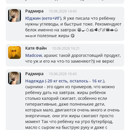
Радмира
10.06.2026 14:43
Юджин (кето+ИГ)
, Я уже писала что ребёнку
нужны углеводы, и быстрые тоже. Рекомендуют
белок именно на завтрак 😁🍳🥚🧀🥩🍗🍖🍔🥪🌰
🥜🥗и полезные жиры 😋
Катя Файн
10.06.2026 16:21
Madcow
, арахис такой дорогостоящий продукт,
что уж и его на что-то заменяют?)) не верю!
Радмира
10.06.2026 16:43
Надежда (-20 кг есть, осталось - 16 кг.)
,
сырники - это один из примеров, что можно
ребёнку дать на завтрак. жиры ребёнок
столько калорий сжигает, особенно если
гиперактивные, даже полненькие дети,
которых мало, двигаются очень много и очень
энергичные. они эти жиры сжигают просто
момент Так что ребёнку на утро бутерброд,
масло с сыром на быструю руку и даже с