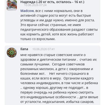
Надежда (-20 кг есть, осталось - 16 кг.)
10.06.2026 07:24
Madcow
, все с ними нормально, они в
активной стадии роста могут есть быстрые
углеводы и им даде нужно, именно для роста.
Это врачи сейчас странные, не имея
педиатрического образования раздают советы
как кормить детей, хотя всю жизнь работают
только со взрослыми.
Ilana
10.06.2026 07:41
мне нравятся старые советские книги о
здоровом и диетическом питании . считаю их
самыми лучшими. Сегодня советчиков
рекламных миллион, а дети с ожирениями и
болезнями жкт. Нет ничего страшного в
кашах, если всего в меру. Организм каждого
человека индивидуален, в том числе и ребенка
.. одному хорошо, другому не подходит.. в
первую очередь на ребенка нужно смотреть
его индивидуальные особенности .. дети вялые
от усталости, недосыпания, избытка сахаров,