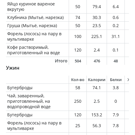
Яйцо куриное вареное
50
79.4
6.4
5.
вкрутую
Клубника (Мытьё, нарезка)
74
30.3
0.6
0.
Груша (Мытьё, нарезка)
50
23.5
0.2
0.
Форель (лосось) на пару в
100
225.1
31.1
1
мультиварке
Кофе растворимый,
120
2.4
0.1
0
приготовленный на воде
Итого
504
476
48
1
Ужин
Кол-во
Калории
Белки
Жи
Бутерброды
58
74.1
3.8
0.
Чай, заваренный,
приготовленный, на
250
2.5
0
0
водопроводной воде
Бутерброды
120
153.2
7.9
1.
Форель (лосось) на пару в
25
56.3
7.8
2.
мультиварке