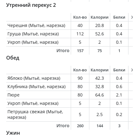
Утренний перекус 2
Кол-во
Калории
Белки
Жи
Черешня (Мытьё, нарезка)
40
20.8
0.4
0.
Груша (Мытьё, нарезка)
112
52.6
0.4
0.
Укроп (Мытьё, нарезка)
5
2
0.1
0
Итого
157
75
1
0
Обед
Кол-во
Калории
Белки
Жи
Яблоко (Мытьё, нарезка)
90
42.3
0.4
0.
Клубника (Мытьё, нарезка)
80
32.8
0.6
0.
Пюре
80
64.6
2.1
1.
Укроп (Мытьё, нарезка)
5
2
0.1
0
Петрушка свежая (Мытьё,
5
2.5
0.2
0
нарезка)
Итого
260
144
3
2
Ужин