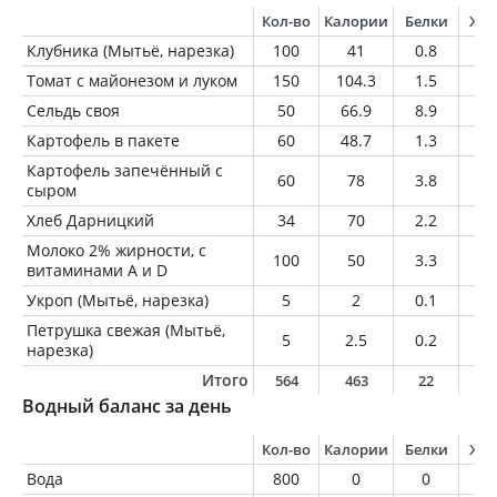
Кол-во
Калории
Белки
Жи
Клубника (Мытьё, нарезка)
100
41
0.8
0.
Томат с майонезом и луком
150
104.3
1.5
8.
Сельдь своя
50
66.9
8.9
3.
Картофель в пакете
60
48.7
1.3
0.
Картофель запечённый с
60
78
3.8
3.
сыром
Хлеб Дарницкий
34
70
2.2
0.
Молоко 2% жирности, с
100
50
3.3
2
витаминами A и D
Укроп (Мытьё, нарезка)
5
2
0.1
0
Петрушка свежая (Мытьё,
5
2.5
0.2
0
нарезка)
Итого
564
463
22
1
Водный баланс за день
Кол-во
Калории
Белки
Жи
Вода
800
0
0
0