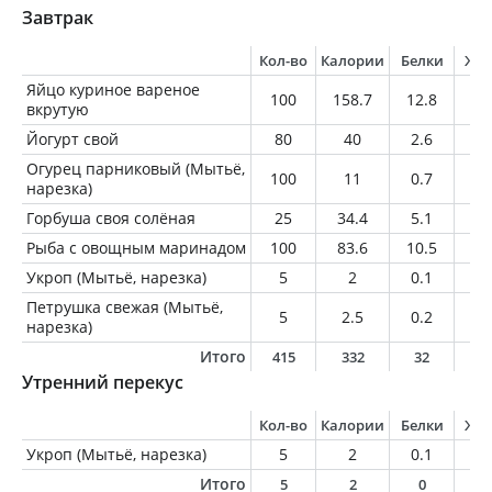
Завтрак
Кол-во
Калории
Белки
Жи
Яйцо куриное вареное
100
158.7
12.8
11
вкрутую
Йогурт свой
80
40
2.6
1.
Огурец парниковый (Мытьё,
100
11
0.7
0.
нарезка)
Горбуша своя солёная
25
34.4
5.1
1.
Рыба с овощным маринадом
100
83.6
10.5
1.
Укроп (Мытьё, нарезка)
5
2
0.1
0
Петрушка свежая (Мытьё,
5
2.5
0.2
0
нарезка)
Итого
415
332
32
1
Утренний перекус
Кол-во
Калории
Белки
Жи
Укроп (Мытьё, нарезка)
5
2
0.1
0
Итого
5
2
0
0