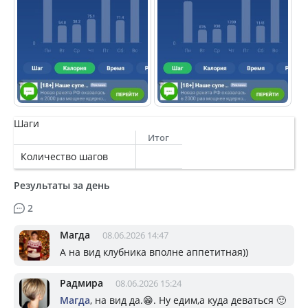
Шаги
Итог
Количество шагов
Результаты за день
2
Магда
08.06.2026 14:47
А на вид клубника вполне аппетитная))
Радмира
08.06.2026 15:24
Магда
, на вид да.😁. Ну едим,а куда деваться 🙂