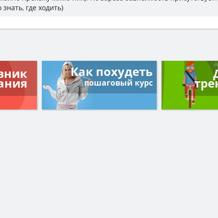
 знать, где ходить)
Как похудеть
вник
ания
тре
пошаговый курс