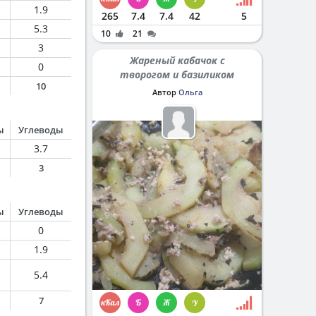
1.9
265
7.4
7.4
42
5
5.3
10
21
3
Жареный кабачок с
0
творогом и базиликом
10
Автор
Ольга
ы
Углеводы
3.7
3
ы
Углеводы
0
1.9
5.4
7