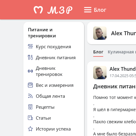
Блог
Питание и
Alex Thu
тренировки
Курс похудения
Блог
Кулинарная 
Дневник питания
Дневник
Alex Thund
тренировок
17.04.2025 05:
Вес и измерения
Дневник питани
Общая лента
Помню тот момент к
.
Рецепты
Я шёл в гипермарке
.
Статьи
Пахло свежим хлебо
.
Истории успеха
А мне было безразл