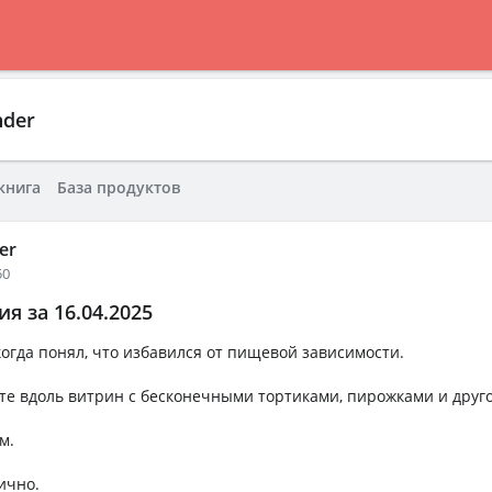
nder
книга
База продуктов
er
50
я за 16.04.2025
огда понял, что избавился от пищевой зависимости.
те вдоль витрин с бесконечными тортиками, пирожками и друг
м.
ично.