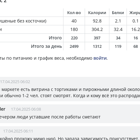
с 2
Кол-во
Калории
Белки
Жир
ушеные без косточки)
40
92.8
2.1
0.1
и
180
304.2
32.4
16.2
Итого
220
397
34
16
Итого за день
2499
1312
119
68
ты по питанию и график веса, необходимо
войти
.
17.04.2025 06:02
 маркете есть витрина с тортиками и пирожными длиной около
и обычно 1-2 чел. стоят смотрят. Когда и кому всё это распрод
der
17.04.2025 06:08
вечером люди уставшие после работы сметают
17.04.2025 06:11
окойно прохожу мимо них). Но зараза зависимость присутствует.