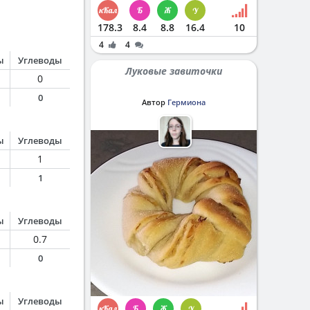
178.3
8.4
8.8
16.4
10
4
4
ы
Углеводы
Луковые завиточки
0
0
Автор
Гермиона
ы
Углеводы
1
1
ы
Углеводы
0.7
0
ы
Углеводы