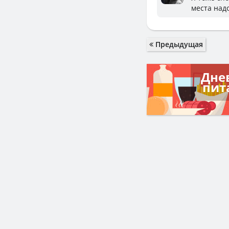
места надо
Предыдущая
Дне
пит