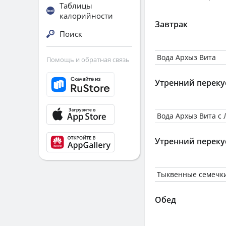
Таблицы
калорийности
Завтрак
Поиск
Вода Архыз Вита
Помощь и обратная связь
Утренний переку
Вода Архыз Вита с
Утренний переку
Тыквенные семечк
Обед