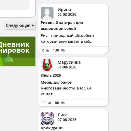
Ирина
02-08-2026
Рисовый завтрак для
Следующая
выведения солей
Рис – природный абсорбент,
который впитывает в себ...
Дневник
нировок
2
139
Марусичка
01-08-2026
Июль 2026
Месяц долбаной
многозадачности. Вес 57,4
кг.Вот...
11
80
Лиса
07-08-2026
Крик души