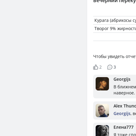
Вечерний переку
Курага (абрикосы с
Творог 9% жирност
Чтобы увидеть отче
2
3
Georgijs
В ближнем
наверное. 
Alex Thun
Georgijs
, 
Елена777
Я тоже сп