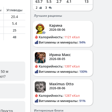
63.7
5.5
2.7
4.1
13
2
3
ы
Углеводы
Лучшие рационы
20.4
5.4
Карина
2026-08-06
25
48
Калорийность:
1121 кКал
Витамины и минералы:
94%
Ирина Макс
2026-08-05
Калорийность:
1397 кКал
 50 м
Витамины и минералы:
100%
ают?
Maximus Otto
2026-08-06
Калорийность:
1287 кКал
Витамины и минералы:
91%
Интересные блоги
 Просто