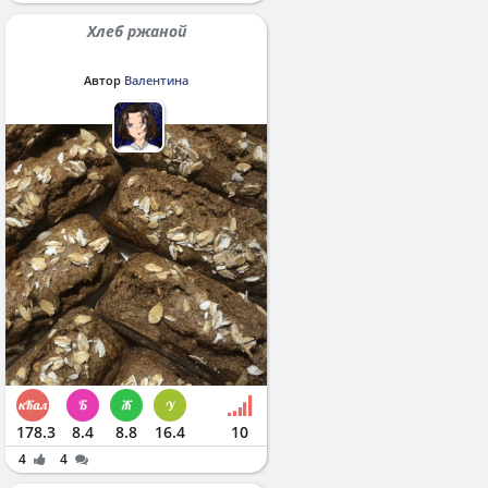
Хлеб ржаной
Автор
Валентина
178.3
8.4
8.8
16.4
10
4
4