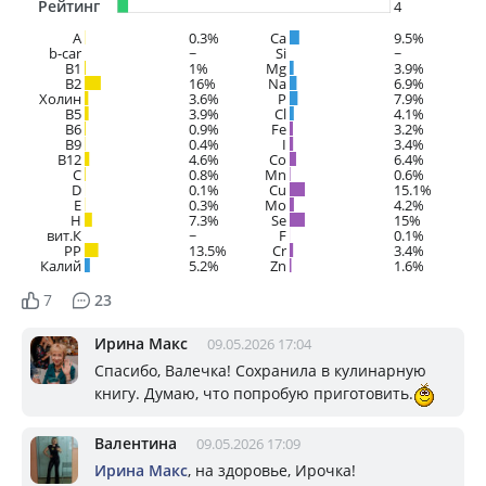
Рейтинг
4
A
0.3%
Ca
9.5%
b-car
~
Si
~
В1
1%
Mg
3.9%
B2
16%
Na
6.9%
Холин
3.6%
P
7.9%
B5
3.9%
Cl
4.1%
B6
0.9%
Fe
3.2%
B9
0.4%
I
3.4%
B12
4.6%
Co
6.4%
C
0.8%
Mn
0.6%
D
0.1%
Cu
15.1%
E
0.3%
Mo
4.2%
H
7.3%
Se
15%
вит.К
~
F
0.1%
PP
13.5%
Cr
3.4%
Калий
5.2%
Zn
1.6%
7
23
Ирина Макс
09.05.2026 17:04
Спасибо, Валечка! Сохранила в кулинарную
книгу. Думаю, что попробую приготовить.
Валентина
09.05.2026 17:09
Ирина Макс
, на здоровье, Ирочка!