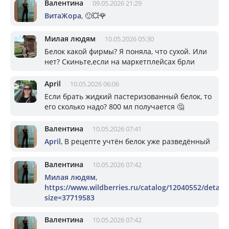
Валентина
09.05.2026 21:29
ВитаЖора
, 🙂💥🌹
Милая людям
10.05.2026 05:30
Белок какой фирмы? Я поняла, что сухой. Или
нет? Скиньте,если на маркетплейсах брли
April
10.05.2026 06:06
Если брать жидкий пастеризованный белок, то
его сколько надо? 800 мл получается 🤔
Валентина
10.05.2026 07:41
April
, В рецепте учтён белок уже разведённый
Валентина
10.05.2026 07:42
Милая людям
,
https://www.wildberries.ru/catalog/12040552/detail.
size=37719583
Валентина
10.05.2026 07:42