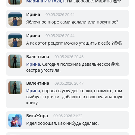
Марина ИМТ=24,1
, На здоровье, Марина 🥰🌹
Ирина
09.05.2026 20:44
Яблочное пюре сами делали или покупное?
Ирина
09.05.2026 20:44
А как этот рецепт можно утащить к себе ?😅😃
Валентина
09.05.2026 20:46
Ирина
, Сегодня положила давальческое😁🌼,
сестра угостила.
Валентина
09.05.2026 20:47
Ирина
, справа в углу две точки, нажмите, там
выйдут строчки- добавить в свою кулинарную
книгу.
ВитаЖора
09.05.2026 21:22
Идея хорошая, как-нибудь сделаю.