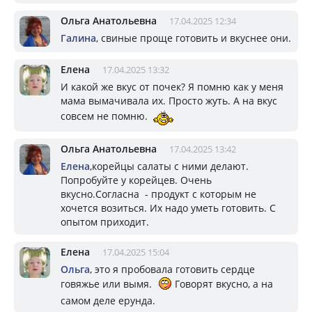
Ольга Анатольевна
17.04.2025 12:34
Галина
, свиные проще готовить и вкуснее они.
Елена
17.04.2025 13:32
И какой же вкус от почек? Я помню как у меня
мама вымачивала их. Просто жуть. А на вкус
совсем не помню.
Ольга Анатольевна
17.04.2025 13:42
Елена
,корейцы салаты с ними делают.
Попробуйте у корейцев. Очень
вкусно.Согласна - продукт с которым не
хочется возиться. Их надо уметь готовить. С
опытом приходит.
Елена
17.04.2025 15:04
Ольга
, это я пробовала готовить сердце
говяжье или вымя.
Говорят вкусно, а на
самом деле ерунда.