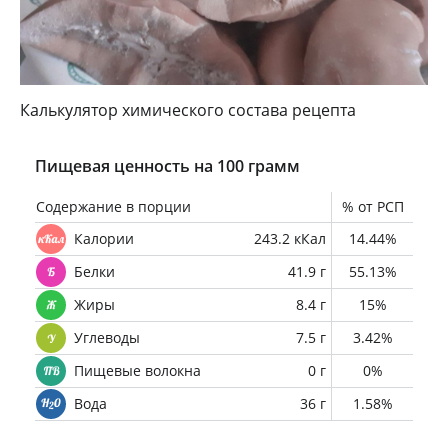
Калькулятор химического состава рецепта
Пищевая ценность на 100 грамм
Содержание в порции
% от РСП
Калории
243.2 кКал
14.44%
Белки
41.9 г
55.13%
Жиры
8.4 г
15%
Углеводы
7.5 г
3.42%
Пищевые волокна
0 г
0%
Вода
36 г
1.58%