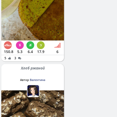
150.8
5.3
6.4
17.9
6
5
3
Хлеб ржаной
Автор
Валентина