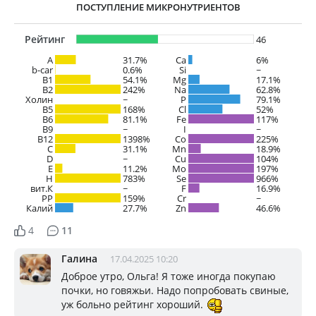
ПОСТУПЛЕНИЕ МИКРОНУТРИЕНТОВ
Рейтинг
46
A
31.7%
Ca
6%
b-car
0.6%
Si
~
В1
54.1%
Mg
17.1%
B2
242%
Na
62.8%
Холин
~
P
79.1%
B5
168%
Cl
52%
B6
81.1%
Fe
117%
B9
~
I
~
B12
1398%
Co
225%
C
31.1%
Mn
18.9%
D
~
Cu
104%
E
11.2%
Mo
197%
H
783%
Se
966%
вит.К
~
F
16.9%
PP
159%
Cr
~
Калий
27.7%
Zn
46.6%
4
11
Галина
17.04.2025 10:20
Доброе утро, Ольга! Я тоже иногда покупаю
почки, но говяжьи. Надо попробовать свиные,
уж больно рейтинг хороший.