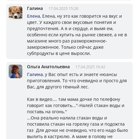
Галина
17.04.2025 15:28
Елена
, Елена, ну это как говорится на вкус и
цвет. У каждого свои вкусовые понятия и
предпочтения. А я и сердце, и вымя ем,
особенно если купить на рынке свежее, а не в
магазине много раз размороженное-
замороженное. Только сейчас даже
субпродукты в цене выросли.
Ольга Анатольевна
17.04.2025 16:42
Галина
, у Вас опыт есть и знаете нюансы
приготовления. То что очевидно и просто для
Вас, для другого тёмный лес.
Как в видео.... там мама дочке по телефону
говорит как готовить..."-Налей стакан воды и
поставь на огонь."
...Она реально налила стакан воды и
поставила стакан на горелку газа и подожгла
газ Для дочки не очевидно, что его надо было
вылить в кастрюлю. А маме в голову не