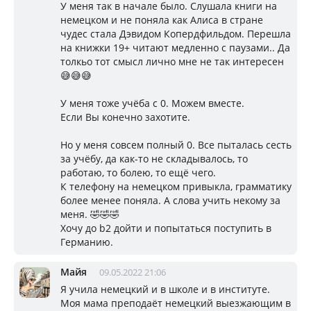
У меня так в начале было. Слушала книги на
немецком и не поняла как Алиса в стране
чудес стала Дэвидом Копердфильдом. Перешла
на книжки 19+ читают медленно с паузами.. Да
толкьо тот смысл лично мне не так интересен
😅😅😅
У меня тоже учёба с 0. Можем вместе.
Если Вы конечно захотите.
Но у меня совсем полный 0. Все пыталась сесть
за учёбу, да как-то не складывалось, то
работаю, то болею, то ещё чего.
К телефону на немецком привыкла, грамматику
более менее поняла. А слова учить некому за
меня. 🤣🤣🤣
Хочу до b2 дойти и попытаться поступить в
Германию.
Майя
09.05.2022 21:06
Я учила немецкий и в школе и в институте.
Моя мама преподаёт немецкий выезжающим в