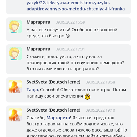
yazyk/22-teksty-na-nemetskom-yazyke-
adaptirovannye-po-metodu-chteniya-ili-franka
Маргарита
09.05.2022 16:59
У вас все получится! Особенно в языковой
среде, это быстро 😊
Маргарита
09.05.2022 17:01
Скажите, пожалуйста, а что у вас за
планировщик такой по изучению немецкого?
Это вы сами или есть программа?
SvetSveta (Deutsch lerne)
09.05.2022 18:58
Tanja
, Спасибо! Обязательно посмотрю. Потом
напишу свои впечатления
SvetSveta (Deutsch lerne)
09.05.2022 19:10
Спасибо,
Маргарита
! Языковая среда так
быстро тарахтит на своём родном языке, что
даже отдельные слова тяжело расслышать)) Но
я постараюсь со временем найти кого-нибудь,