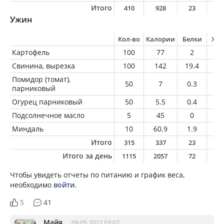
Итого
410
928
23
7
Ужин
Кол-во
Калории
Белки
Жи
Картофель
100
77
2
0.
Свинина, вырезка
100
142
19.4
7.
Помидор (томат),
50
7
0.3
0
парниковый
Огурец парниковый
50
5.5
0.4
0.
Подсолнечное масло
5
45
0
5
Миндаль
10
60.9
1.9
5.
Итого
315
337
23
1
Итого за день
1115
2057
72
15
Чтобы увидеть отчеты по питанию и график веса,
необходимо
войти
.
5
41
Майя
09.05.2022 03:07