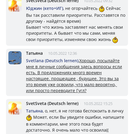
SvetSveta (Deutsch lerne)
10.05.2022 09:32
Юджин (кето+ИГ)
, не огорчайтесь
Сейчас
Вы так расставили приоритеты. Расставятся по
другому - найдётся время)
Бывает что жизнь заставляет нас менять свои
приоритеты. А бывает что мы сами, меняя
свои приоритеты, изменяем свою жизнь
Taтьяна
10.05.2022 12:36
Svetlana (Deutsch lernen)
,
Хорошо, посылайте
мне в личные сообщения здесь вопросы если
есть. В предложениях много времен
настоящее. прошедшее , будущее. Это вы за
это время уже освоили, что мало вероятно,
или просто переводите Гугл?
SvetSveta (Deutsch lerne)
10.05.2022 15:25
Taтьяна
, о, нет, я не готова беспокоить в личку
Может, если Вы увидите ошибки, напишите
в комментарии, мне этого пока будет
достаточно. Я очень мало что освоила((