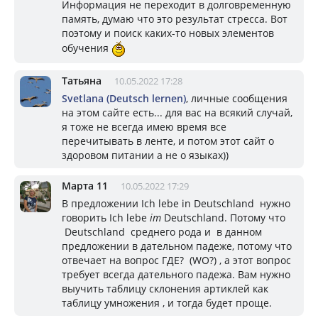
Информация не переходит в долговременную
память, думаю что это результат стресса. Вот
поэтому и поиск каких-то новых элементов
обучения
Taтьяна
10.05.2022 17:28
Svetlana (Deutsch lernen)
, личные сообщения
на этом сайте есть... для вас на всякий случай,
я тоже не всегда имею время все
перечитывать в ленте, и потом этот сайт о
здоровом питании а не о языках))
Марта 11
10.05.2022 17:29
В предложении Ich lebe in Deutschland нужно
говорить Ich lebe
im
Deutschland. Потому что
Deutschland среднего рода и в данном
предложении в дательном падеже, потому что
отвечает на вопрос ГДЕ? (WO?) , а этот вопрос
требует всегда дательного падежа. Вам нужно
выучить таблицу склонения артиклей как
таблицу умножения , и тогда будет проще.