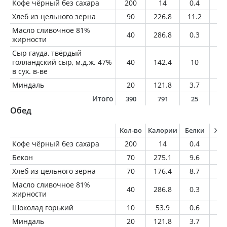
Кофе чёрный без сахара
200
14
0.4
1
Хлеб из цельного зерна
90
226.8
11.2
3.
Масло сливочное 81%
40
286.8
0.3
32
жирности
Сыр гауда, твёрдый
голландский сыр, м.д.ж. 47%
40
142.4
10
1
в сух. в-ве
Миндаль
20
121.8
3.7
10
Итого
390
791
25
5
Обед
Кол-во
Калории
Белки
Жи
Кофе чёрный без сахара
200
14
0.4
1
Бекон
70
275.1
9.6
2
Хлеб из цельного зерна
70
176.4
8.7
2.
Масло сливочное 81%
40
286.8
0.3
32
жирности
Шоколад горький
10
53.9
0.6
3.
Миндаль
20
121.8
3.7
10