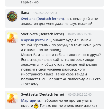
Германию
Ilana
09.05.2022 22:23
Svetlana (Deutsch lernen)
, нет, немецкий я не
знаю.. он для меня даже на слух тяжелый..
SvetSveta (Deutsch lerne)
09.05.2022 22:34
Юджин (кето+ИГ)
, значит будем с Вашей
женой "братьями по разуму" в теме Немецкого,
а с Вами - по питанию))
Может Вам завести себе англоязычного друга?
Есть специальные сайты, на которых люди
знакомятся и общаются с конкретной целью -
повысить свой уровень разговорного
иностраного языка. Такой себе тандем
получается: он Вас учит Английскому, а Вы его
- Русскому.
SvetSveta (Deutsch lerne)
09.05.2022 22:40
Маргарита
, я абсолютно не против учить
вместе
Только вот не очень понимаю как