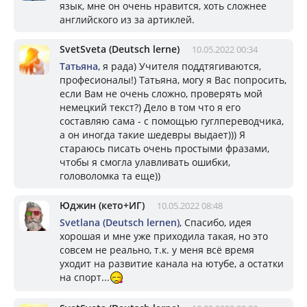
язык, мне он очень нравится, хоть сложнее
английского из за артиклей.
SvetSveta (Deutsch lerne)
10.05.2022 00:34
Taтьяна
, я рада) Учителя поддтягиваются,
професионалы!) Татьяна, могу я Вас попросить,
если Вам не очень сложно, проверять мой
немецкий текст?) Дело в том что я его
составляю сама - с помощью гуглпереводчика,
а он иногда такие шедевры выдает))) Я
стараюсь писать очень простыми фразами,
чтобы я смогла улавливать ошибки,
головоломка та еще))
Юджин (кето+ИГ)
10.05.2022 08:48
Svetlana (Deutsch lernen)
, Спасибо, идея
хорошая и мне уже приходила такая, но это
совсем не реально, т.к. у меня всё время
уходит на развитие канала на ютубе, а остатки
на спорт...