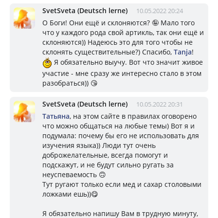
SvetSveta (Deutsch lerne)
10.05.2022 20:24
О Боги! Они ещё и склоняются? 🤪 Мало того
что у каждого рода свой артикль, так они ещё и
склоняются)) Надеюсь это для того чтобы не
склонять существительные?) Спасибо,
Tanja
!
Я обязательно выучу. Вот что значит живое
участие - мне сразу же интересно стало в этом
разобраться)) 😘
SvetSveta (Deutsch lerne)
10.05.2022 20:31
Taтьяна
, на этом сайте в правилах оговорено
что можно общаться на любые темы) Вот я и
подумала: почему бы его не использовать для
изучения языка)) Люди тут очень
доброжелательные, всегда помогут и
подскажут, и не будут сильно ругать за
неуспеваемость 🙃
Тут ругают только если мед и сахар столовыми
ложками ешь))😋
Я обязательно напишу Вам в трудную минуту,