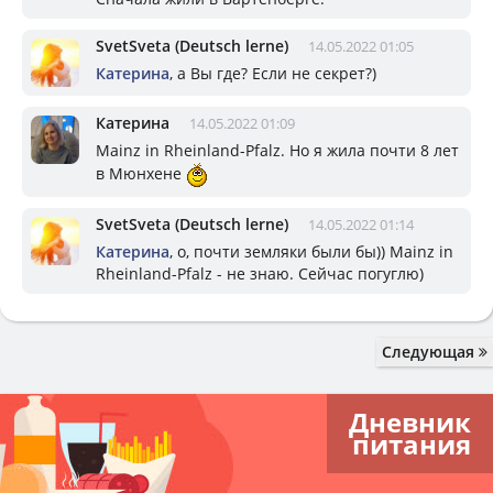
SvetSveta (Deutsch lerne)
14.05.2022 01:05
Катерина
, а Вы где? Если не секрет?)
Катерина
14.05.2022 01:09
Mainz in Rheinland-Pfalz. Но я жила почти 8 лет
в Мюнхене
SvetSveta (Deutsch lerne)
14.05.2022 01:14
Катерина
, о, почти земляки были бы)) Mainz in
Rheinland-Pfalz - не знаю. Сейчас погуглю)
Следующая
Дневник
питания