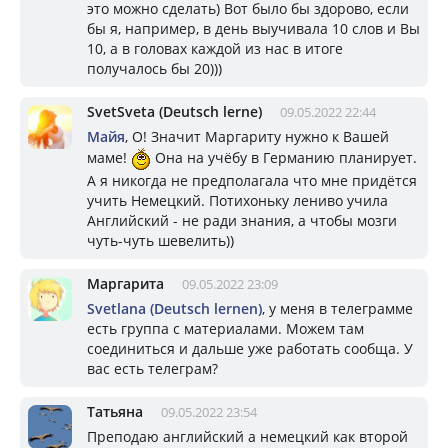
это можно сделать) Вот было бы здорово, если
бы я, например, в день выучивала 10 слов и Вы
10, а в головах каждой из нас в итоге
получалось бы 20)))
SvetSveta (Deutsch lerne)
09.05.2022 22:44
Майя
, О! Значит Маргариту нужно к Вашей
маме!
Она на учёбу в Германию планирует.
А я никогда не предполагала что мне придётся
учить Немецкий. Потихоньку лениво учила
Английский - не ради знания, а чтобы мозги
чуть-чуть шевелить))
Маргарита
09.05.2022 23:09
Svetlana (Deutsch lernen)
, у меня в телеграмме
есть группа с материалами. Можем там
соединиться и дальше уже работать сообща. У
вас есть телеграм?
Taтьяна
09.05.2022 23:54
Преподаю английский а немецкий как второй