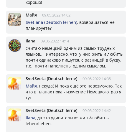
хорошо!
Майя
09.05.2022 14:02
Svetlana (Deutsch lernen)
, возвращаться не
планируете?
Ilana
09.05.2022 14:14
считаю немецкий одним из самых трудных
языков.. интересно, что у них жить и любить
почти одинаково пишутся, с разницей в букву..
т.е. почти наполнены одним смыслом.
SvetSveta (Deutsch lerne)
09.05.2022 14:35
Майя
, некуда( И пока ещё это невозможно. Так
что в планах пока - изучение Немецкого, раз я
тут.
SvetSveta (Deutsch lerne)
09.05.2022 14:42
Ilana
, да это удивительно: жить/любить -
leben/lieben.