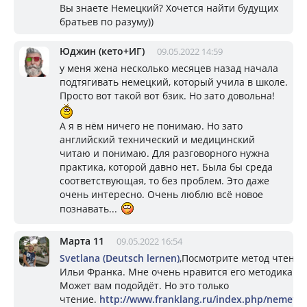
Вы знаете Немецкий? Хочется найти будущих
братьев по разуму))
Юджин (кето+ИГ)
09.05.2022 14:59
у меня жена несколько месяцев назад начала
подтягивать немецкий, который учила в школе.
Просто вот такой вот бзик. Но зато довольна!
А я в нём ничего не понимаю. Но зато
английский технический и медицинский
читаю и понимаю. Для разговорного нужна
практика, которой давно нет. Была бы среда
соответствующая, то без проблем. Это даже
очень интересно. Очень люблю всё новое
познавать...
Марта 11
09.05.2022 16:54
Svetlana (Deutsch lernen)
,Посмотрите метод чтения
Ильи Франка. Мне очень нравится его методика.
Может вам подойдёт. Но это только
чтение.
http://www.franklang.ru/index.php/nemetski