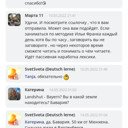
спасибо!😘
Марта 11
10.05.2022 21:41
Удачи. И посмотрите ссылочку , что я вам
отправила. Может она вам подойдёт. Если
заниматься по методике Ильи Франка каждый
день хотя бы по часу , заговорить вы не
заговорите , но через некоторое время
сможете читать и понимать о чём читаете.
Идёт пассивная наработка лексики.
SvetSveta (Deutsch lerne)
10.05.2022 21:46
Tanja
, обязательно
Катерина
14.05.2022 01:02
Landshut - Bayern? Вы в какой земле
находитесь? Бавария?
SvetSveta (Deutsch lerne)
14.05.2022 01:04
Катерина
, да, Бавария. 50 км от Мюнхена.
Сначала жили в Вартенберге.