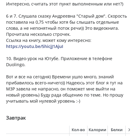
Интересно, считать этот пункт выполненным или нет?)
6 и 7. Слушала сказку Андреевна "Старый дом". Скорость
поставила на 0,75 чтобы хотя бы слышать отдельные
слова, а не непонятный поток речи)) Это видеокнига.
Прочитала несколько строчек.
Ссылка на книгу, может кому интересно:
https://youtu.be/5hicjJ1AjuI
10. Видео-урок на Ютубе. Приложение в телефоне
Duolingo.
Вот и все на сегодня) Времени ушло много, знаний
прибавилось всего-ничего)) Надеюсь этот блог я тут на
МЗР завела не напрасно, он поможет мне выйти на
новый уровень) Буду рада общению по теме. Но прошу
учитывать мой нулевой уровень :-)
Завтрак
Кол-во
Калории
Белки
Жи