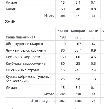
Лимон
15
5.1
0.1
0
Банан
50
48
0.8
0.
Итого
808
471
13
2
Ужин
Кол-во
Калории
Белки
Жи
Каша пшеничная
190
89.3
3
0.
Яйцо куриное (Жарка)
110
167
14
1
Яичный белок куриный
80
38.4
8.9
0.
Кефир 1% жирности
150
60
4.5
1.
Клубника замороженная
80
28
0.3
0.
Пшеничные отруби
15
24.8
2.4
0.
Курага (абрикосы сушеные
25
58
1.3
0.
без косточки)
Лимон
15
5.1
0.1
0
Итого
665
470
34
1
Итого за день
3078
1386
76
6