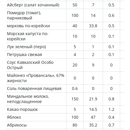
Айсберг (салат кочанный)
50
7
0.5
0.
Помидор (томат),
100
14
0.6
0
парниковый
морковь по-корейски
40
33.8
0.5
2.
Морская капуста по-
10
10
0.1
1
корейски
Лук зеленый (перо)
5
1
0.1
0
Петрушка свежая
4
2
0.1
0
Соус Кавказский Особо
20
9
0
0
Острый
Майонез «Провансаль», 67%
0
0
0
0
жирности
Соль поваренная пищевая
0.6
0
0
0
Миндальное молоко,
150
21.9
0.8
1.
неподслащенное
Какао-порошок
5
14.5
1.2
0.
Яблоко
100
47
0.4
0.
Абрикосы
80
35.2
0.7
0.