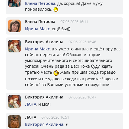
Елена Петрова
, да, хороша! Даже мужу
понравилось.
Елена Петрова
07.06.2026 16:11
Ирина Макс
, ещё бы)))
Виктория Акилина
07.06.2026 16:46
Ирина Макс
, а я уже это читала и ещё пару раз
сейчас перечитала! Обожаю истории
умопомрачительного и сногсшибательного
успеха! Очень рада за Вас! Тоже буду ждать
третью часть
Жаль пришла сюда гораздо
позже и не удалось следить в режиме "здесь и
сейчас" за Вашими успехами в похудении.
Виктория Акилина
07.06.2026 16:47
ЛАНА
, и моя!
ЛАНА
07.06.2026 16:51
Виктория Акилина
, ♥️