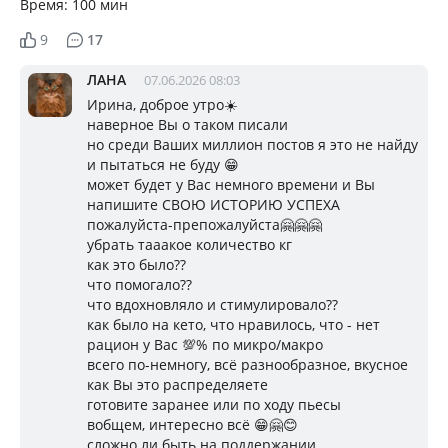
Время: 100 мин
9
17
ЛАНА
07.06.2026 08:03
Ирина, доброе утро☀️
наверное Вы о таком писали
но среди Ваших миллион постов я это не найду
и пытаться не буду 😁
может будет у Вас немного времени и Вы
напишите СВОЮ ИСТОРИЮ УСПЕХА
пожалуйста-препожалуйста🤗🤗🤗
убрать тааакое количество кг
как это было??
что помогало??
что вдохновляло и стимулировало??
как было на кето, что нравилось, что - нет
рацион у Вас 💯% по микро/макро
всего по-немногу, всё разнообразное, вкусное
как Вы это распределяете
готовите заранее или по ходу пьесы
вобщем, интересно всё 😁🤗😊
сложно ли быть на поддержании