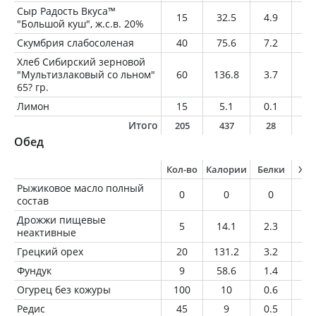
Сыр Радость Вкуса™
15
32.5
4.9
1.
"Большой куш", ж.с.в. 20%
Скумбрия слабосоленая
40
75.6
7.2
5.
Хлеб Сибирский зерновой
"Мультизлаковый со льном"
60
136.8
3.7
1.
65? гр.
Лимон
15
5.1
0.1
0
Итого
205
437
28
2
Обед
Кол-во
Калории
Белки
Жи
Рыжиковое масло полный
0
0
0
0
состав
Дрожжи пищевые
5
14.1
2.3
0.
неактивные
Грецкий орех
20
131.2
3.2
12
Фундук
9
58.6
1.4
5.
Огурец без кожуры
100
10
0.6
0.
Редис
45
9
0.5
0