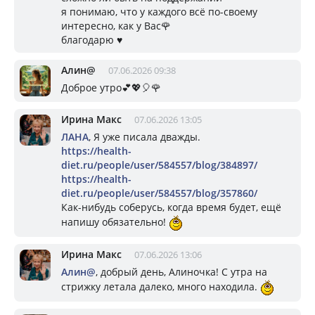
я понимаю, что у каждого всё по-своему
интересно, как у Вас🌹
благодарю ♥️
Алин@
07.06.2026 09:38
Доброе утро💕💖🎈🌹
Ирина Макс
07.06.2026 13:05
ЛАНА
, Я уже писала дважды.
https://health-
diet.ru/people/user/584557/blog/384897/
https://health-
diet.ru/people/user/584557/blog/357860/
Как-нибудь соберусь, когда время будет, ещё
напишу обязательно!
Ирина Макс
07.06.2026 13:06
Алин@
, добрый день, Алиночка! С утра на
стрижку летала далеко, много находила.