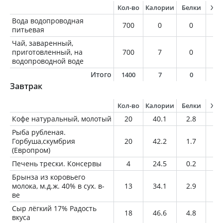
Кол-во
Калории
Белки
Жи
Вода водопроводная
700
0
0
0
питьевая
Чай, заваренный,
приготовленный, на
700
7
0
0
водопроводной воде
Итого
1400
7
0
0
Завтрак
Кол-во
Калории
Белки
Жи
Кофе натуральный, молотый
20
40.1
2.8
2.
Рыба рубленая.
Горбуша,скумбрия
20
42.2
1.7
3.
(Европром)
Печень трески. Консервы
4
24.5
0.2
2.
Брынза из коровьего
молока, м.д.ж. 40% в сух. в-
13
34.1
2.9
2.
ве
Сыр лёгкий 17% Радость
18
46.6
4.8
3.
вкуса