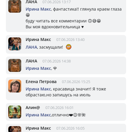
ЛАНА
07.06.2026 13:17
Ирина Макс
, фантастика!! глянула краем глаза
😁
буду читать все комментарии 🙃😅😁
Вы моя вдохновительница ♥️
Ирина Макс
07.06.2026 13:40
ЛАНА
, засмущали!
ЛАНА
07.06.2026 14:38
Ирина Макс
, 🌹
Елена Петрова
07.06.2026 15:25
Ирина Макс
, красавица значит! Я тоже
обрастаю,но запишусь на июль
Алин@
07.06.2026 16:01
Ирина Макс
,отлично❤️😉🌸🌺
Ирина Макс
07.06.2026 16:05