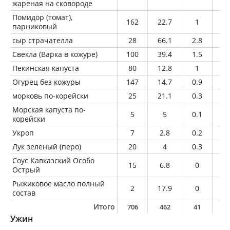
жареная на сковороде
Помидор (томат),
162
22.7
1
0
парниковый
сыр страчателла
28
66.1
2.8
5.
Свекла (Варка в кожуре)
100
39.4
1.5
0.
Пекинская капуста
80
12.8
1
0.
Огурец без кожуры
147
14.7
0.9
0.
морковь по-корейски
25
21.1
0.3
1.
Морская капуста по-
5
5
0.1
0.
корейски
Укроп
7
2.8
0.2
0
Лук зеленый (перо)
20
4
0.3
0
Соус Кавказский Особо
15
6.8
0
0
Острый
Рыжиковое масло полный
2
17.9
0
2
состав
Итого
706
462
41
2
Ужин