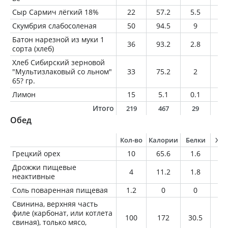
Сыр Сармич лёгкий 18%
22
57.2
5.5
4
Скумбрия слабосоленая
50
94.5
9
6.
Батон нарезной из муки 1
36
93.2
2.8
1.
сорта (хлеб)
Хлеб Сибирский зерновой
"Мультизлаковый со льном"
33
75.2
2
0.
65? гр.
Лимон
15
5.1
0.1
0
Итого
219
467
29
2
Обед
Кол-во
Калории
Белки
Жи
Грецкий орех
10
65.6
1.6
6.
Дрожжи пищевые
4
11.2
1.8
0.
неактивные
Соль поваренная пищевая
1.2
0
0
0
Свинина, верхняя часть
филе (карбонат, или котлета
100
172
30.5
4.
свиная), только мясо,