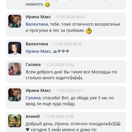
немного.
Ирина Макс
17.05.2026 08:47
Валентина
, тебе, тоже отличного воскресенья
и прогулки в лес за грибами.
Валентина
17.05.2026 08:56
Ирина Макс
, 🙏🌹🌹🌹
Галина
17.05.2026 10:52
Всем доброго дня! Вы такие все Молодцы по
столько много ходите👍👍👍,
Ирина Макс
17.05.2026 12:11
Галина
, спасибо! Вот, до обеда уже 5 км, но
вряд ли ещё куда пойду.
Алин@
17.05.2026 14:38
Добрый день, Ирина, отлично походила👍👏🤗
💖 сегодня 5 км👍 можно и дома по