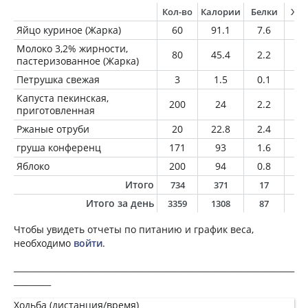
Кол-во
Калории
Белки
Жи
Яйцо куриное (Жарка)
60
91.1
7.6
6.
Молоко 3,2% жирности,
80
45.4
2.2
2.
пастеризованное (Жарка)
Петрушка свежая
3
1.5
0.1
0
Капуста пекинская,
200
24
2.2
0.
приготовленная
Ржаные отруби
20
22.8
2.4
0.
груша конференц
171
93
1.6
3.
Яблоко
200
94
0.8
0.
Итого
734
371
17
1
Итого за день
3359
1308
87
5
Чтобы увидеть отчеты по питанию и график веса,
необходимо
войти
.
____________________________________________________________________
_________
Ходьба (дистанция/время)