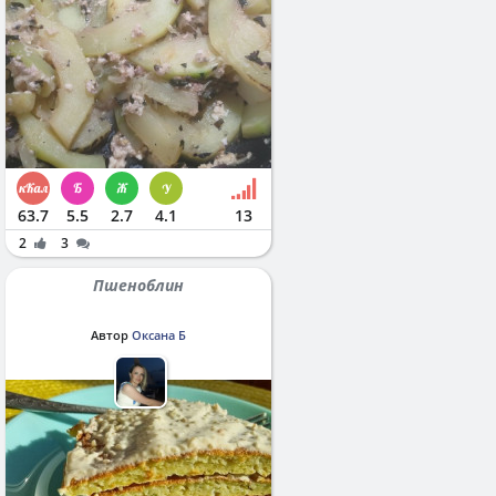
63.7
5.5
2.7
4.1
13
2
3
Пшеноблин
Автор
Оксана Б