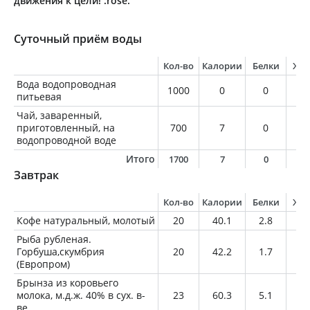
движения к цели! :rose:
Суточный приём воды
Кол-во
Калории
Белки
Жи
Вода водопроводная
1000
0
0
0
питьевая
Чай, заваренный,
приготовленный, на
700
7
0
0
водопроводной воде
Итого
1700
7
0
0
Завтрак
Кол-во
Калории
Белки
Жи
Кофе натуральный, молотый
20
40.1
2.8
2.
Рыба рубленая.
Горбуша,скумбрия
20
42.2
1.7
3.
(Европром)
Брынза из коровьего
молока, м.д.ж. 40% в сух. в-
23
60.3
5.1
4.
ве