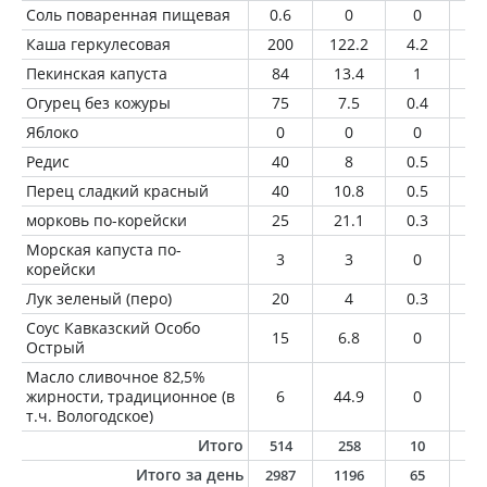
Соль поваренная пищевая
0.6
0
0
0
Каша геркулесовая
200
122.2
4.2
2.
Пекинская капуста
84
13.4
1
0.
Огурец без кожуры
75
7.5
0.4
0.
Яблоко
0
0
0
0
Редис
40
8
0.5
0
Перец сладкий красный
40
10.8
0.5
0
морковь по-корейски
25
21.1
0.3
1.
Морская капуста по-
3
3
0
0.
корейски
Лук зеленый (перо)
20
4
0.3
0
Соус Кавказский Особо
15
6.8
0
0
Острый
Масло сливочное 82,5%
жирности, традиционное (в
6
44.9
0
5
т.ч. Вологодское)
Итого
514
258
10
9
Итого за день
2987
1196
65
5