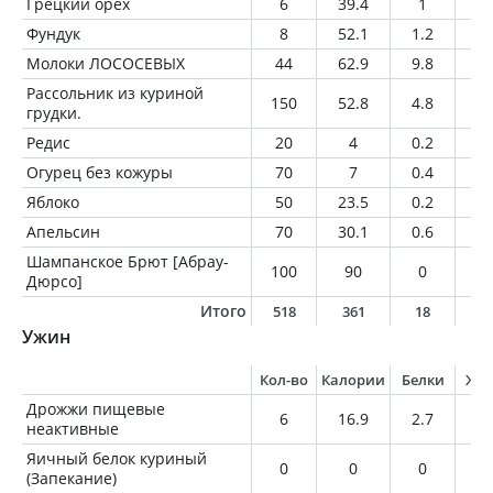
Грецкий орех
6
39.4
1
3.
Фундук
8
52.1
1.2
4.
Молоки ЛОСОСЕВЫХ
44
62.9
9.8
2.
Рассольник из куриной
150
52.8
4.8
0.
грудки.
Редис
20
4
0.2
0
Огурец без кожуры
70
7
0.4
0.
Яблоко
50
23.5
0.2
0.
Апельсин
70
30.1
0.6
0.
Шампанское Брют [Абрау-
100
90
0
0
Дюрсо]
Итого
518
361
18
1
Ужин
Кол-во
Калории
Белки
Жи
Дрожжи пищевые
6
16.9
2.7
0.
неактивные
Яичный белок куриный
0
0
0
0
(Запекание)