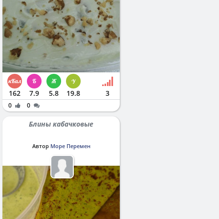
162
7.9
5.8
19.8
3
0
0
Блины кабачковые
Автор
Море Перемен