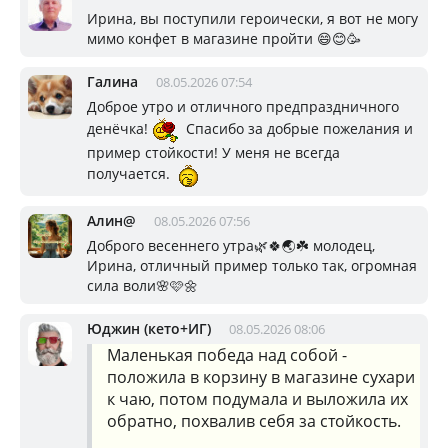
Ирина, вы поступили героически, я вот не могу
мимо конфет в магазине пройти 😄😊🥳
Галина
08.05.2026 07:54
Доброе утро и отличного предпраздничного
денёчка!
Спасибо за добрые пожелания и
пример стойкости! У меня не всегда
получается.
Алин@
08.05.2026 07:56
Доброго весеннего утра🌿🍀🌏☘️ молодец,
Ирина, отличный пример только так, огромная
сила воли🌸🩷🌼
Юджин (кето+ИГ)
08.05.2026 08:06
Маленькая победа над собой -
положила в корзину в магазине сухари
к чаю, потом подумала и выложила их
обратно, похвалив себя за стойкость.