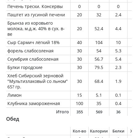
Печень трески. Консервы
0
0
0
0
Паштет из гусиной печени
20
32
2.4
2.
Брынза из коровьего
молока, м.д.ж. 40% в сух. в-
20
52.4
4.4
3.
ве
Сыр Сармич лёгкий 18%
40
104
10
7.
форель слабосоленая
30
54
5.3
3.
Скумбрия слабосоленая
30
56.7
5.4
3.
Булки городские
30
79.5
2.3
0.
Хлеб Сибирский зерновой
"Мультизлаковый со льном"
30
68.4
1.9
0.
65? гр.
Лимон
15
5.1
0.1
0
Клубника замороженная
100
35
0.4
0.
Итого
355
569
36
2
Обед
Кол-во
Калории
Белки
Жи