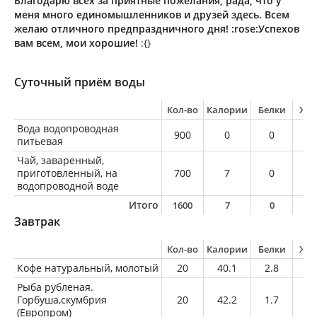
Благодарю всех за приятные пожелания, рада, что у
меня много единомышленников и друзей здесь. Всем
желаю отличного предпраздничного дня!
:rose:Успехов
вам всем, мои хорошие!
:{}
Суточный приём воды
Кол-во
Калории
Белки
Жи
Вода водопроводная
900
0
0
0
питьевая
Чай, заваренный,
приготовленный, на
700
7
0
0
водопроводной воде
Итого
1600
7
0
0
Завтрак
Кол-во
Калории
Белки
Жи
Кофе натуральный, молотый
20
40.1
2.8
2.
Рыба рубленая.
Горбуша,скумбрия
20
42.2
1.7
3.
(Европром)