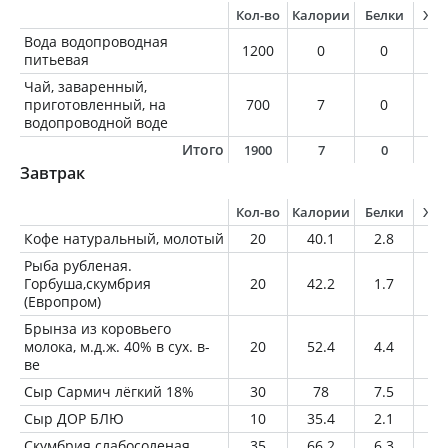
Кол-во
Калории
Белки
Жи
Вода водопроводная
1200
0
0
0
питьевая
Чай, заваренный,
приготовленный, на
700
7
0
0
водопроводной воде
Итого
1900
7
0
0
Завтрак
Кол-во
Калории
Белки
Жи
Кофе натуральный, молотый
20
40.1
2.8
2.
Рыба рубленая.
Горбуша,скумбрия
20
42.2
1.7
3.
(Европром)
Брынза из коровьего
молока, м.д.ж. 40% в сух. в-
20
52.4
4.4
3.
ве
Сыр Сармич лёгкий 18%
30
78
7.5
5.
Сыр ДОР БЛЮ
10
35.4
2.1
3
Скумбрия слабосоленая
35
66.2
6.3
4.