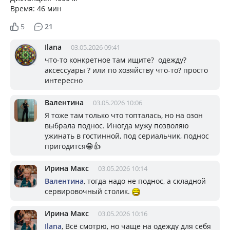
Время: 46 мин
5
21
Ilana
03.05.2026 09:41
что-то конкретное там ищите? одежду?
аксессуары ? или по хозяйству что-то? просто
интересно
Валентина
03.05.2026 10:06
Я тоже там только что топталась, но на озон
выбрала поднос. Иногда мужу позволяю
ужинать в гостинной, под сериальчик, поднос
пригодится😁👍
Ирина Макс
03.05.2026 10:14
Валентина
, тогда надо не поднос, а складной
сервировочный столик.
Ирина Макс
03.05.2026 10:16
Ilana
, Всё смотрю, но чаще на одежду для себя