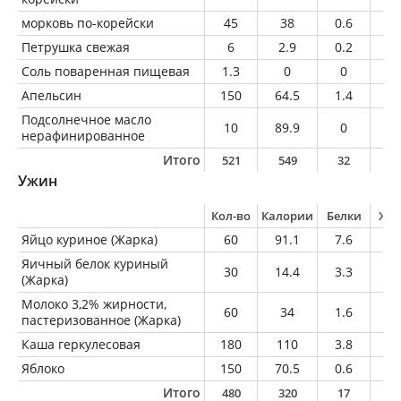
морковь по-корейски
45
38
0.6
2.
Петрушка свежая
6
2.9
0.2
0
Соль поваренная пищевая
1.3
0
0
0
Апельсин
150
64.5
1.4
0.
Подсолнечное масло
10
89.9
0
1
нерафинированное
Итого
521
549
32
2
Ужин
Кол-во
Калории
Белки
Жи
Яйцо куриное (Жарка)
60
91.1
7.6
6.
Яичный белок куриный
30
14.4
3.3
0
(Жарка)
Молоко 3,2% жирности,
60
34
1.6
1.
пастеризованное (Жарка)
Каша геркулесовая
180
110
3.8
2
Яблоко
150
70.5
0.6
0.
Итого
480
320
17
1