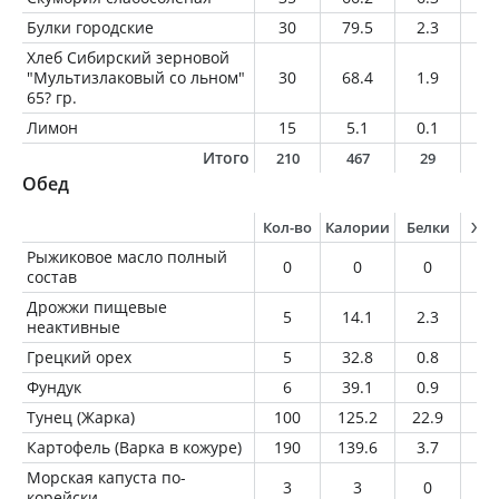
Булки городские
30
79.5
2.3
0.
Хлеб Сибирский зерновой
"Мультизлаковый со льном"
30
68.4
1.9
0.
65? гр.
Лимон
15
5.1
0.1
0
Итого
210
467
29
2
Обед
Кол-во
Калории
Белки
Жи
Рыжиковое масло полный
0
0
0
0
состав
Дрожжи пищевые
5
14.1
2.3
0.
неактивные
Грецкий орех
5
32.8
0.8
3
Фундук
6
39.1
0.9
3.
Тунец (Жарка)
100
125.2
22.9
3.
Картофель (Варка в кожуре)
190
139.6
3.7
0.
Морская капуста по-
3
3
0
0.
корейски