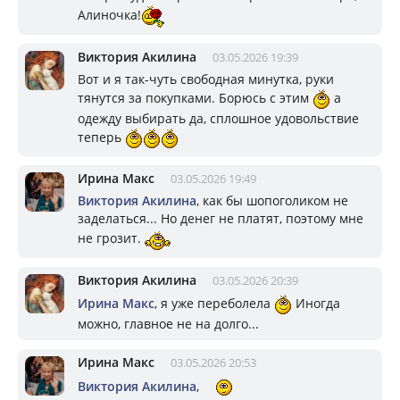
Алиночка!
Виктория Акилина
03.05.2026 19:39
Вот и я так-чуть свободная минутка, руки
тянутся за покупками. Борюсь с этим
а
одежду выбирать да, сплошное удовольствие
теперь
Ирина Макс
03.05.2026 19:49
Виктория Акилина
, как бы шопоголиком не
заделаться... Но денег не платят, поэтому мне
не грозит.
Виктория Акилина
03.05.2026 20:39
Ирина Макс
, я уже переболела
Иногда
можно, главное не на долго...
Ирина Макс
03.05.2026 20:53
Виктория Акилина
,