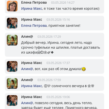
Елена Петрова
03.05.2026 14:27
Ирина Макс
, я тоже так часто время коротаю)
Ирина Макс
03.05.2026 15:16
Елена Петрова
, приятное занятие!
Алин@
03.05.2026 17:29
Добрый вечер, Ирина, сегодня лето, надо
срочно туфельки на шпилке, платья доставать
из шкафа🤗💞🌼🌿🍀
Ирина Макс
03.05.2026 17:37
Алин@
, вот, как раз об этом думала!
Алин@
03.05.2026 17:59
Ирина Макс
, 👏🩷 солнечного вечера🌷🌼🌸
Ирина Макс
03.05.2026 19:06
Алин@
, повезло сегодня, весь день тепло,
завтра будет ещё теплее. Приятного вечера,