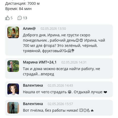
Дистанция: 7000 м
Время: 84 мин
5
13
Алин@
02.05.2026 13:50
Доброго дня, Ирина, не грусти скоро
понедельник , рабочий день😉😍 Ирина, чай
700 мл для фтора? Это зелёный, чёрный,
трявяной, фруктовый?🥳🤗💐
Марина ИМТ=24,1
02.05.2026 14:31
Так и дома можно всегда найти работу, не
страдай...вперед
Валентина
02.05.2026 14:43
Нашла от чего страдать 😁. Отдыхай лучше ❤️
Валентина
02.05.2026 15:57
Вот пчёлка, без работы никак! 💥🙂💪🔥