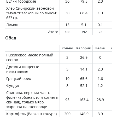
Булки городские
30
79.5
2.3
0.
Хлеб Сибирский зерновой
"Мультизлаковый со льном"
30
68.4
1.9
0.
65? гр.
Лимон
15
5.1
0.1
0
Итого
183
392
22
1
Обед
Кол-во
Калории
Белки
Жи
Рыжиковое масло полный
3
26.9
0
3
состав
Дрожжи пищевые
5
14.1
2.3
0.
неактивные
Грецкий орех
10
65.6
1.6
6.
Фундук
8
52.1
1.2
4.
Свинина, верхняя часть
филе (карбонат, или котлета
95
163.4
28.9
4.
свиная), только мясо,
жареная на сковороде
Картофель (Варка в кожуре)
200
146.9
3.9
0.