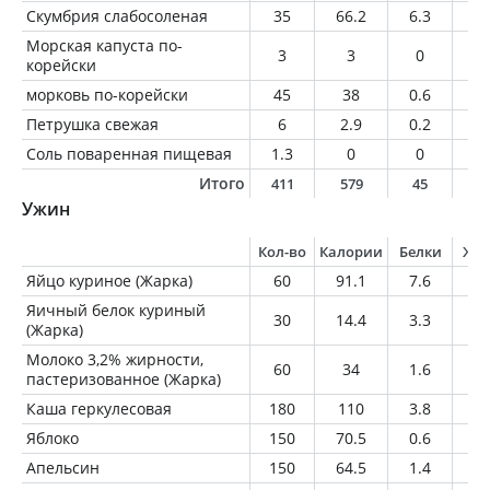
Скумбрия слабосоленая
35
66.2
6.3
4.
Морская капуста по-
3
3
0
0.
корейски
морковь по-корейски
45
38
0.6
2.
Петрушка свежая
6
2.9
0.2
0
Соль поваренная пищевая
1.3
0
0
0
Итого
411
579
45
2
Ужин
Кол-во
Калории
Белки
Жи
Яйцо куриное (Жарка)
60
91.1
7.6
6.
Яичный белок куриный
30
14.4
3.3
0
(Жарка)
Молоко 3,2% жирности,
60
34
1.6
1.
пастеризованное (Жарка)
Каша геркулесовая
180
110
3.8
2
Яблоко
150
70.5
0.6
0.
Апельсин
150
64.5
1.4
0.