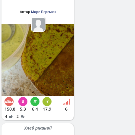
Автор
Море Перемен
150.8
5.3
6.4
17.9
6
4
2
Хлеб ржаной