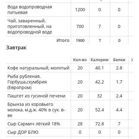
Вода водопроводная
1200
0
0
0
питьевая
Чай, заваренный,
приготовленный, на
700
7
0
0
водопроводной воде
Итого
1900
7
0
0
Завтрак
Кол-во
Калории
Белки
Жи
Кофе натуральный, молотый
20
40.1
2.8
2.
Рыба рубленая.
Горбуша,скумбрия
20
42.2
1.7
3.
(Европром)
Паштет из гусиной печени
20
32
2.4
2.
Брынза из коровьего
молока, м.д.ж. 40% в сух. в-
20
52.4
4.4
3.
ве
Сыр Сармич лёгкий 18%
28
72.8
7
5
Сыр ДОР БЛЮ
0
0
0
0