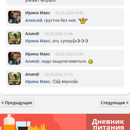
убежит 🤣😄👍🎉
Ирина Макс
02.05.2026 19:42
Алексей
, грустно без неё.
Алин@
02.05.2026 21:46
Ирина Макс
, ого, супер👍🍋🍋🍋
Ирина Макс
02.05.2026 21:50
Алин@
, надо защелачиваться.
Алин@
02.05.2026 21:52
Ирина Макс
, 🙂🤗 верно👍
Предыдущая
Следующая
Дневник
питания