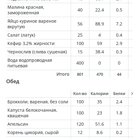
Малина красная,
40
22.4
0.5
0.
замороженная
Яйцо куриное вареное
56
88.9
7.2
6.
вкрутую
Салат (латук)
25
4
0.4
0.
Кефир 3,2% жирности
100
59
2.9
3.
Чернослив (слива сушеная)
15
38.4
0.3
0.
Вода водопроводная
400
0
0
0
питьевая
Итого
801
470
44
2
Обед
Кол-во
Калории
Белки
Жи
Брокколи, вареная, без соли
100
35
2.4
0.
Капуста белокочанная,
100
23
1.8
0.
квашеная
Апельсин
120
51.6
1.1
0.
Корень цикория, сырой
12
8.6
0.2
0