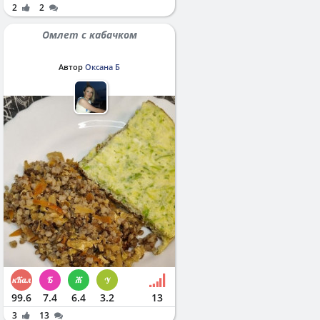
2
2
Омлет с кабачком
Автор
Оксана Б
99.6
7.4
6.4
3.2
13
3
13