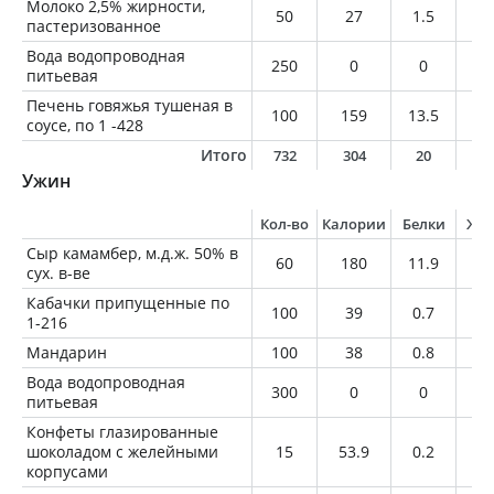
Молоко 2,5% жирности,
50
27
1.5
1.
пастеризованное
Вода водопроводная
250
0
0
0
питьевая
Печень говяжья тушеная в
100
159
13.5
9.
соусе, по 1 -428
Итого
732
304
20
1
Ужин
Кол-во
Калории
Белки
Жи
Сыр камамбер, м.д.ж. 50% в
60
180
11.9
14
сух. в-ве
Кабачки припущенные по
100
39
0.7
1.
1-216
Мандарин
100
38
0.8
0.
Вода водопроводная
300
0
0
0
питьевая
Конфеты глазированные
шоколадом с желейными
15
53.9
0.2
1.
корпусами