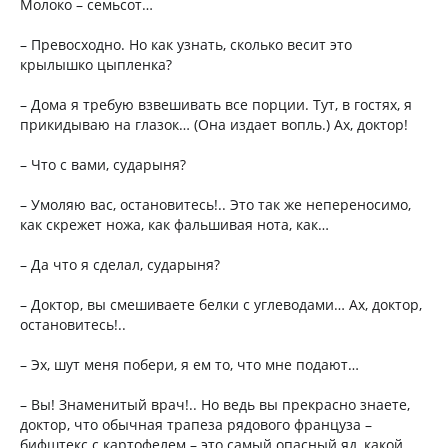
Молоко – семьсот…
– Превосходно. Но как узнать, сколько весит это
крылышко цыпленка?
– Дома я требую взвешивать все порции. Тут, в гостях, я
прикидываю на глазок… (Она издает вопль.) Ах, доктор!
– Что с вами, сударыня?
– Умоляю вас, остановитесь!.. Это так же непереносимо,
как скрежет ножа, как фальшивая нота, как…
– Да что я сделал, сударыня?
– Доктор, вы смешиваете белки с углеводами… Ах, доктор,
остановитесь!..
– Эх, шут меня побери, я ем то, что мне подают…
– Вы! Знаменитый врач!.. Но ведь вы прекрасно знаете,
доктор, что обычная трапеза рядового француза –
бифштекс с картофелем – это самый опасный яд, какой