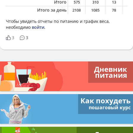
Итого
575
310
13
1
Итого за день
2108
1085
78
4
Чтобы увидеть отчеты по питанию и график веса,
необходимо
войти
.
3
3
Дневник
питания
Как похудеть
пошаговый курс