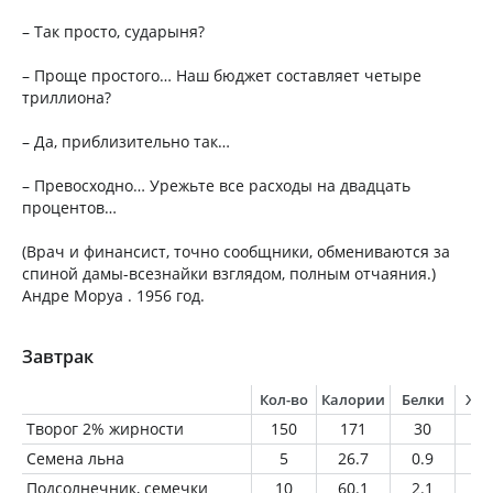
– Так просто, сударыня?
– Проще простого… Наш бюджет составляет четыре
триллиона?
– Да, приблизительно так…
– Превосходно… Урежьте все расходы на двадцать
процентов…
(Врач и финансист, точно сообщники, обмениваются за
спиной дамы-всезнайки взглядом, полным отчаяния.)
Андре Моруа . 1956 год.
Завтрак
Кол-во
Калории
Белки
Жи
Творог 2% жирности
150
171
30
3
Семена льна
5
26.7
0.9
2.
Подсолнечник, семечки
10
60.1
2.1
5.