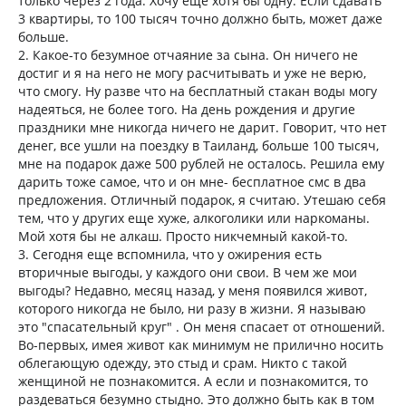
только через 2 года. Хочу еще хотя бы одну. Если сдавать
3 квартиры, то 100 тысяч точно должно быть, может даже
больше.
2. Какое-то безумное отчаяние за сына. Он ничего не
достиг и я на него не могу расчитывать и уже не верю,
что смогу. Ну разве что на бесплатный стакан воды могу
надеяться, не более того. На день рождения и другие
праздники мне никогда ничего не дарит. Говорит, что нет
денег, все ушли на поездку в Таиланд, больше 100 тысяч,
мне на подарок даже 500 рублей не осталось. Решила ему
дарить тоже самое, что и он мне- бесплатное смс в два
предложения. Отличный подарок, я считаю. Утешаю себя
тем, что у других еще хуже, алкоголики или наркоманы.
Мой хотя бы не алкаш. Просто никчемный какой-то.
3. Сегодня еще вспомнила, что у ожирения есть
вторичные выгоды, у каждого они свои. В чем же мои
выгоды? Недавно, месяц назад, у меня появился живот,
которого никогда не было, ни разу в жизни. Я называю
это "спасательный круг" . Он меня спасает от отношений.
Во-первых, имея живот как минимум не прилично носить
облегающую одежду, это стыд и срам. Никто с такой
женщиной не познакомится. А если и познакомится, то
раздеваться безумно стыдно. Это должно быть как в том