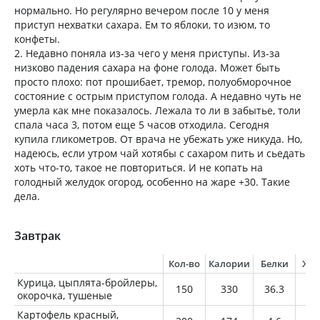
нормально. Но регулярно вечером после 10 у меня
приступ нехватки сахара. Ем то яблоки, то изюм, то
конфеты.
2. Недавно поняла из-за чего у меня приступы. Из-за
низково падения сахара на фоне голода. Может быть
просто плохо: пот прошибает, тремор, полуобморочное
состояние с острым приступом голода. А недавно чуть не
умерла как мне показалось. Лежала то ли в забытье, толи
спала часа 3, потом еще 5 часов отходила. Сегодня
купила гликометров. От врача не убежать уже никуда. Но,
надеюсь, если утром чай хотябы с сахаром пить и сьедать
хоть что-то, такое не повториться. И не копать на
голодный желудок огород, особенно на жаре +30. Такие
дела.
Завтрак
Кол-во
Калории
Белки
Жи
Курица, цыплята-бройлеры,
150
330
36.3
19
окорочка, тушеные
Картофель красный,