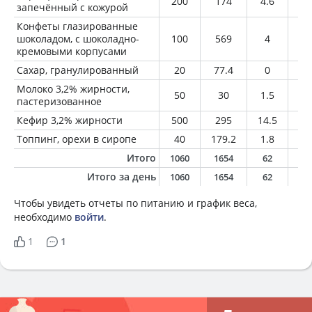
200
174
4.6
0.
запечённый с кожурой
Конфеты глазированные
шоколадом, с шоколадно-
100
569
4
39
кремовыми корпусами
Сахар, гранулированный
20
77.4
0
0
Молоко 3,2% жирности,
50
30
1.5
1.
пастеризованное
Кефир 3,2% жирности
500
295
14.5
1
Топпинг, орехи в сиропе
40
179.2
1.8
8.
Итого
1060
1654
62
8
Итого за день
1060
1654
62
8
Чтобы увидеть отчеты по питанию и график веса,
необходимо
войти
.
1
1