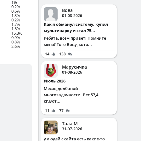
1%
0.2%
Вова
0.6%
1.3%
01-08-2026
0.2%
Как я обманул систему, купил
1.7%
1.6%
мультиварку и стал 75...
15.3%
0.9%
Ребята, всем привет! Помните
0.8%
меня? Того Вову, кото...
2.6%
14
138
Марусичка
01-08-2026
Июль 2026
Месяц долбаной
многозадачности. Вес 57,4
кг.Вот...
11
77
Тала М
31-07-2026
у людей с сайта есть какие-то