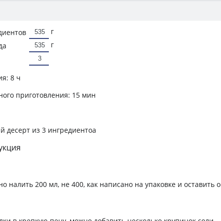
г
диентов
г
да
ия:
8 ч
ного приготовления:
15 мин
 десерт из 3 ингредиентоа
укция
но налить 200 мл, не 400, как написано на упаковке и оставить 
лки в крепкую пену, можно добавить несколько крупинок соли