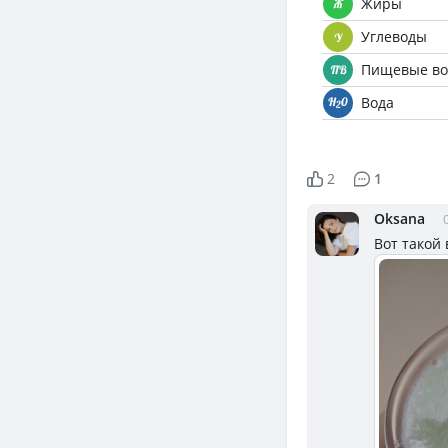
Жиры
Углеводы
Пищевые во
Вода
2
1
Oksana
Вот такой