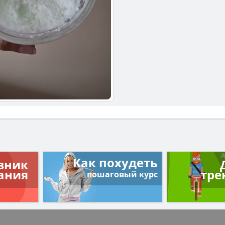
Как похудеть
вник
ания
тре
пошаговый курс