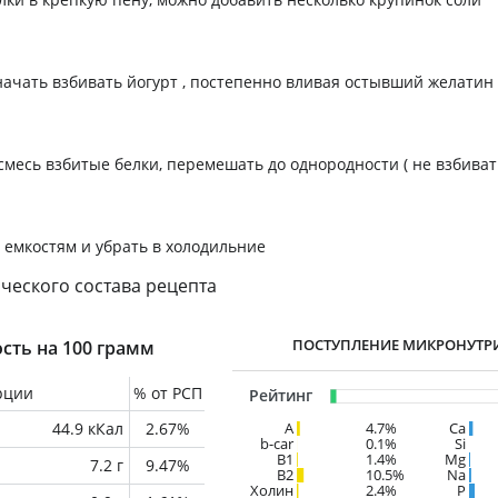
начать взбивать йогурт , постепенно вливая остывший желатин
смесь взбитые белки, перемешать до однородности ( не взбиват
 емкостям и убрать в холодильние
ческого состава рецепта
ПОСТУПЛЕНИЕ МИКРОНУТР
сть на 100 грамм
рции
% от РСП
Рейтинг
44.9 кКал
2.67%
A
4.7%
Ca
b-car
0.1%
Si
В1
1.4%
Mg
7.2 г
9.47%
B2
10.5%
Na
Холин
2.4%
P