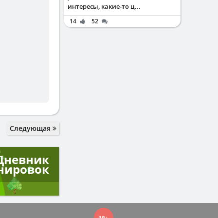
интересы, какие-то ц...
14
52
Следующая
Дневник
нировок