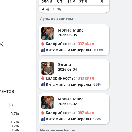
250.6
8.7
11.9
27.3
3
4
0
Лучшие рационы
Ирина Макс
2026-08-05
ь)
Калорийность:
1397 кКал
Витамины и минералы:
100%
Элина
2026-08-04
Калорийность:
1340 кКал
Витамины и минералы:
95%
ИЕНТОВ
Ирина Макс
2026-08-02
3
Калорийность:
1387 кКал
5.7%
~
Витамины и минералы:
98%
1.7%
3.2%
8.5%
Интересные блоги