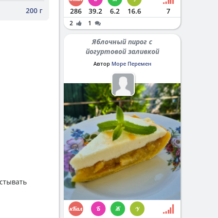
200 г
286
39.2
6.2
16.6
7
2
1
Яблочный пирог с
йогуртовой заливкой
Автор
Море Перемен
остывать