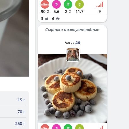
90.2
5.6
2.2
11.7
9
5
6
Сырники низкоуглеводные
Автор
ДД
15 г
70 г
250 г