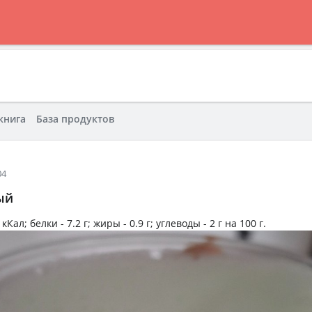
книга
База продуктов
04
ый
 кКал
; белки -
7.2 г
; жиры -
0.9 г
; углеводы -
2 г
на
100 г
.