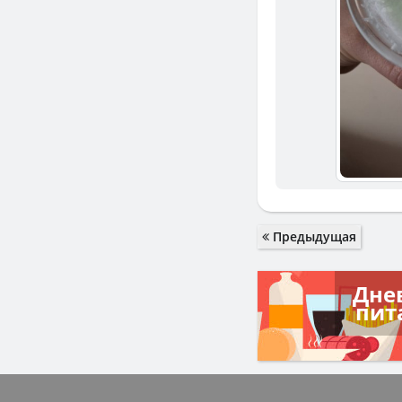
Предыдущая
Дне
пит