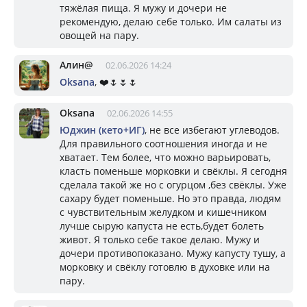
тяжёлая пища. Я мужу и дочери не
рекомендую, делаю себе только. Им салаты из
овощей на пару.
Алин@
02.06.2026 14:24
Oksana
, ❤️🌷🌷🌷
Oksana
02.06.2026 14:55
Юджин (кето+ИГ)
, не все избегают углеводов.
Для правильного соотношения иногда и не
хватает. Тем более, что можно варьировать,
класть поменьше морковки и свёклы. Я сегодня
сделала такой же но с огурцом ,без свёклы. Уже
сахару будет поменьше. Но это правда, людям
с чувствительным желудком и кишечником
лучше сырую капуста не есть,будет болеть
живот. Я только себе такое делаю. Мужу и
дочери противопоказано. Мужу капусту тушу, а
морковку и свёклу готовлю в духовке или на
пару.