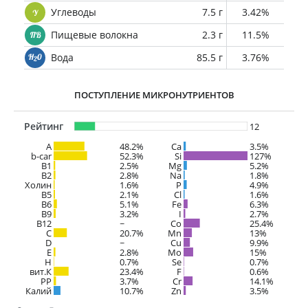
Углеводы
7.5 г
3.42%
Пищевые волокна
2.3 г
11.5%
Вода
85.5 г
3.76%
ПОСТУПЛЕНИЕ МИКРОНУТРИЕНТОВ
Рейтинг
12
A
48.2%
Ca
3.5%
b-car
52.3%
Si
127%
В1
2.5%
Mg
5.2%
B2
2.8%
Na
1.8%
Холин
1.6%
P
4.9%
B5
2.1%
Cl
1.6%
B6
5.1%
Fe
6.3%
B9
3.2%
I
2.7%
B12
~
Co
25.4%
C
20.7%
Mn
13%
D
~
Cu
9.9%
E
2.8%
Mo
15%
H
0.7%
Se
0.7%
вит.К
23.4%
F
0.6%
PP
3.7%
Cr
14.1%
Калий
10.7%
Zn
3.5%