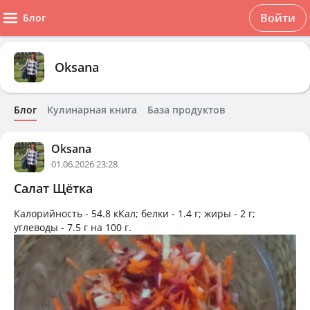
Войти
Блог
Oksana
Блог
Кулинарная книга
База продуктов
Oksana
01.06.2026 23:28
Салат Щётка
Калорийность -
54.8 кКал
; белки -
1.4 г
; жиры -
2 г
;
углеводы -
7.5 г
на
100 г
.