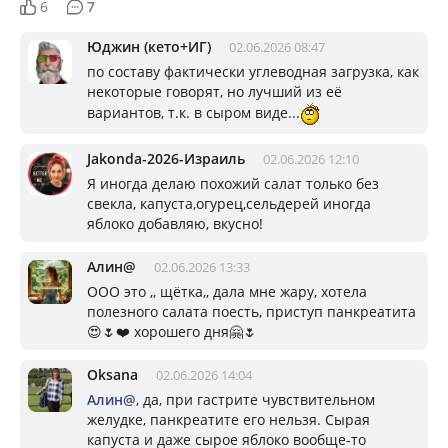
6
7
Юджин (кето+ИГ)
02.06.2026 08:47
по составу фактически углеводная загрузка, как
некоторые говорят, но лучший из её
вариантов, т.к. в сыром виде...
Jakonda-2026-Израиль
02.06.2026 12:10
Я иногда делаю похожий салат только без
свекла, капуста,огурец,сельдерей иногда
яблоко добавляю, вкусно!
Алин@
02.06.2026 13:33
ООО это ,, щётка,, дала мне жару, хотела
полезного салата поесть, приступ панкреатита
😍🌷❤️ хорошего дня🤗🌷
Oksana
02.06.2026 14:04
Алин@
, да, при гастрите чувствительном
желудке, панкреатите его нельзя. Сырая
капуста и даже сырое яблоко вообще-то