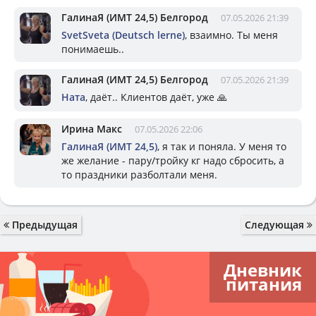
ГалинаЯ (ИМТ 24,5) Белгород
07.05.2026 21:39
SvetSveta (Deutsch lerne)
, взаимно. Ты меня
понимаешь..
ГалинаЯ (ИМТ 24,5) Белгород
07.05.2026 21:39
Ната
, даёт.. Клиентов даёт, уже 🙏
Ирина Макс
07.05.2026 22:06
ГалинаЯ (ИМТ 24,5)
, я так и поняла. У меня то
же желание - пару/тройку кг надо сбросить, а
то праздники разболтали меня.
Предыдущая
Следующая
Дневник
питания