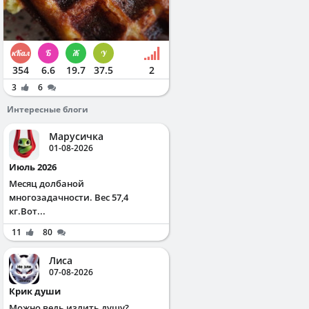
354
6.6
19.7
37.5
2
3
6
Интересные блоги
Марусичка
01-08-2026
Июль 2026
Месяц долбаной
многозадачности. Вес 57,4
кг.Вот...
11
80
Лиса
07-08-2026
Крик души
Можно ведь излить душу?