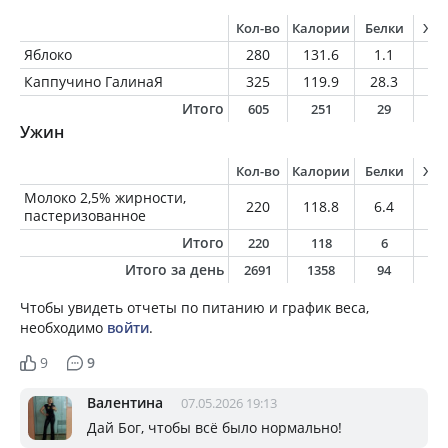
Кол-во
Калории
Белки
Жи
Яблоко
280
131.6
1.1
1.
Каппучино ГалинаЯ
325
119.9
28.3
0
Итого
605
251
29
1
Ужин
Кол-во
Калории
Белки
Жи
Молоко 2,5% жирности,
220
118.8
6.4
5.
пастеризованное
Итого
220
118
6
5
Итого за день
2691
1358
94
4
Чтобы увидеть отчеты по питанию и график веса,
необходимо
войти
.
9
9
Валентина
07.05.2026 19:13
Дай Бог, чтобы всё было нормально!