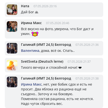
Ната
07.05.2026 20:16
Дай Бог 🙏
Ирина Макс
07.05.2026 20:46
Всё вкусно на фото, уверена, что Бог даст и
ужин.
ГалинаЯ (ИМТ 24,5) Белгород
07.05.2026 21:36
Валентина
, дома, всё ок. Спать..
SvetSveta (Deutsch lerne)
07.05.2026 21:37
Тихого вечера и спокойной ночи! ❤️
ГалинаЯ (ИМТ 24,5) Белгород
07.05.2026 21:38
Ирина Макс
, нет, уже бобик сдох и есть не
просит. Два яблока из рациона ещё не
съедено.. Заточу и на боковую.
Поменяла состав рациона, есть не хочется.
Надо чуток сбросить вес.