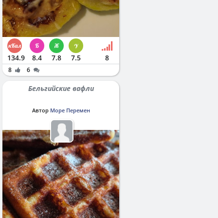
134.9
8.4
7.8
7.5
8
8
6
Бельгийские вафли
Автор
Море Перемен