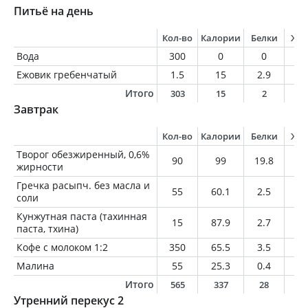
Питьё на день
Кол-во
Калории
Белки
Жи
Вода
300
0
0
0
Ежовик гребенчатый
1.5
15
2.9
0.
Итого
303
15
2
0
Завтрак
Кол-во
Калории
Белки
Жи
Творог обезжиренный, 0,6%
90
99
19.8
0.
жирности
Гречка расыпч. без масла и
55
60.1
2.5
0.
соли
Кунжутная паста (тахинная
15
87.9
2.7
7.
паста, тхина)
Кофе с молоком 1:2
350
65.5
3.5
2.
Малина
55
25.3
0.4
0.
Итого
565
337
28
1
Утренний перекус 2