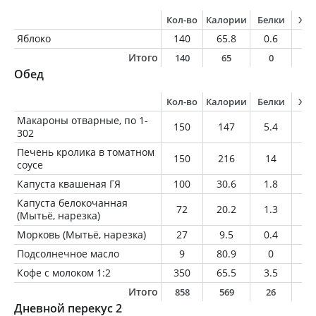
Кол-во
Калории
Белки
Жи
Яблоко
140
65.8
0.6
0.
Итого
140
65
0
0
Обед
Кол-во
Калории
Белки
Жи
Макароны отварные, по 1-
150
147
5.4
0.
302
Печень кролика в томатном
150
216
14
14
соусе
Капуста квашеная ГЯ
100
30.6
1.8
0.
Капуста белокочанная
72
20.2
1.3
0.
(Мытьё, нарезка)
Морковь (Мытьё, нарезка)
27
9.5
0.4
0
Подсолнечное масло
9
80.9
0
9
Кофе с молоком 1:2
350
65.5
3.5
2.
Итого
858
569
26
2
Дневной перекус 2