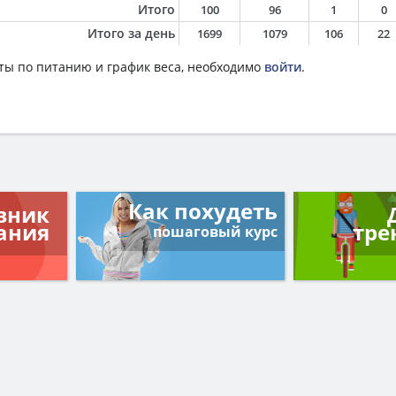
Итого
100
96
1
0
Итого за день
1699
1079
106
22
ты по питанию и график веса, необходимо
войти
.
Как похудеть
вник
ания
тре
пошаговый курс