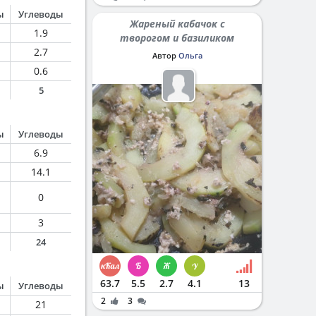
ы
Углеводы
Жареный кабачок с
1.9
творогом и базиликом
2.7
Автор
Ольга
0.6
5
ы
Углеводы
6.9
14.1
0
3
24
63.7
5.5
2.7
4.1
13
ы
Углеводы
2
3
21