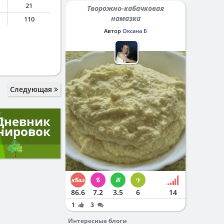
21
Творожно-кабачковая
намазка
110
Автор
Оксана Б
Следующая
Дневник
нировок
86.6
7.2
3.5
6
14
1
3
Интересные блоги