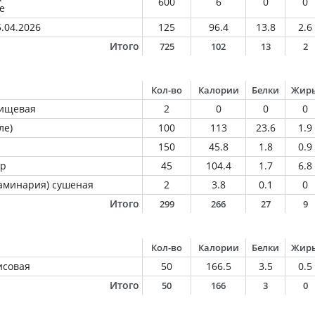
600
6
0
0
е
.04.2026
125
96.4
13.8
2.6
Итого
725
102
13
2
Кол-во
Калории
Белки
Жир
пищевая
2
0
0
0
ле)
100
113
23.6
1.9
150
45.8
1.8
0.9
ир
45
104.4
1.7
6.8
ламинария) сушеная
2
3.8
0.1
0
Итого
299
266
27
9
Кол-во
Калории
Белки
Жир
исовая
50
166.5
3.5
0.5
Итого
50
166
3
0