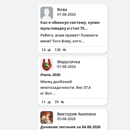
Вова
01-08-2026
Как я обманул систему, купил
мультиварку и стал 75...
Ребята, всем привет! Помните
меня? Того Вову, кото...
14
138
Марусичка
01-08-2026
Июль 2026
Месяц долбаной
многозадачности. Вес 57,4
кг.Вот...
11
79
Виктория Акилина
05-08-2026
Дневник питания за 04.08.2026