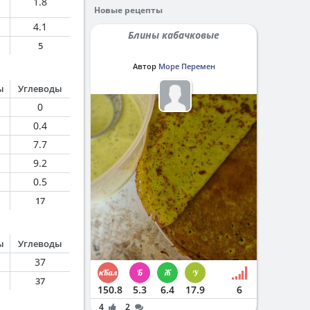
1.8
Новые рецепты
4.1
Блины кабачковые
5
Автор
Море Перемен
ы
Углеводы
0
0.4
7.7
9.2
0.5
17
ы
Углеводы
37
37
150.8
5.3
6.4
17.9
6
4
2