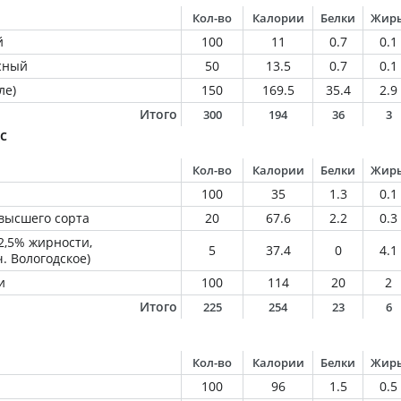
Кол-во
Калории
Белки
Жир
й
100
11
0.7
0.1
сный
50
13.5
0.7
0.1
ле)
150
169.5
35.4
2.9
Итого
300
194
36
3
с
Кол-во
Калории
Белки
Жир
100
35
1.3
0.1
высшего сорта
20
67.6
2.2
0.3
2,5% жирности,
5
37.4
0
4.1
ч. Вологодское)
и
100
114
20
2
Итого
225
254
23
6
Кол-во
Калории
Белки
Жир
100
96
1.5
0.5