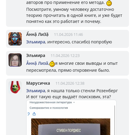
авторов про применение его метода.
Посмотрите, умному человеку достаточно
теорию прочитать в одной книге, и уже будет
понятно как это работает и почему.
Ẩннậ Ли3ặ
11.04.2026 11:46
Эльмира
, интересно, спасибо) попробую
Эльмира
11.04.2026 12:23
Ẳннậ Лизã
,
я многие свои выводы и опыт
пересмотрела, прямо откровение было.
Марусичка
11.04.2026 12:38
Эльмира
, я нашла только стенли Розенберг
И вот такую еще выдаёт поисковик, эта?