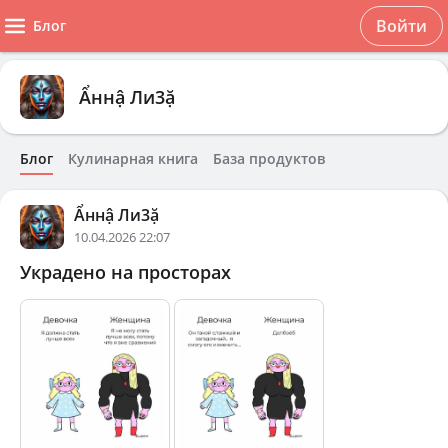
Войти
Блог
Ẩннậ Ли3ặ
Блог
Кулинарная книга
База продуктов
Ẩннậ Ли3ặ
10.04.2026 22:07
Украдено на просторах