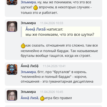
Эльмира
, ну, мы же понимаем, что это все
шутки?
впрочем, в некоторых случаях -
только это и работает.
Эльмира
11.04.2026 10:33
Ẳннậ Лизã
написал:
мы же понимаем, что это все шутки?
как сказать. отношения это сложно, там все
нелинейно и полный бардак. Так называемые
бруталы вообще тащатся, когда их строят.
Ẩннậ Ли3ặ
11.04.2026 10:41
Эльмира
, бггг, про "бруталов" в корень.
"нелинейно и полный бардак" - короче,
отношения - это гуманитарная дисциплина
Эльмира
11.04.2026 10:45
Ẳннậ Лизã
,
игра без правил