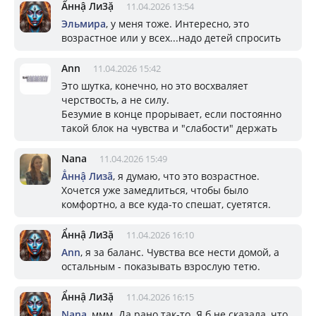
Ẩннậ Ли3ặ
11.04.2026 13:54
Эльмира
, у меня тоже. Интересно, это
возрастное или у всех...надо детей спросить
Ann
11.04.2026 15:42
Это шутка, конечно, но это восхваляет
черствость, а не силу.
Безумие в конце прорывает, если постоянно
такой блок на чувства и "слабости" держать
Nana
11.04.2026 15:49
Ẳннậ Лизã
, я думаю, что это возрастное.
Хочется уже замедлиться, чтобы было
комфортно, а все куда-то спешат, суетятся.
Ẩннậ Ли3ặ
11.04.2026 16:10
Ann
, я за баланс. Чувства все нести домой, а
остальным - показывать взрослую тетю.
Ẩннậ Ли3ặ
11.04.2026 16:15
Nana
, ммм. Да рано так-то. Я б не сказала, что