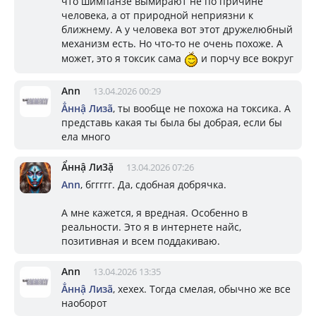
что шимпанзе вымирают не по причине
человека, а от природной неприязни к
ближнему. А у человека вот этот дружелюбный
механизм есть. Но что-то не очень похоже. А
может, это я токсик сама
и порчу все вокруг
Ann
13.04.2026 00:29
Ẳннậ Лизã
, ты вообще не похожа на токсика. А
представь какая ты была бы добрая, если бы
ела много
Ẩннậ Ли3ặ
13.04.2026 07:26
Ann
, бггггг. Да, сдобная добрячка.
А мне кажется, я вредная. Особенно в
реальности. Это я в интернете найс,
позитивная и всем поддакиваю.
Ann
13.04.2026 13:35
Ẳннậ Лизã
, хехех. Тогда смелая, обычно же все
наоборот