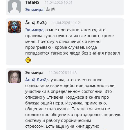
TataNS
11.04.2026 10:51
Эльмира
, 👍 🤣
Ẩннậ Ли3ặ
11.04.2026 11:12
Эльмира
, а мне постоянно кажется, что
правила существуют, и их все знают, кроме
меня. Поэтому в отношениях я вечно
проигрываю - кроме случаев, когда
попадаются такие же люди без знания правил
Эльмира
11.04.2026 11:43
Ẳннậ Лизã
,я узнала, что качественное
социальное взаимодействие возможно если
участники в определенном состоянии. Это
описано у Стивена Порджеса в книге про
блуждающий нерв. Изучила, применяю,
общение стало лучше. Там не только и не
сколько про общение, а про здоровье, нервную
систему и работу с хроническим
стрессом. Есть еще куча книг других