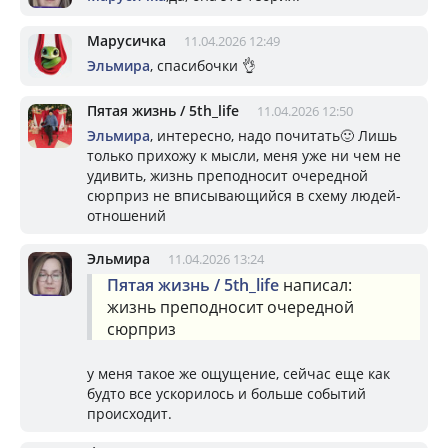
Марусичка
11.04.2026 12:49
Эльмира
, спасибочки 👌
Пятая жизнь / 5th_life
11.04.2026 12:50
Эльмира
, интересно, надо почитать🙂 Лишь
только прихожу к мысли, меня уже ни чем не
удивить, жизнь преподносит очередной
сюрприз не вписывающийся в схему людей-
отношений
Эльмира
11.04.2026 13:24
Пятая жизнь / 5th_life
написал:
жизнь преподносит очередной
сюрприз
у меня такое же ощущение, сейчас еще как
будто все ускорилось и больше событий
происходит.