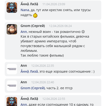
Ẩннậ Ли3ặ
11.04.2026 23:09
Nana
, да, тут или крестик снять, или трусы
надеть
Gnom (Сергей)
12.04.2026 06:24
Ann
, нежный воин - так романтично 😌
Как в старых китайских фильмах, девочка
убивает армию императора, чтоб
почувствовать себя малышкой рядом с
любимым.
Так люблю такие фильмы)
Ann
12.04.2026 22:35
Ẳннậ Лизã
, это еще хорошее соотношение : )
Ann
12.04.2026 22:40
Gnom (Сергей)
, часть 2. ее птср
Ẩннậ Ли3ặ
12.04.2026 22:55
Ann
, даже если соотношение 10 к одному, то