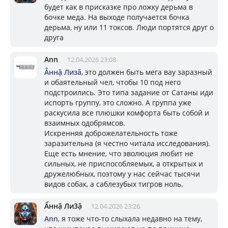
будет как в присказке про ложку дерьма в
бочке меда. На выходе получается бочка
дерьма, ну или 11 токсов. Люди портятся друг о
друга
Ann
12.04.2026 23:08
Ẳннậ Лизã
, это должен быть мега вау заразный
и обаятельный чел, чтобы 10 под него
подстроились. Это типа задание от Сатаны иди
испорть группу, это сложно. А группа уже
раскусила все плюшки комфорта быть собой и
взаимных одобрямсов.
Искренняя доброжелательность тоже
заразительна (я честно читала исследования).
Еще есть мнение, что эволюция любит не
сильных, не приспособляемых, а открытых и
дружелюбных, поэтому у нас сейчас тысячи
видов собак, а саблезубых тигров ноль.
Ẩннậ Ли3ặ
12.04.2026 23:26
Ann
, я тоже что-то слыхала недавно на тему,