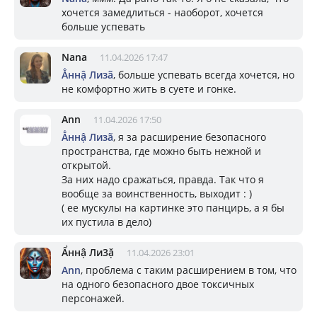
хочется замедлиться - наоборот, хочется
больше успевать
Nana
11.04.2026 17:47
Ẳннậ Лизã
, больше успевать всегда хочется, но
не комфортно жить в суете и гонке.
Ann
11.04.2026 17:50
Ẳннậ Лизã
, я за расширение безопасного
пространства, где можно быть нежной и
открытой.
За них надо сражаться, правда. Так что я
вообще за воинственность, выходит : )
( ее мускулы на картинке это панцирь, а я бы
их пустила в дело)
Ẩннậ Ли3ặ
11.04.2026 23:01
Ann
, проблема с таким расширением в том, что
на одного безопасного двое токсичных
персонажей.