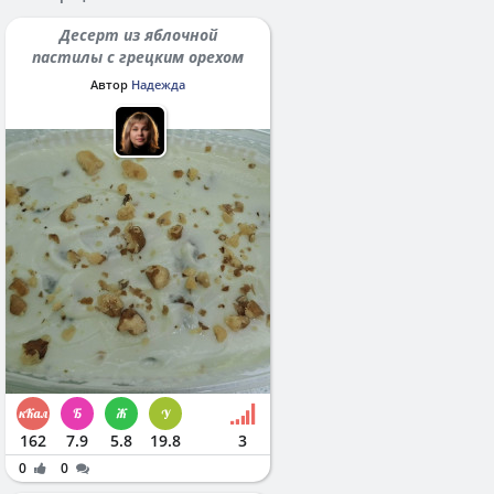
Десерт из яблочной
пастилы с грецким орехом
Автор
Надежда
162
7.9
5.8
19.8
3
0
0