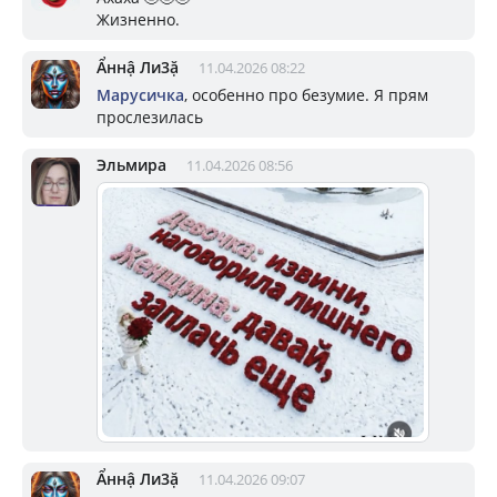
Жизненно.
Ẩннậ Ли3ặ
11.04.2026 08:22
Марусичка
, особенно про безумие. Я прям
прослезилась
Эльмира
11.04.2026 08:56
Ẩннậ Ли3ặ
11.04.2026 09:07