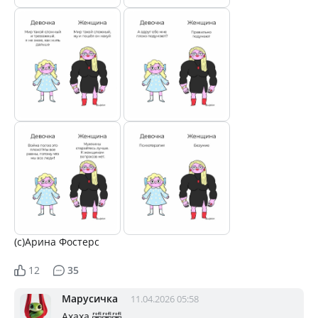
(с)Арина Фостерс
12
35
Марусичка
11.04.2026 05:58
Ахаха 🤣🤣🤣