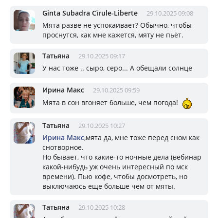
Ginta Subadra Cīrule-Liberte
29.10.2025 09:08
Мята разве не успокаивает? Обычно, чтобы
проснутся, как мне кажется, мяту не пьёт.
Татьяна
29.10.2025 09:17
У нас тоже .. сыро, серо... А обещали солнце
Ирина Макс
29.10.2025 09:59
Мята в сон вгоняет больше, чем погода!
Татьяна
29.10.2025 10:27
Ирина Макс
,мята да, мне тоже перед сном как
снотворное.
Но бывает, что какие-то ночные дела (вебинар
какой-нибудь уж очень интересный по мск
времени). Пью кофе, чтобы досмотреть, но
выключаюсь еще больше чем от мяты.
Татьяна
29.10.2025 10:28