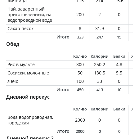
Яичница
115
214
15.6
16
Чай, заваренный,
приготовленный, на
200
2
0
0
водопроводной воде
Сахар песок
8
31.9
0
0
Итого
323
247
15
1
Обед
Кол-во
Калории
Белки
Жи
Рис в мульте
300
250.2
4.8
3.
Сосиски, молочные
50
130.5
5.5
1
Лечо
100
33
0
0
Итого
450
413
10
1
Дневной перекус
Кол-во
Калории
Белки
Жи
Вода водопроводная,
2000
0
0
0
городская
Итого
2000
0
0
0
Дневной перекус 2