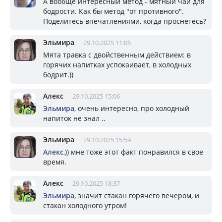
А вообще интересный метод - мятный чай для
бодрости. Как бы метод "от противного".
Поделитесь впечатлениями, когда проснётесь?
Эльмира
29.10.2025 11:05
Мята травка с двойственным действием: в
горячих напитках успокаивает, в холодных
бодрит.))
Алекс
29.10.2025 15:06
Эльмира
, очень интересно, про холодный
напиток не знал ..
Эльмира
29.10.2025 15:59
Алекс
,)) мне тоже этот факт понравился в свое
время.
Алекс
29.10.2025 18:37
Эльмира
, значит стакан горячего вечером, и
стакан холодного утром!