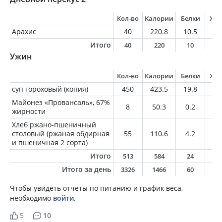
Кол-во
Калории
Белки
Жи
Арахис
40
220.8
10.5
18
Итого
40
220
10
1
Ужин
Кол-во
Калории
Белки
Жи
суп гороховый (копия)
450
423.5
19.8
13
Майонез «Провансаль», 67%
8
50.3
0.2
5.
жирности
Хлеб ржано-пшеничный
столовый (ржаная обдирная
55
110.6
4.2
0.
и пшеничная 2 сорта)
Итого
513
584
24
1
Итого за день
3326
1466
60
6
Чтобы увидеть отчеты по питанию и график веса,
необходимо
войти
.
5
10