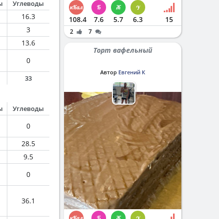
ы
Углеводы
16.3
108.4
7.6
5.7
6.3
15
3
2
7
13.6
Торт вафельный
0
Автор
Евгений К
33
ы
Углеводы
0
28.5
9.5
0
36.1