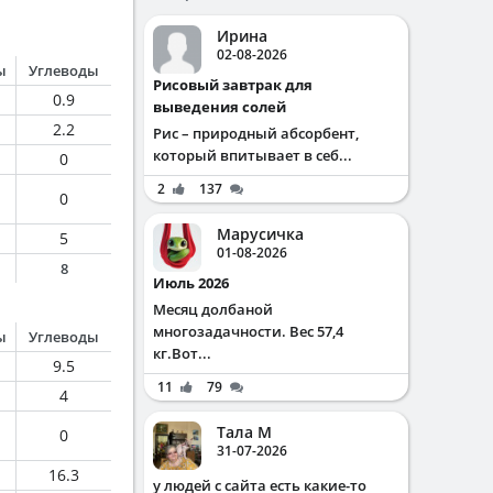
Ирина
02-08-2026
ы
Углеводы
Рисовый завтрак для
0.9
выведения солей
2.2
Рис – природный абсорбент,
который впитывает в себ...
0
2
137
0
Марусичка
5
01-08-2026
8
Июль 2026
Месяц долбаной
многозадачности. Вес 57,4
ы
Углеводы
кг.Вот...
9.5
11
79
4
Тала М
0
31-07-2026
16.3
у людей с сайта есть какие-то