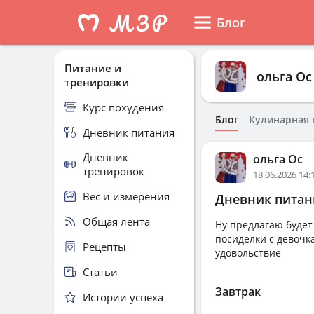
Блог
Питание и
ольга Ос
тренировки
Курс похудения
Блог
Кулинарная 
Дневник питания
Дневник
ольга Ос
тренировок
18.06.2026 14:
Вес и измерения
Дневник питани
Общая лента
Ну предлагаю будет т
посиделки с девочка
Рецепты
удовольствие
Статьи
Завтрак
Истории успеха