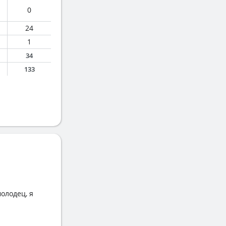
0
24
1
34
133
олодец, я