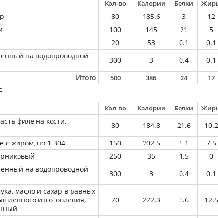
Кол-во
Калории
Белки
Жир
ир
80
185.6
3
12
и
100
145
21
5
20
53
0.1
0.1
ренный на водопроводной
300
3
0.4
0.1
Итого
500
386
24
17
с
Кол-во
Калории
Белки
Жир
асть филе на кости,
80
184.8
21.6
10.2
 с жиром, по 1-304
150
202.5
5.1
7.5
парниковый
250
35
1.5
0
ренный на водопроводной
300
3
0.4
0.1
мука, масло и сахар в равных
ышленного изготовления,
70
272.3
3.6
12.5
енный