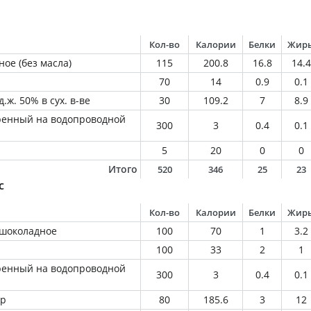
Кол-во
Калории
Белки
Жир
ое (без масла)
115
200.8
16.8
14.4
70
14
0.9
0.1
.ж. 50% в сух. в-ве
30
109.2
7
8.9
ренный на водопроводной
300
3
0.4
0.1
5
20
0
0
Итого
520
346
25
23
с
Кол-во
Калории
Белки
Жир
 шоколадное
100
70
1
3.2
100
33
2
1
ренный на водопроводной
300
3
0.4
0.1
ир
80
185.6
3
12