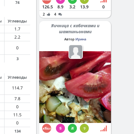
74
126.5
8.9
3.2
13.9
0
2
4
ы
Углеводы
Яичница с кабачками и
1.7
шампиньонами
2.2
Автор
Ирина
0
3
ы
Углеводы
114.7
7.8
0
11.5
0
134