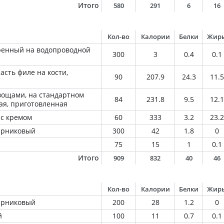
Итого
580
291
6
16
Кол-во
Калории
Белки
Жир
ренный на водопроводной
300
3
0.4
0.1
асть филе на кости,
90
207.9
24.3
11.5
овощами, на стандартном
84
231.8
9.5
12.1
ая, приготовленная
 с кремом
60
333
3.2
23.2
парниковый
300
42
1.8
0
75
15
1
0.1
Итого
909
832
40
46
Кол-во
Калории
Белки
Жир
парниковый
200
28
1.2
0
й
100
11
0.7
0.1