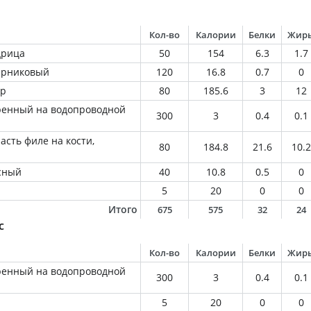
Кол-во
Калории
Белки
Жир
дрица
50
154
6.3
1.7
парниковый
120
16.8
0.7
0
ир
80
185.6
3
12
ренный на водопроводной
300
3
0.4
0.1
асть филе на кости,
80
184.8
21.6
10.2
сный
40
10.8
0.5
0
5
20
0
0
Итого
675
575
32
24
с
Кол-во
Калории
Белки
Жир
ренный на водопроводной
300
3
0.4
0.1
5
20
0
0