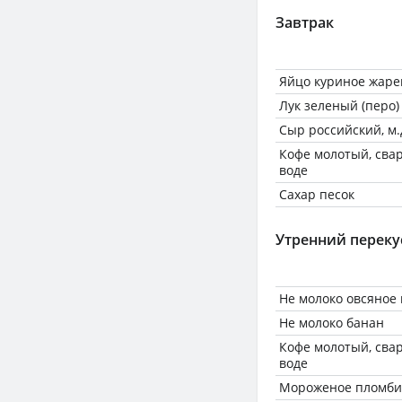
Завтрак
Яйцо куриное жарен
Лук зеленый (перо)
Сыр российский, м.д
Кофе молотый, сва
воде
Сахар песок
Утренний переку
Не молоко овсяное
Не молоко банан
Кофе молотый, сва
воде
Мороженое пломб