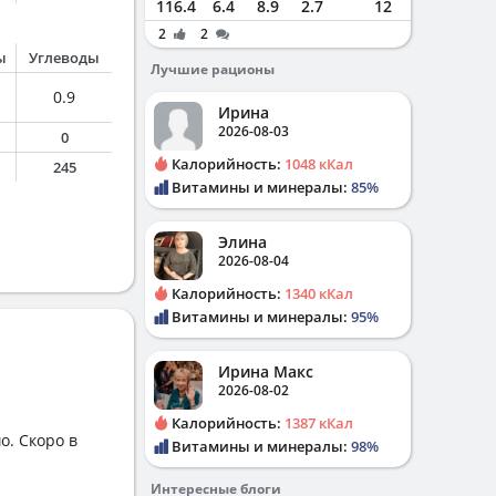
116.4
6.4
8.9
2.7
12
2
2
ы
Углеводы
Лучшие рационы
0.9
Ирина
2026-08-03
0
Калорийность:
1048 кКал
245
Витамины и минералы:
85%
Элина
2026-08-04
Калорийность:
1340 кКал
Витамины и минералы:
95%
Ирина Макс
2026-08-02
Калорийность:
1387 кКал
о. Скоро в
Витамины и минералы:
98%
Интересные блоги