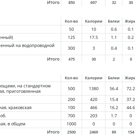
Итого
850
697
32
30
Кол-во
Калории
Белки
Жир
50
10
0.6
0.1
анный)
125
17.5
1.1
0.2
ренный на водопроводной
300
3
0.4
0.1
Итого
475
30
2
0
Кол-во
Калории
Белки
Жир
овощами, на стандартном
500
1380
56.4
72.2
ая, приготовленная
200
420
15.4
37.2
ая, краковская
100
466
16.2
44.6
 об.
700
203
1.7
0
ная, в общем
1000
0
0
0
Итого
2500
2469
89
154