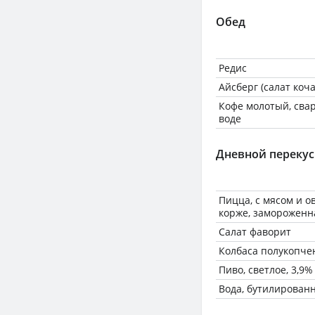
Обед
Редис
Айсберг (салат коч
Кофе молотый, сва
воде
Дневной перекус
Пицца, с мясом и 
корже, замороженн
Салат фаворит
Колбаса полукопчен
Пиво, светлое, 3,9%
Вода, бутилирован