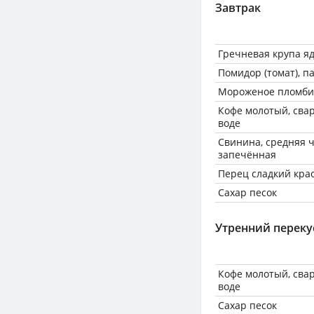
Завтрак
Гречневая крупа я
Помидор (томат), 
Мороженое пломб
Кофе молотый, сва
воде
Свинина, средняя ч
запечённая
Перец сладкий кра
Сахар песок
Утренний переку
Кофе молотый, сва
воде
Сахар песок