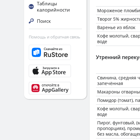
Таблицы
калорийности
Мороженое пломб
Творог 5% жирност
Поиск
Варенье из яблок
Кофе молотый, сва
Помощь и обратная связь
воде
Утренний переку
Свинина, средняя ч
запечённая
Макароны отварные
Помидор (томат), 
Кофе молотый, сва
воде
Пирог, фунтовый, (
пропорциях), пром
без масла, обогащ