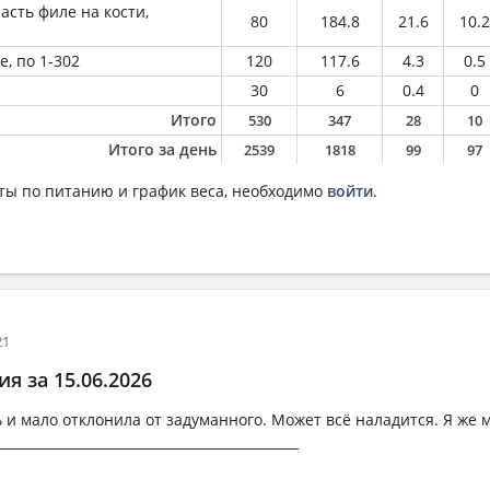
асть филе на кости,
80
184.8
21.6
10.2
, по 1-302
120
117.6
4.3
0.5
30
6
0.4
0
Итого
530
347
28
10
Итого за день
2539
1818
99
97
ты по питанию и график веса, необходимо
войти
.
21
я за 15.06.2026
 и мало отклонила от задуманного. Может всё наладится. Я же м
_____________________________________________