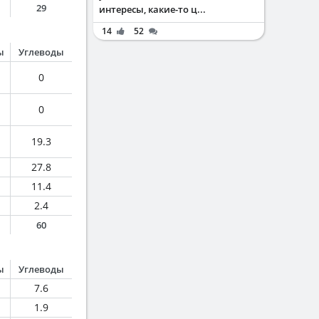
29
интересы, какие-то ц...
14
52
ы
Углеводы
0
0
19.3
27.8
11.4
2.4
60
ы
Углеводы
7.6
1.9