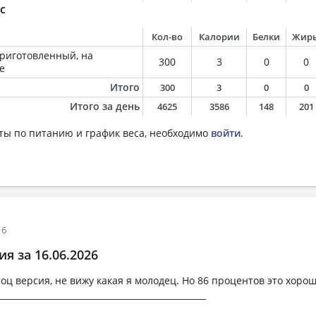
с
Кол-во
Калории
Белки
Жир
приготовленный, на
300
3
0
0
е
Итого
300
3
0
0
Итого за день
4625
3586
148
201
ты по питанию и график веса, необходимо
войти
.
16
я за 16.06.2026
оц версия, не вижу какая я молодец. Но 86 процентов это хорош
________________________________________________