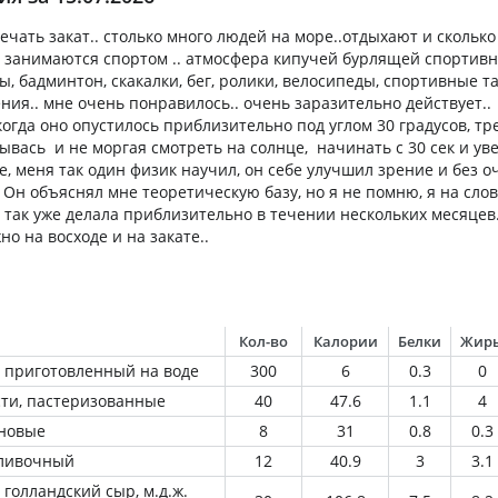
ечать закат.. столько много людей на море..отдыхают и сколько 
 занимаются спортом .. атмосфера кипучей бурлящей спортив
, бадминтон, скакалки, бег, ролики, велосипеды, спортивные т
ия.. мне очень понравилось.. очень заразительно действует..
огда оно опустилось приблизительно под углом 30 градусов, т
рывась и не моргая смотреть на солнце, начинать с 30 сек и у
, меня так один физик научил, он себе улучшил зрение и без оч
 Он объяснял мне теоретическую базу, но я не помню, я на слов
д так уже делала приблизительно в течении нескольких месяце
но на восходе и на закате..
Кол-во
Калории
Белки
Жир
 приготовленный на воде
300
6
0.3
0
ти, пастеризованные
40
47.6
1.1
4
рновые
8
31
0.8
0.3
Сливочный
12
40.9
3
3.1
 голландский сыр, м.д.ж.