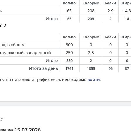
Кол-во
Калории
Белки
Жир
ь
65
208
2.9
14.3
Итого
65
208
2
14
с 2
Кол-во
Калории
Белки
Жир
ная, в общем
300
0
0
0
 ромашковый, заваренный
250
2.5
0
0
Итого
550
2
0
0
Итого за день
1761
1855
96
87
ты по питанию и график веса, необходимо
войти
.
57
я за 15.07.2026