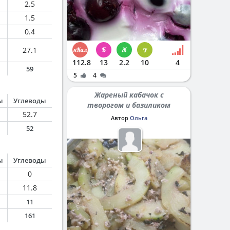
2.5
1.5
0.4
27.1
112.8
13
2.2
10
4
59
5
4
Жареный кабачок с
ы
Углеводы
творогом и базиликом
52.7
Автор
Ольга
52
ы
Углеводы
0
11.8
11
161