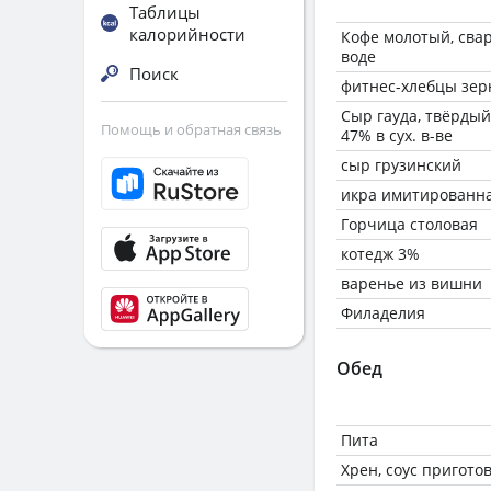
Таблицы
калорийности
Кофе молотый, сва
воде
Поиск
фитнес-хлебцы зе
Сыр гауда, твёрдый
Помощь и обратная связь
47% в сух. в-ве
сыр грузинский
икра имитированна
Горчица столовая
котедж 3%
варенье из вишни
Филаделия
Обед
Пита
Хрен, соус пригот