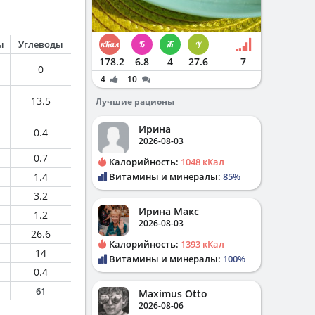
ы
Углеводы
178.2
6.8
4
27.6
7
0
4
10
13.5
Лучшие рационы
Ирина
0.4
2026-08-03
0.7
Калорийность:
1048 кКал
1.4
Витамины и минералы:
85%
3.2
Ирина Макс
1.2
2026-08-03
26.6
Калорийность:
1393 кКал
14
Витамины и минералы:
100%
0.4
61
Maximus Otto
2026-08-06