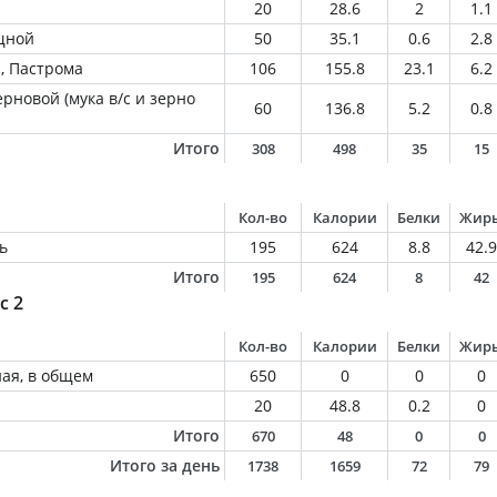
20
28.6
2
1.1
щной
50
35.1
0.6
2.8
, Пастрома
106
155.8
23.1
6.2
рновой (мука в/с и зерно
60
136.8
5.2
0.8
Итого
308
498
35
15
Кол-во
Калории
Белки
Жир
ь
195
624
8.8
42.9
Итого
195
624
8
42
с 2
Кол-во
Калории
Белки
Жир
ная, в общем
650
0
0
0
20
48.8
0.2
0
Итого
670
48
0
0
Итого за день
1738
1659
72
79