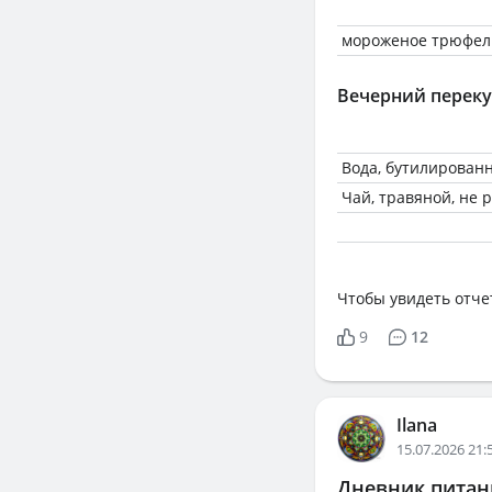
мороженое трюфел
Вечерний переку
Вода, бутилирован
Чай, травяной, не
Чтобы увидеть отче
9
12
Ilana
15.07.2026 21:
Дневник питани