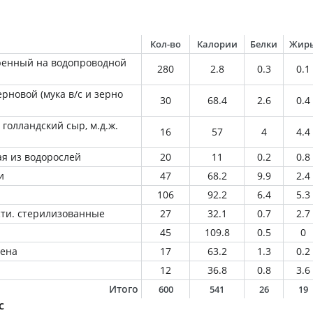
Кол-во
Калории
Белки
Жир
ренный на водопроводной
280
2.8
0.3
0.1
рновой (мука в/с и зерно
30
68.4
2.6
0.4
 голландский сыр, м.д.ж.
16
57
4
4.4
я из водорослей
20
11
0.2
0.8
и
47
68.2
9.9
2.4
106
92.2
6.4
5.3
ти. стерилизованные
27
32.1
0.7
2.7
45
109.8
0.5
0
тена
17
63.2
1.3
0.2
12
36.8
0.8
3.6
Итого
600
541
26
19
с