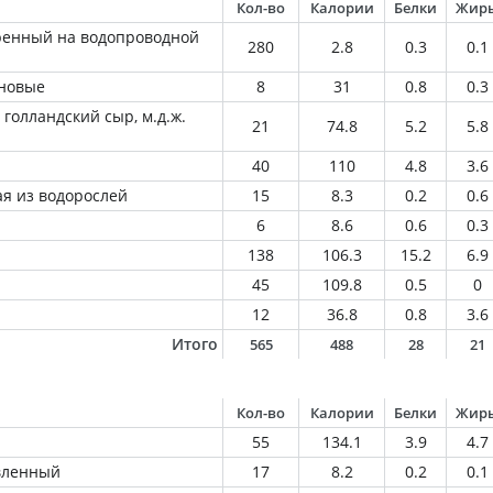
Кол-во
Калории
Белки
Жир
ренный на водопроводной
280
2.8
0.3
0.1
рновые
8
31
0.8
0.3
 голландский сыр, м.д.ж.
21
74.8
5.2
5.8
40
110
4.8
3.6
я из водорослей
15
8.3
0.2
0.6
6
8.6
0.6
0.3
138
106.3
15.2
6.9
45
109.8
0.5
0
12
36.8
0.8
3.6
Итого
565
488
28
21
Кол-во
Калории
Белки
Жир
55
134.1
3.9
4.7
овленный
17
8.2
0.2
0.1