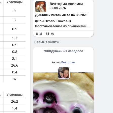
ы
Углеводы
Виктория Акилина
05-08-2026
0
Дневник питания за 04.08.2026
6
❄️Сон Около 5 часов ❄️
Восстановление из приложени...
0.5
8
65
1.2
Новые рецепты
0.5
Ватрушки из творога
0.8
2.1
Автор
Виктория
26.6
0.4
37
ы
Углеводы
26.2
1.4