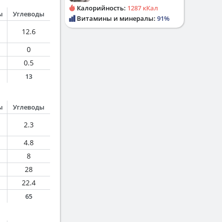
Калорийность:
1287 кКал
ы
Углеводы
Витамины и минералы:
91%
12.6
0
0.5
13
ы
Углеводы
2.3
4.8
8
28
22.4
65