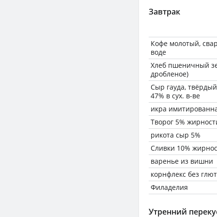
Завтрак
Кофе молотый, сва
воде
Хлеб пшеничный зе
дробленое)
Сыр гауда, твёрдый
47% в сух. в-ве
икра имитированна
Творог 5% жирност
рикота сыр 5%
Сливки 10% жирнос
варенье из вишни
корнфлекс без глю
Филаделия
Утренний переку