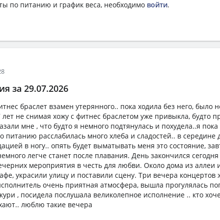
ты по питанию и график веса, необходимо
войти
.
28
я за 29.07.2026
итнес браслет взамен утерянного.. пока ходила без него, было 
 7 лет не снимая хожу с фитнес браслетом уже привыкла, будто п
азали мне , что будто я немного подтянулась и похудела..я пока
по питанию расслабилась много хлеба и сладостей.. в середине
ацией в ногу.. опять будет выматывать меня это состояние, зав
немного легче станет после плавания. День закончился сегодня
вечерних мероприятия в честь для любви. Около дома из аллеи
афе, украсили улицу и поставили сцену. Три вечера концертов 
сполнитель очень приятная атмосфера, вышла прогулялась по
ури , посидела послушала великолепное исполнение .. кто хоче
ают.. люблю такие вечера