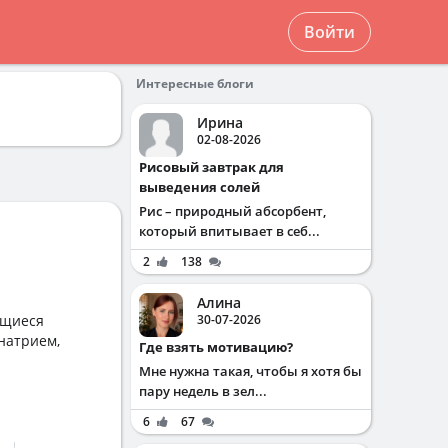
Войти
Интересные блоги
Ирина
02-08-2026
Рисовый завтрак для
выведения солей
Рис – природный абсорбент,
который впитывает в себ...
2
138
Алина
ющиеся
30-07-2026
натрием,
Где взять мотивацию?
Мне нужна такая, чтобы я хотя бы
пару недель в зел...
6
67