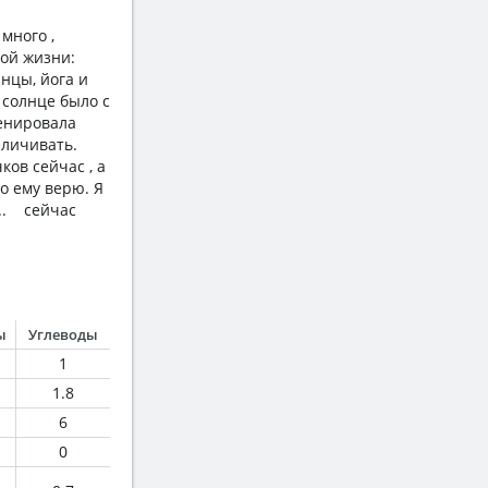
много ,
ной жизни:
анцы, йога и
 солнце было с
ренировала
величивать.
ков сейчас , а
о ему верю. Я
в.. сейчас
ы
Углеводы
1
1.8
6
0