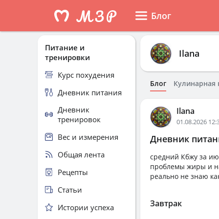
Блог
Питание и
Ilana
тренировки
Курс похудения
Блог
Кулинарная 
Дневник питания
Дневник
Ilana
тренировок
01.08.2026 12:
Вес и измерения
Дневник питани
Общая лента
средний Кбжу за июл
проблемы жиры и на
Рецепты
реально не знаю как
Статьи
Завтрак
Истории успеха