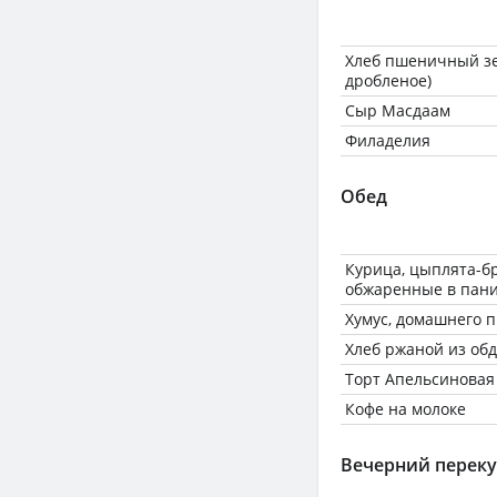
Хлеб пшеничный зе
дробленое)
Сыр Масдаам
Филаделия
Обед
Курица, цыплята-бр
обжаренные в пан
Хумус, домашнего 
Хлеб ржаной из об
Торт Апельсиновая
Кофе на молоке
Вечерний переку