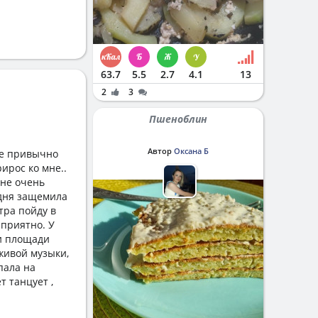
63.7
5.5
2.7
4.1
13
2
3
Пшеноблин
Автор
Оксана Б
не привычно
рирос ко мне..
 не очень
 дня защемила
тра пойду в
 приятно. У
 и площади
живой музыки,
пала на
т танцует ,