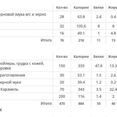
Кол-во
Калории
Белки
Жир
рновой (мука в/с и зерно
28
63.8
2.4
0.4
32
105.6
8
8
16
49.1
1
4.8
Итого
76
218
11
13
Кол-во
Калории
Белки
Жир
ойлеры, грудка с кожей,
150
333
47.8
13.3
ировке
приготовления
30
53.1
1.5
2.6
дирной муки
20
39.4
1.2
0.2
 Карамель
70
343
3.5
22.4
200
116
1.4
2
Итого
470
884
55
40
с