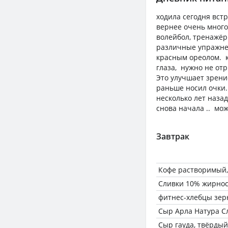
ходила сегодня встр
вернее очень много
волейбол, тренажёры
различные упражнен
красным ореолом. к
глаза, нужно не от
Это улучшает зрение
раньше носил очки.
несколько лет наза
снова начала .. мож
Завтрак
Кофе растворимый,
Сливки 10% жирнос
фитнес-хлебцы зе
Сыр Арла Натура 
Сыр гауда, твёрдый