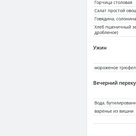
Горчица столовая
Салат простой ово
Говядина, солонина
Хлеб пшеничный зе
дробленое)
Ужин
мороженое трюфел
Вечерний переку
Вода, бутилирован
варенье из вишни