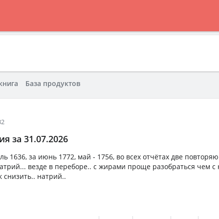
книга
База продуктов
32
я за 31.07.2026
ь 1636, за июнь 1772, май - 1756, во всех отчётах две повторя
трий... везде в переборе.. с жирами проще разобраться чем с 
 снизить.. натрий..