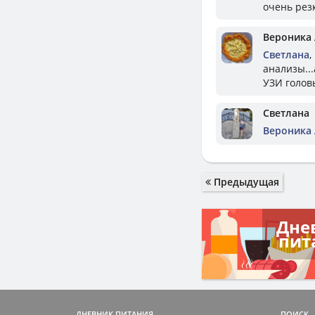
очень резк
Вероника
Светлана
,
анализы...
УЗИ головы
Светлана
Вероника
Предыдущая
Дне
пит
ДНЕВНИК ПИТАНИЯ
ПОИСК