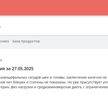
а
книга
База продуктов
58
я за 27.05.2025
рахиоцефальных сосудов шеи и головы, заключение конечно не
ное нет бляшек и статины не показаны. Но уже присутствует уп
терин, физ нагрузки и средиземноморская диета, с ограничени