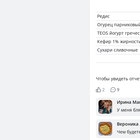
Редис
Огурец парниковы
TEOS йогурт грече
Кефир 1% жирност
Сухари сливочные
Чтобы увидеть отче
2
9
Ирина Ма
У меня бл
Вероника
Чем будет