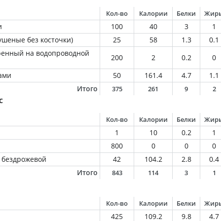
Кол-во
Калории
Белки
Жир
и
100
40
3
1
ушеные без косточки)
25
58
1.3
0.1
ренный на водопроводной
200
2
0.2
0
ами
50
161.4
4.7
1.1
Итого
375
261
9
2
с
Кол-во
Калории
Белки
Жир
1
10
0.2
1
800
0
0
0
 бездрожевой
42
104.2
2.8
0.4
Итого
843
114
3
1
Кол-во
Калории
Белки
Жир
425
109.2
9.8
4.7