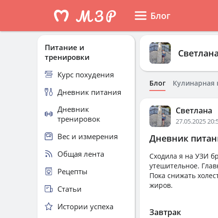
Блог
Питание и
Светлан
тренировки
Курс похудения
Блог
Кулинарная 
Дневник питания
Дневник
Светлана
тренировок
27.05.2025 20:
Вес и измерения
Дневник питани
Общая лента
Сходила я на УЗИ б
утешительное. Глав
Рецепты
Пока снижать холес
жиров.
Статьи
Истории успеха
Завтрак