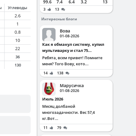
99.6
7.4
6.4
3.2
13
ы
Углеводы
3
13
2.6
Интересные блоги
1
Вова
0.8
01-08-2026
10
Как я обманул систему, купил
22
мультиварку и стал 75...
36
Ребята, всем привет! Помните
меня? Того Вову, кото...
130
14
138
Марусичка
01-08-2026
Июль 2026
Месяц долбаной
многозадачности. Вес 57,4
кг.Вот...
11
79