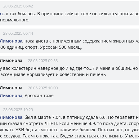
28.05.2025 06:42
кс
, я так боялась. В принципе сейчас тоже не сильно успокоилас
 нормального.
28.05.2025 06:44
 Лимонова
, пока диета с пониженным содержанием животных ж
00 единиц, спорт. Урсосан 500 месяц.
 Лимонова
28.05.2025 09:53
 у вас холестерин наверное до 7 ед где-то...? У меня 8 общий..но
..эссенциале нормализует и холестерин и печень
 Лимонова
28.05.2025 10:00
 Лимонова
, Урсосан тоже
28.05.2025 10:29
 Лимонова
, был в марте 7.04, в пятницу сдала 6.6. Но терапевт 
ии сказал смотреть ЛПНП. Если меньше 4.9, то пока диета, спорт
сделать УЗИ бца и смотреть наличие бляшек. Пока их нет, но уже
 сосудов. Так что пока так. Будем стараться его снизить. У ме