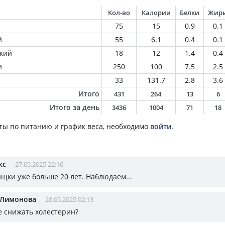
Кол-во
Калории
Белки
Жир
75
15
0.9
0.1
й
55
6.1
0.4
0.1
ский
18
12
1.4
0.4
и
250
100
7.5
2.5
33
131.7
2.8
3.6
Итого
431
264
13
6
Итого за день
3436
1004
71
18
ты по питанию и график веса, необходимо
войти
.
кс
27.05.2025 22:16
ящки уже больше 20 лет. Наблюдаем...
 Лимонова
28.05.2025 02:13
е снижать холестерин?