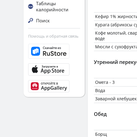
Таблицы
калорийности
Кефир 1% жирност
Поиск
Курага (абрикосы с
Кофе молотый, сва
Помощь и обратная связь
воде
Мюсли с сухофрукт
Утренний переку
Омега - 3
Вода
Заварной хлебушек
Обед
Борщ