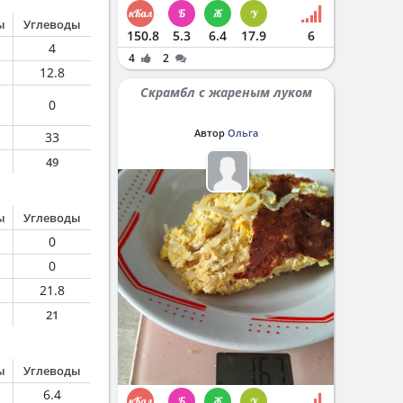
ы
Углеводы
150.8
5.3
6.4
17.9
6
4
4
2
12.8
Скрамбл с жареным луком
0
Автор
Ольга
33
49
ы
Углеводы
0
0
21.8
21
ы
Углеводы
6.4