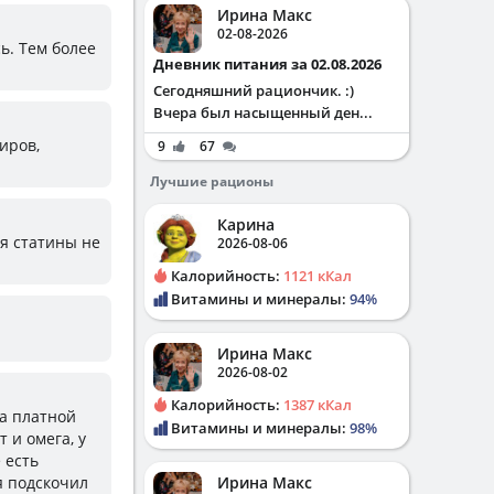
Ирина Макс
02-08-2026
ь. Тем более
Дневник питания за 02.08.2026
Сегодняшний рациончик. :)
Вчера был насыщенный ден...
иров,
9
67
Лучшие рационы
Карина
 я статины не
2026-08-06
Калорийность:
1121 кКал
Витамины и минералы:
94%
Ирина Макс
2026-08-02
Калорийность:
1387 кКал
на платной
Витамины и минералы:
98%
 и омега, у
 есть
ня подскочил
Ирина Макс