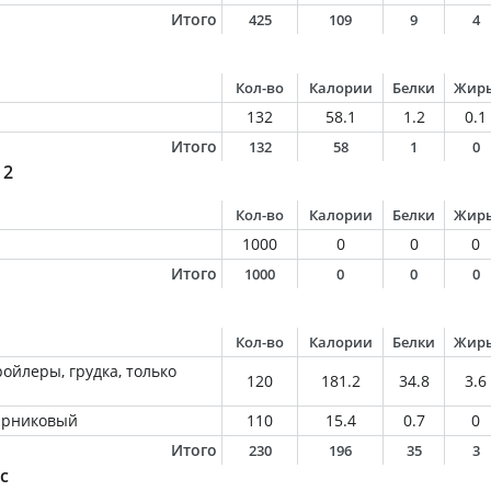
Итого
425
109
9
4
Кол-во
Калории
Белки
Жир
132
58.1
1.2
0.1
Итого
132
58
1
0
 2
Кол-во
Калории
Белки
Жир
1000
0
0
0
Итого
1000
0
0
0
Кол-во
Калории
Белки
Жир
ойлеры, грудка, только
120
181.2
34.8
3.6
парниковый
110
15.4
0.7
0
Итого
230
196
35
3
с