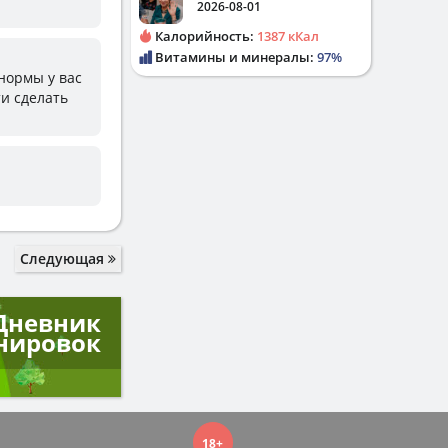
2026-08-01
Калорийность:
1387 кКал
Витамины и минералы:
97%
 нормы у вас
ти сделать
Следующая
Дневник
нировок
18+