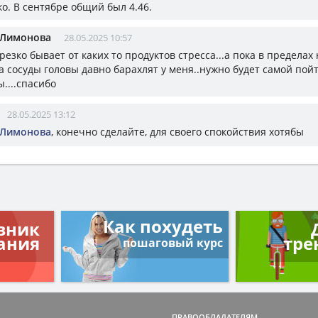
о. В сентябре общий был 4.46.
 Лимонова
28.05.2025 10:57
 резко бывает от каких то продуктов стресса...а пока в пределах
а сосуды головы давно барахлят у меня..нужно будет самой пой
....спасибо
28.05.2025 13:12
 Лимонова
, конечно сделайте, для своего спокойствия хотябы
Как похудеть
вник
ания
тре
пошаговый курс
ПРАВООБЛАДАТЕЛЯМ