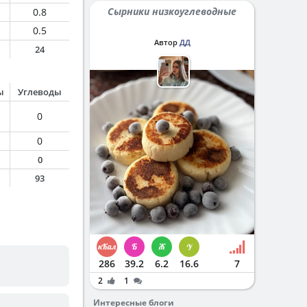
Сырники низкоуглеводные
0.8
0.5
Автор
ДД
24
ы
Углеводы
0
0
0
93
286
39.2
6.2
16.6
7
2
1
Интересные блоги