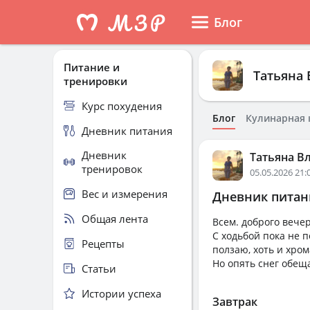
Блог
Питание и
Татьяна 
тренировки
Курс похудения
Блог
Кулинарная 
Дневник питания
Дневник
Татьяна В
тренировок
05.05.2026 21:
Вес и измерения
Дневник питани
Общая лента
Всем. доброго вечер
С ходьбой пока не п
Рецепты
ползаю, хоть и хро
Но опять снег обеща
Статьи
Истории успеха
Завтрак