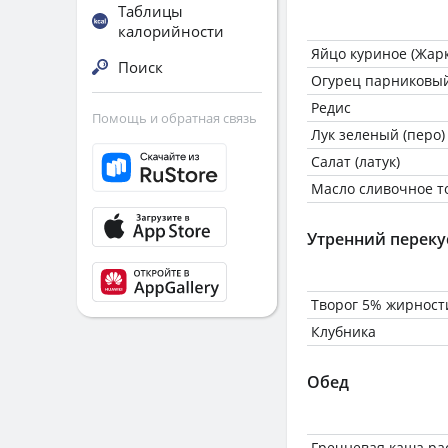
Таблицы
калорийности
Яйцо куриное (Жарк
Поиск
Огурец парниковы
Редис
Помощь и обратная связь
Лук зеленый (перо)
Салат (латук)
Масло сливочное т
Утренний переку
Творог 5% жирност
Клубника
Обед
Гречневая каша ра