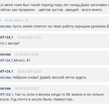
а
,У меня тоже был такой период пару лет назад Даже заготовки 
сейчас как прорвало - цветов, кустов , овощей - всего много.
а
05.05.2026 21:53
ласова
, пусть земля ответит на твою работу хорошим урожаем 
МТ=24,1
05.05.2026 21:56
то с весом?
ласова
05.05.2026 22:00
МТ=24,1
,Много. 81
МТ=24,1
05.05.2026 22:28
ласова
, Набрала снова? Давай, весной легче худеть
ласова
05.05.2026 22:55
МТ=24,1
, Так то, если я весила когда-то 98, можно и не сильно
ться. Год почти в загуле была. Наверстаю...