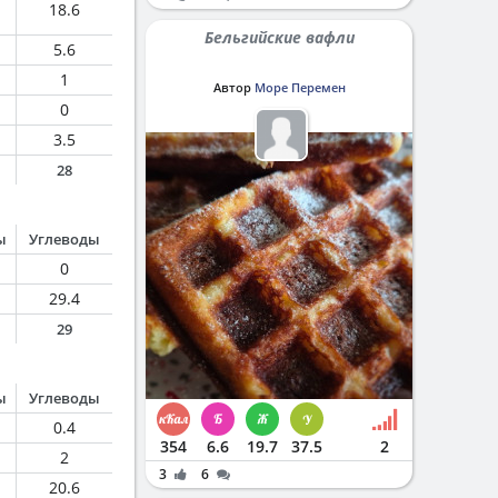
18.6
Бельгийские вафли
5.6
1
Автор
Море Перемен
0
3.5
28
ы
Углеводы
0
29.4
29
ы
Углеводы
0.4
354
6.6
19.7
37.5
2
2
3
6
20.6