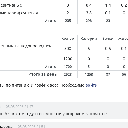
еактивные
3
8.4
1.4
0.2
ламинария) сушеная
2
3.8
0.1
0
Итого
205
298
23
11
Кол-во
Калории
Белки
Жир
ренный на водопроводной
500
5
0.6
0.1
1200
0
0
0
Итого
1700
5
0
0
Итого за день
2928
1258
87
56
ты по питанию и график веса, необходимо
войти
.
а
05.05.2026 21:47
. А я в этом году совсем не хочу огородом заниматься.
ласова
05.05.2026 21:51