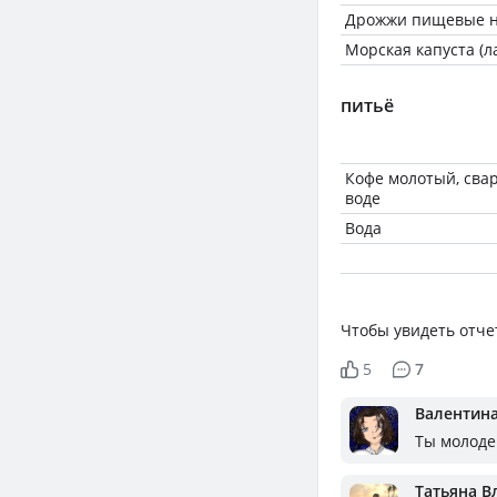
Дрожжи пищевые н
Морская капуста (
питьё
Кофе молотый, сва
воде
Вода
Чтобы увидеть отче
5
7
Валентин
Ты молодец
Татьяна В