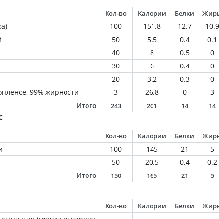
Кол-во
Калории
Белки
Жир
а)
100
151.8
12.7
10.9
й
50
5.5
0.4
0.1
40
8
0.5
0
30
6
0.4
0
20
3.2
0.3
0
опленое, 99% жирности
3
26.8
0
3
Итого
243
201
14
14
с
Кол-во
Калории
Белки
Жир
и
100
145
21
5
50
20.5
0.4
0.2
Итого
150
165
21
5
Кол-во
Калории
Белки
Жир
ссыпчатая (гречка отварная