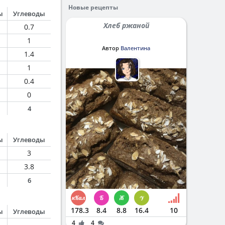
Новые рецепты
ы
Углеводы
Хлеб ржаной
0.7
1
Автор
Валентина
1.4
1
0.4
0
4
ы
Углеводы
3
3.8
6
178.3
8.4
8.8
16.4
10
ы
Углеводы
4
4