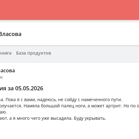
Власова
книга
База продуктов
ласова
06
я за 05.05.2026
а. Пока я с вами, надеюсь, не сойду с намеченного пути.
олучается. Намяла большой палец ноги, а может артрит. Но по 
маю.
ют, а я много чего уже высадила. Буду укрывать.