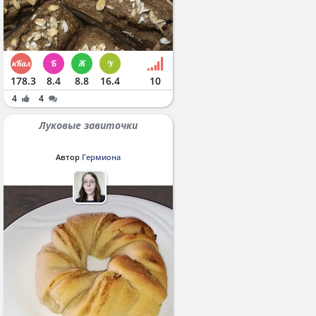
178.3
8.4
8.8
16.4
10
4
4
Луковые завиточки
Автор
Гермиона