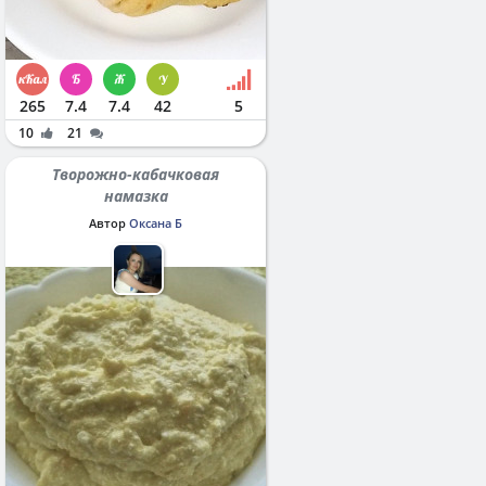
265
7.4
7.4
42
5
10
21
Творожно-кабачковая
намазка
Автор
Оксана Б