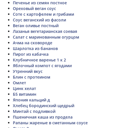
Печенье из семян постное
Ореховый веган соус
Соте с картофелем и грибами
Соус веганский из фасоли
Веган оливье постный
Лазанья вегетарианская соевая
Салат с маринованным огурцом
Ачма на сковороде
Шарлотка из бананов
Пирог из кабачка
Клубничное варенье 1 к 2
Яблочный компот с ягодами
Утренний вкус
Блин с протеином
Омлет
Цинк хелат
Б5 витамин
Япония кальций д
Хлебец бородинский щедрый
Минтай с подливкой
Пшеничная каша из продела
Рапаны жареные в сметанным соусе