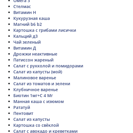
Омега 3
Стелмас
Витамин H
Кукурузная каша
Магний b6 b2
Картошка с грибами лисички
Кальций д3
Чай зеленый
Витамин Д
Дрожжи неактивные
Патиссон жареный
Салат с рукколой и помидорами
Салат из капусты (мой)
Малиновое варенье
Салат из томатов и зелени
Клубничное варенье
Биотин 1мг+С 4 Мг
Манная каша с изюмом
Рататуй
Пентовит
Салат из капусты
Картошка со свёклой
Салат с авокадо и креветками