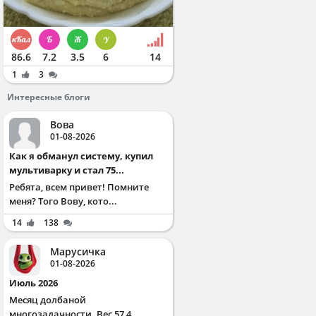
86.6
7.2
3.5
6
14
1
3
Интересные блоги
Вова
01-08-2026
Как я обманул систему, купил
мультиварку и стал 75...
Ребята, всем привет! Помните
меня? Того Вову, кото...
14
138
Марусичка
01-08-2026
Июль 2026
Месяц долбаной
многозадачности. Вес 57,4