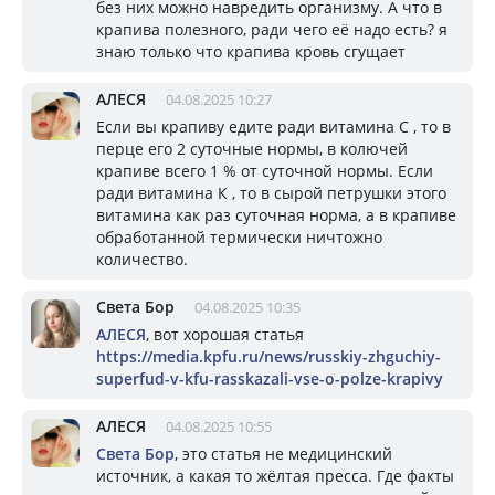
без них можно навредить организму. А что в
крапива полезного, ради чего её надо есть? я
знаю только что крапива кровь сгущает
АЛЕСЯ
04.08.2025 10:27
Если вы крапиву едите ради витамина С , то в
перце его 2 суточные нормы, в колючей
крапиве всего 1 % от суточной нормы. Если
ради витамина К , то в сырой петрушки этого
витамина как раз суточная норма, а в крапиве
обработанной термически ничтожно
количество.
Света Бор
04.08.2025 10:35
АЛЕСЯ
, вот хорошая статья
https://media.kpfu.ru/news/russkiy-zhguchiy-
superfud-v-kfu-rasskazali-vse-o-polze-krapivy
АЛЕСЯ
04.08.2025 10:55
Света Бор
, это статья не медицинский
источник, а какая то жёлтая пресса. Где факты