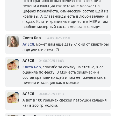
что в крапивных щах железа как в говяжий
печени а кальция как встакане молока? На
цифрах пожалуйста, химический состав щей из
крапивы. А флаванойды есть в любой зелени и
ягодах. Кстати крапивные щи есть в МЗР и там
вообще мизерный состав железа и кальция.
Света Бор
04.08.2025 11:01
АЛЕСЯ
, может вам ещё дать ключи от квартиры
, где деньги лежат ?)
АЛЕСЯ
04.08.2025 11:03
Света Бор
, спасибо за ссылку на статью, я её
оценила по факту. В МЗР есть химический
состав крапивных щей и там нет железа как в
печени и кальция как в молоке
АЛЕСЯ
04.08.2025 11:13
А вот в 100 граммах свежей петрушки кальция
как в 200 гр молока.