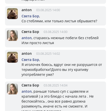
anton
03.08.2025 14:00
Света Бор
,
Со стеблями, или только листья обрываете?
Света Бор
03.08.2025 14:00
anton
, стараюсь нежные побеги без стеблей
Или просто листья
anton
03.08.2025 14:02
Света Бор
,
Я иголочек боюсь, вдруг они не разрушится от
термообработки?Долго вы эту крапиву
употребляете уже?
Света Бор
03.08.2025 14:04
anton
, раньше только суп с щавелем и
крапивой ) а это блюдо с начала лета . Не
беспокойтесь , она все равно должна
размякнуть, иначе есть не сможете. И