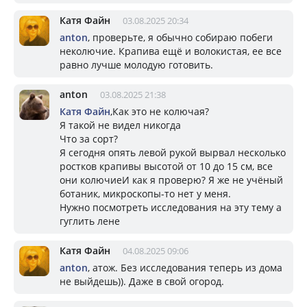
Катя Файн
03.08.2025 20:34
anton
, проверьте, я обычно собираю побеги
неколючие. Крапива ещё и волокистая, ее все
равно лучше молодую готовить.
anton
03.08.2025 21:38
Катя Файн
,Как это не колючая?
Я такой не видел никогда
Что за сорт?
Я сегодня опять левой рукой вырвал несколько
ростков крапивы высотой от 10 до 15 см, все
они колючиеИ как я проверю? Я же не учёный
ботаник, микроскопы-то нет у меня.
Нужно посмотреть исследования на эту тему а
гуглить лене
Катя Файн
04.08.2025 09:06
anton
, атож. Без исследования теперь из дома
не выйдешь)). Даже в свой огород.