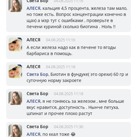
Света Бор
04.08.2025 11:16
АЛЕСЯ
, кальция 4,5 процента, железа там мало,
но тоже есть. Вопрос концентрации конечно в
щах) а мзр тут с ошибками , проверьте в
печени куриной сколько биотина . Ноль !!
АЛЕСЯ
04.08.2025 11:16
А если железа надо как в печене то ягоды
барбариса в помощь.
АЛЕСЯ
04.08.2025 11:18
Света Бор
, Биотин в фундуке( это орехи) 60 гр и
суточную норму закроете
Света Бор
04.08.2025 11:18
АЛЕСЯ
, я не гоняюсь за железом , мне больше
вкус нравится, доступность . Нынче петуха,
шпинат и прочее плохо растут
Света Бор
04.08.2025 11:30
АЛЕСЯ
, по ккал тоже 😂