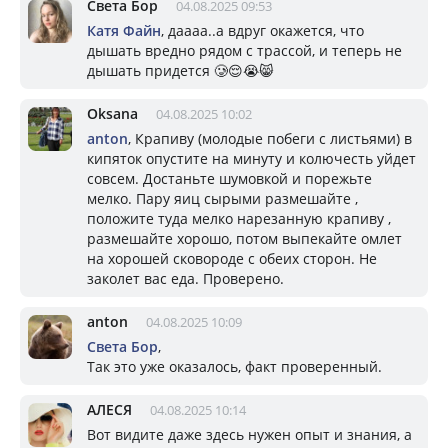
Света Бор
04.08.2025 09:53
Катя Файн
, даааа..а вдруг окажется, что
дышать вредно рядом с трассой, и теперь не
дышать придется 🥲😌😭😸
Oksana
04.08.2025 10:02
anton
, Крапиву (молодые побеги с листьями) в
кипяток опустите на минуту и колючесть уйдет
совсем. Достаньте шумовкой и порежьте
мелко. Пару яиц сырыми размешайте ,
положите туда мелко нарезанную крапиву ,
размешайте хорошо, потом выпекайте омлет
на хорошей сковороде с обеих сторон. Не
заколет вас еда. Проверено.
anton
04.08.2025 10:09
Света Бор
,
Так это уже оказалось, факт проверенный.
АЛЕСЯ
04.08.2025 10:14
Вот видите даже здесь нужен опыт и знания, а