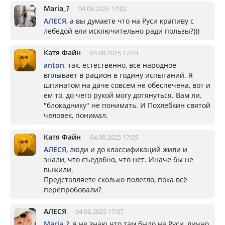
Mariа_?
04.08.2025 17:02
АЛЕСЯ
, а вы думаете что на Руси крапиву с
лебедой ели исключительно ради пользы?)))
Катя Файн
04.08.2025 17:03
anton
, так, естественно, все народное
вплывает в рацион в годину испытаний. Я
шпинатом на даче совсем не обеспечена, вот и
ем то, до чего рукой могу дотянуться. Вам ли,
"блокаднику" не понимать. И Похлебкин святой
человек, понимал.
Катя Файн
04.08.2025 17:05
АЛЕСЯ
, люди и до классификаций жили и
знали, что съедобно, что нет. Иначе бы не
выжили.
Представляете сколько полегло, пока всё
перепробовали?
АЛЕСЯ
04.08.2025 17:07
Mariа_?
, я не знаю что там было на Руси, лично