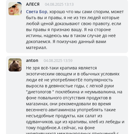
АЛЕСЯ
04.08.2025 13:13
Света Бор
, хорошо что мы сами спорим, может
быть вы и правы, я не из тех людей которые
любой ценой доказывают свою правоту, если
вы правы я признаю вашу. Я на стороне
истины, надеюсь мы в таком случае до неё
докопаемся. Я поизучаю данный вами
материал.
anton
04.08.2025 13:59
Не зря всё-таки крапива является
экзотическим овощем и в обычных условиях
люди её не употребляютЕё популярность
выросла в девяностые годы, с лёгкой руки
"диетологов " похлёбкина и неумывалкина, на
фоне повального отсутствия продуктов в
магазинах, они рекомендовали во время
весеннего авитаминоза употреблять такие
несъедобные продукты, как салат из
одуванчиков, щи из крапивы, хлеб из лебеды и
тому подобное.А сейчас, на фоне
укрепившихся международных отношений с