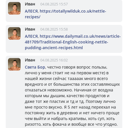
Иван
04.08.2025 15:57
АЛЕСЯ
,
https://totallywilduk.co.uk/nettle-
recipes/
Иван
04.08.2025 15:58
АЛЕСЯ
,
https://www.dailymail.co.uk/news/article-
481709/Traditional-English-cooking-nettle-
pudding-ancient-recipes.html
Иван
04.08.2025 16:02
Света Бор
, честно говоря вопрос пользы,
лично у меня стоит не на первом месте) в
нашей жизни сейчас тааааак много всего
вредного и от большинства этих составляющих
отказаться невозможно. Начиная от воздуха
которым мы дышим, качество продуктов и
даже тот же пластик и тд и тд. Поэтому лично
мне просто вкусно. Я 5 лет назад переехал на
постоянку жить в деревню и нет ничего проще
чем выйти и набрать крапивы, хоть суп, хоть
ризотто, хоть фокача и вообще все что угодно.