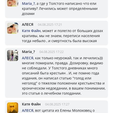
Mariа_?
, а где у Толстого написано что ели
крапиву? Лечились может определёнными
дозами
АЛЕСЯ
04.08.2025 17:21
Катя Файн
, может и полегло от больших дозах
крапивы, мы не знаем, переписи населения
тогда небыло , и смертность была высокая
Mariа_?
04.08.2025 17:22
АЛЕСЯ
, как только неурожай, так и лечились)))
многие помирали, правда. Дозировку, видимо
не соблюдали. У Толстого дневниках много
описаний быта крестьян . И, не помню года
издания, он написал статью "голод или
неголод" о тяжелом положении крестьянства и
хроническом недоедании, в вашем понимании,
это статья о лечебном голодании.
Катя Файн
04.08.2025 17:27
АЛЕСЯ
, вот цитата из Елены Молоховец о