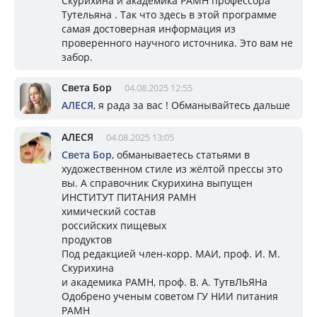
Скурихина и академика РАМН профессора
Тутельяна . Так что здесь в этой программе
самая достоверная информация из
проверенного научного источника. Это вам не
забор.
Света Бор
04.08.2025 12:55
АЛЕСЯ
, я рада за вас ! Обманывайтесь дальше
АЛЕСЯ
04.08.2025 13:05
Света Бор
, обманываетесь статьями в
художественном стиле из жёлтой прессы это
вы. А справочник Скурихина выпущен
ИНСТИТУТ ПИТАНИЯ РАМН
химический состав
российских пищевых
продуктов
Под редакцией член-корр. МАИ, проф. И. М.
Скурихина
и академика РАМН, проф. В. А. ТутвЛЬЯНа
Одобрено ученым советом ГУ НИИ питания
РАМН