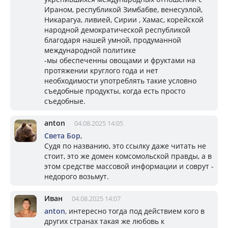
Ираном, республикой Зимбабве, венесуэлой,
Никарагуа, ливией, Сирии , Хамас, корейской
народной демократической республикой
благодаря нашей умной, продуманной
международной политике
-мы обеспеченны овощами и фруктами на
протяжении круглого года и нет
необходимости употреблять такие условно
съедобные продукты, когда есть просто
съедобные.
anton
04.08.2025 14:05
Света Бор
,
Судя по названию, это ссылку даже читать не
стоит, это же домен комсомольской правды, а в
этом средстве массовой информации и соврут -
недорого возьмут.
Иван
04.08.2025 14:07
anton
, интересно тогда под действием кого в
других странах такая же любовь к