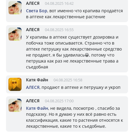
АЛЕСЯ
04.08.2025 16:42
Света Бор
, вот именно что крапива продаётся
в аптеке как лекарственные растение
АЛЕСЯ
04.08.2025 16:55
У крапивы в аптеке существует дозировка и
побочка тоже описывается. Странно что в
аптеке петрушку как лекарственные средство
не продают, я бы удивилась😀, потому что
петрушка как раз не лекарственные трава а
съедобная
Катя Файн
04.08.2025 16:58
АЛЕСЯ
, продают в аптеке и петрушку и укроп
АЛЕСЯ
04.08.2025 17:00
Катя Файн
, не видела, посмотрю , спасибо за
подсказку. Но я думаю у них всё равно есть
классификация, какие то растения относятся к
лекарственные, какие то к съедобные.