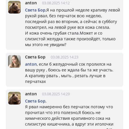
anton
03.08.2025 14:12
Света Бор
,Я на прошлой неделе крапиву левой
рукой рвал, без перчаток всю неделю,
последний раз во вторник, а сейчас в субботу
посмотрел, на левой руке вся кожа слезла.
И кожа очень грубая стала.Может и со
слизистой желудка также произойдёт, только
мы этого не увидим?
Света Бор
03.08.2025 14:23
anton
, если б желудочный сок пролился на
вашу руку , боюсь ее ждала бы та же участь.
А крапиву рвать , мыть , резать лучше в
перчатках
anton
03.08.2025 14:29
Света Бор
,
Я рвал намеренно без перчаток потому что
прочитал что это полезно,Я боюсь не
химического действия крапивного сока на
слизистую кишечника, а вдруг эти иголочки