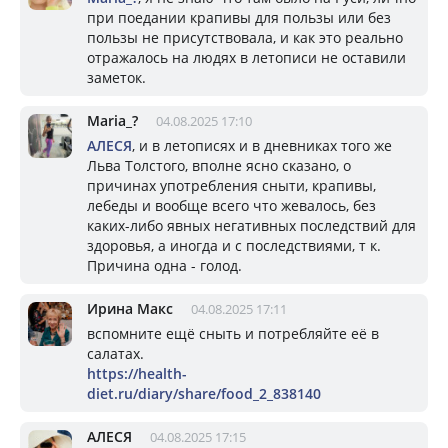
при поедании крапивы для пользы или без
пользы не присутствовала, и как это реально
отражалось на людях в летописи не оставили
заметок.
Mariа_?
04.08.2025 17:10
АЛЕСЯ
, и в летописях и в дневниках того же
Льва Толстого, вполне ясно сказано, о
причинах употребления сныти, крапивы,
лебеды и вообще всего что жевалось, без
каких-либо явных негативных последствий для
здоровья, а иногда и с последствиями, т к.
Причина одна - голод.
Ирина Макс
04.08.2025 17:11
вспомните ещё сныть и потребляйте её в
салатах.
https://health-
diet.ru/diary/share/food_2_838140
АЛЕСЯ
04.08.2025 17:15