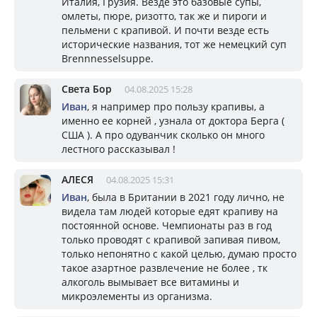
Италия, Грузия. Везде это базовые супы,
омлеты, пюре, ризотто, так же и пироги и
пельмени с крапивой. И почти везде есть
исторические названия, тот же немецкий суп
Brennnesselsuppe.
Света Бор
04.08.2025 15:28
Иван
, я например про пользу крапивы, а
именно ее корней , узнала от доктора Берга (
США ). А про одуванчик сколько он много
лестного рассказывал !
АЛЕСЯ
04.08.2025 15:31
Иван
, была в Британии в 2021 году лично, не
видела там людей которые едят крапиву на
постоянной основе. Чемпионаты раз в год
только проводят с крапивой запивая пивом,
только непонятно с какой целью, думаю просто
такое азартное развлечение не более , тк
алкоголь вымывает все витамины и
микроэлементы из организма.