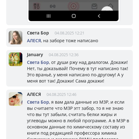
Света Бор
04.08.2025 12:21
АЛЕСЯ
, на заборе тоже написано
January
04.08.2025 12:36
Света Бор
, от души ржу над диалогом. Докажи!
Нет, ты доказывай! Почему в тут написано так!
Это враньё, у меня написано по-другому! А у
меня вот так! Докажи! Сама докажи!
АЛЕСЯ
04.08.2025 12:46
Света Бор
, я вам дала данные из МЗР, и если
вы считаете что МЗР этт забор, то я не знаю
что вы тут забыли, считать белки жиры и
углеводы можно в любой программе. А в МЗР в
основном данные по химическому составу из
книги под редакцией профессора химика