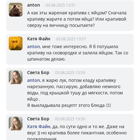
anton
03.08.2025 13:51
А как эты жареная крапива с яйцом? Сначала
крапиву жарите а потом яйца? Или крапивой
сверху на яичницу посыпаете?
Катя Файн
03.08.2025 13:57
anton
, мне тоже интересно. Я б потушила
крапиву на сковородке и залила яйцом. Так со
шпинатом делаю.
Света Бор
03.08.2025 13:59
anton
, я жарю лук, потом кладу крапивку
нарезанную, пассирую, добавляю немного
воды, под крышкой тушу до мягкости, потом
яйцо .
Я выкладывала рецепт этого блюда ☝🏼
Света Бор
03.08.2025 13:59
Катя Файн
, да, по сути одно и то же. Даже на
вкус )) но крапива более пикантная, особенно
поджаренная