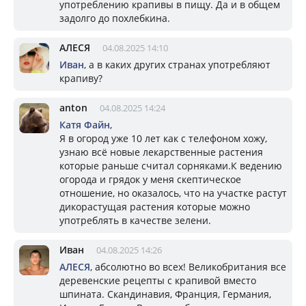
употреблению крапивы в пищу. Да и в общем
задолго до похлебкина.
АЛЕСЯ
04.08.2025 14:10
Иван
, а в каких других странах употребляют
крапиву?
anton
04.08.2025 14:24
Катя Файн
,
Я в огород уже 10 лет как с телефоном хожу,
узнаю всё новые лекарственные растения
которые раньше считал сорняками.К ведению
огорода и грядок у меня скептическое
отношение, но оказалось, что на участке растут
дикорастущая растения которые можно
употреблять в качестве зелени.
Иван
04.08.2025 14:26
АЛЕСЯ
, абсолютно во всех! Великобритания все
деревенские рецепты с крапивой вместо
шпината. Скандинавия, Франция, Германия,