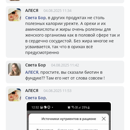
АЛЕСЯ
04.08.2025 11:34
Света Бор
, в других продуктах не столь
полезных калории урежте. А орехи и их
аминокислоты и жиры очень ролезны для
женского организма как в половой сфере так и
в сердечно сосудистой. Без жира многое не
усваивается, так что в орихах всё
предусмотренно
Света Бор
04.08.2025 11:42
АЛЕСЯ
, простите, вы сказали биотин в
фундуке?? Там его нет от слова совсем !
АЛЕСЯ
04.08.2025 11:53
Света Бор
,