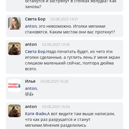
останутся и застрянут в стенках желудка? Как
занозы?
Света Бор
03.08.2025 14:31
anton
, это невозможно. Иголки мягкими
становятся. Каким местом они вас проткнут?
anton
03.08.2025 14:36
Света Бор
,Надо почитать будет, из чего эти
иголки сделанные, а гуглить лень.У меня экран
слишком маленький сейчас, полтора дюйма
всего.
Илья
03.08.2025 16:28
anton
,
🤣👍
anton
03.08.2025 16:54
Катя Файн
,А вот видите там выше написали,
что как раз разрушится и станут
мягкими.Мнения разделились