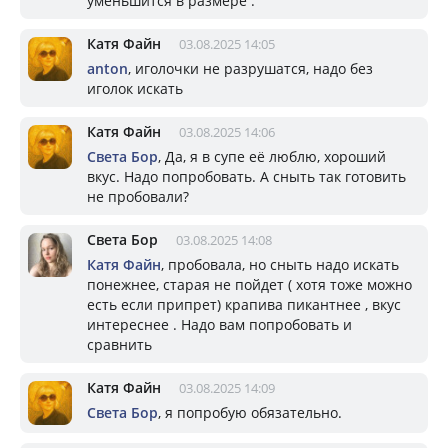
уменьшится в размере .
Катя Файн
03.08.2025 14:05
anton
, иголочки не разрушатся, надо без
иголок искать
Катя Файн
03.08.2025 14:06
Света Бор
, Да, я в супе её люблю, хороший
вкус. Надо попробовать. А сныть так готовить
не пробовали?
Света Бор
03.08.2025 14:08
Катя Файн
, пробовала, но сныть надо искать
понежнее, старая не пойдет ( хотя тоже можно
есть если припрет) крапива пикантнее , вкус
интереснее . Надо вам попробовать и
сравнить
Катя Файн
03.08.2025 14:09
Света Бор
, я попробую обязательно.