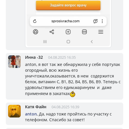
Инна -32
04.08.2025 16:35
anton, я вот так же обнаружила у себя портулак
огородный, всю жизнь его
уничтожали,оказывается, в нем содержится
белок, витамин С, В1, В2, В4, В5, В6, В9. Теперь с
удовольствием его едим,маринуем и даже
применяем в закатках
Катя Файн
04.08.2025 16:39
anton
, Да, надо тоже пройтись по участку с
телефоном. Спасибо за совет!