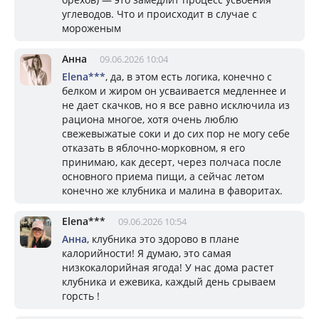
углеводов. Что и происходит в случае с
мороженым
Анна
09.06.2026 10:04
Elena***
, да, в этом есть логика, конечно с
белком и жиром он усваивается медленнее и
не дает скачков, но я все равно исключила из
рациона многое, хотя очень люблю
свежевыжатые соки и до сих пор не могу себе
отказать в яблочно-морковном, я его
принимаю, как десерт, через полчаса после
основного приема пищи, а сейчас летом
конечно же клубника и малина в фаворитах.
Elena***
09.06.2026 10:54
Анна
, клубника это здорово в плане
калорийности! Я думаю, это самая
низкокалорийная ягода! У нас дома растет
клубника и ежевика, каждый день срываем
горсть !