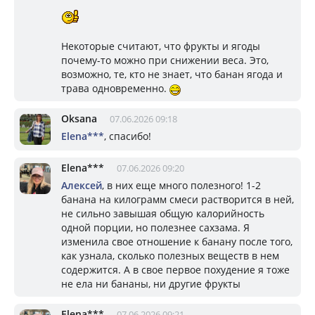
Некоторые считают, что фрукты и ягоды
почему-то можно при снижении веса. Это,
возможно, те, кто не знает, что банан ягода и
трава одновременно.
Oksana
07.06.2026 09:18
Elena***
, спасибо!
Elena***
07.06.2026 09:20
Алексей
, в них еще много полезного! 1-2
банана на килограмм смеси растворится в ней,
не сильно завышая общую калорийность
одной порции, но полезнее сахзама. Я
изменила свое отношение к банану после того,
как узнала, сколько полезных веществ в нем
содержится. А в свое первое похудение я тоже
не ела ни бананы, ни другие фрукты
Elena***
07.06.2026 09:21