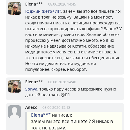
Elena***
08.06.2026 14:45
Юджин (кето+ИГ)
, зачем вы это все пишете ? Я
никак в толк не возьму. Зашли на мой пост,
сходу начали писать с позиции превосходства,
пытаетесь спровоцировать конфликт? Зачем? У
вас свое мнение, у меня свое. Знаний обо всех
процессах у меня достаточно много, но я их
никому не навязываю! Кстати, образование
медицинское у меня есть в отличие от вас. А
то, что делаете вы, называется обесценивание.
Но это не делает вас ни мудрее, ни
популярнее, скорее, наоборот.
Elena***
08.06.2026 14:46
Sonya
, только пару часов в морозилке нужно
дать ей постоять 😄☝🏼
Алекс
08.06.2026 15:18
Elena***
написал:
зачем вы это все пишете ? Я никак в
толк не возьму.