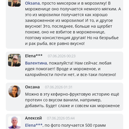
Oksana
, просто миксером и в морозилку! В
мороженице оно получается немного мягким. А
это из морозилки получается как хорошо
замороженное из морозилки! И то, и другое
вкусное! Это, последнее, больше на щербет
похоже, оно не взбитое в мороженнице,
поэтому консистенция другая! Но на безрыбье
и рак рыба, все равно вкусно!
Elena***
07.06.2026 00:23
Валентина
, пожалуйста! Нам сейчас любая
идея помогает! Вроде и мороженое, и
калорийности почти нет, и все-таки полезно!
Оксана
07.06.2026 01:31
Можно в эту кефирно-фруктовую историю ещё
протеин со вкусом ванили, например,
добавить. Будет слаже и совсем как мороженое
Алексей
07.06.2026 05:44
Elena***
, по фото получается 500 грамм