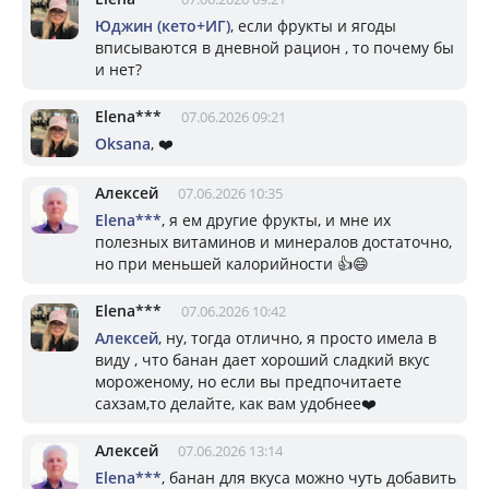
Юджин (кето+ИГ)
, если фрукты и ягоды
вписываются в дневной рацион , то почему бы
и нет?
Elena***
07.06.2026 09:21
Oksana
, ❤️
Алексей
07.06.2026 10:35
Elena***
, я ем другие фрукты, и мне их
полезных витаминов и минералов достаточно,
но при меньшей калорийности 👍😄
Elena***
07.06.2026 10:42
Алексей
, ну, тогда отлично, я просто имела в
виду , что банан дает хороший сладкий вкус
мороженому, но если вы предпочитаете
сахзам,то делайте, как вам удобнее❤️
Алексей
07.06.2026 13:14
Elena***
, банан для вкуса можно чуть добавить