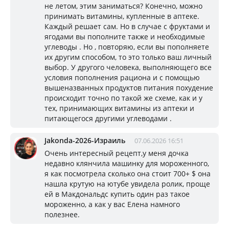
не летом, этим заниматься? Конечно, можно
принимать витамины, купленные в аптеке.
Каждый решает сам. Но в случае с фруктами и
ягодами вы пополните также и необходимые
углеводы . Но , повторяю, если вы пополняете
их другим способом, то это только ваш личный
выбор. У другого человека, выполняющего все
условия пополнения рациона и с помощью
вышеназванных продуктов питания похудение
происходит точно по такой же схеме, как и у
тех, принимающих витамины из аптеки и
питающегося другими углеводами .
Jakonda-2026-Израиль
07.06.2026 16:51
Очень интересный рецепт,у меня дочка
недавно клянчила машинку для мороженного,
я как посмотрела сколько она стоит 700+ $ она
нашла крутую на ютубе увидела ролик, проще
ей в Макдональдс купить один раз такое
мороженно, а как у вас Елена намного
полезнее.