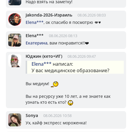
Надо взять на заметку!
Jakonda-2026-Израиль
08.06.2026 08:03
Elena***
, ок спасибо я посмотрю 💋♥️
Elena***
08.06.2026 08:13
Екатерина
, вам понравится!!❤️
Юджин (кето+ИГ)
08.06.2026 09:47
Elena***
написал:
У вас медицинское образование?
Вы медиум!
Вы на ресурсу уже 10 лет, а не знаете как
узнать кто есть кто?
Sonya
08.06.2026 10:58
Ух, кайф экспресс мороженка!