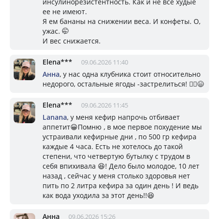
инсулинорезистентность. Как и не все худые
ее не имеют.
Я ем бананы на снижении веса. И конфеты. О,
ужас. 🤭
И вес снижается.
Elena***
09.06.2026 11:40
Анна
, у нас одна клубника стоит относительно
недорого, остальные ягоды -застрелиться! 🤦‍♀️😄
Elena***
09.06.2026 11:45
Lanana
, у меня кефир напрочь отбивает
аппетит😀Помню , в мое первое похудение мы
устраивали кефирные дни , по 500 гр кефира
каждые 4 часа. Есть не хотелось до такой
степени, что четвертую бутылку с трудом в
себя впихивала 😆! Дело было молодое, 10 лет
назад , сейчас у меня столько здоровья нет
пить по 2 литра кефира за один день ! И ведь
как вода уходила за этот день!!😆
Анна
09.06.2026 15:26