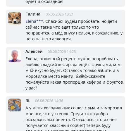
будет шоколадное!
Галина
06.06.2026 13:21
Elena***
, Спасибо! Будем пробовать, но дети
сейчас такие что едят только то что
понравится, а мёд внуку нельзя, к сожалению, у
него на него аллергия.
Алексей
06.06.2026 14:23
Елена, отличный рецепт, нужно попробовать,
люблю сладкий кефир, да ещё с фруктами, м-м-
м 😋 вкусно будет. Осталось только взбить и в
морозилке место найти. 👍😄🥳Скажите
пожалуйста какая пропорция кефира и фруктов
у вас?
Rt
06.06.2026 14:36
А у меня холодильник сошел с ума и заморозил
мне все, что у стенок. Среди этого добра
оказалась экспонента. Оказалось, что из нее
получается классный сорбет) теперь буду