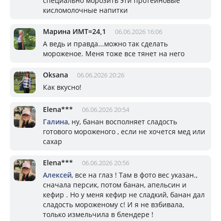
специально морозить эти протеиновые
кисломолочные напитки
Марина ИМТ=24,1
06.06.2026 16:06
А ведь и правда...можно так сделать
мороженое. Меня тоже все тянет на него
Oksana
06.06.2026 20:26
Как вкусно!
Elena***
06.06.2026 20:54
Галина
, ну, банан восполняет сладость
готового мороженого , если не хочется мед или
сахар
Elena***
06.06.2026 20:56
Алексей
, все на глаз ! Там в фото вес указан.,
сначала персик, потом банан, апельсин и
кефир . Но у меня кефир не сладкий, банан дал
сладость мороженому с! И я не взбивала,
только измельчила в блендере !