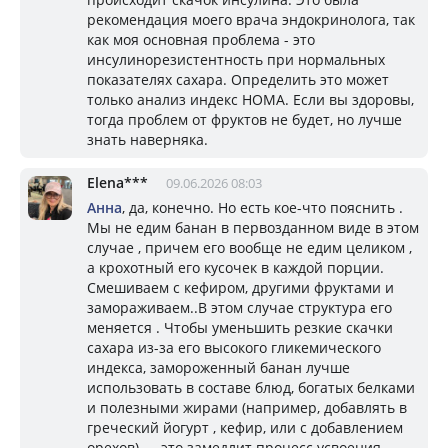
рекомендация моего врача эндокринолога, так
как моя основная проблема - это
инсулинорезистентность при нормальных
показателях сахара. Определить это может
только анализ индекс HOMA. Если вы здоровы,
тогда проблем от фруктов не будет, но лучше
знать наверняка.
Elena***
09.06.2026 08:03
Анна
, да, конечно. Но есть кое-что пояснить .
Мы не едим банан в первозданном виде в этом
случае , причем его вообще не едим целиком ,
а крохотный его кусочек в каждой порции.
Смешиваем с кефиром, другими фруктами и
замораживаем..В этом случае структура его
меняется . Чтобы уменьшить резкие скачки
сахара из-за его высокого гликемического
индекса, замороженный банан лучше
использовать в составе блюд, богатых белками
и полезными жирами (например, добавлять в
греческий йогурт , кефир, или с добавлением
орехов) — это замедлит процесс усвоения