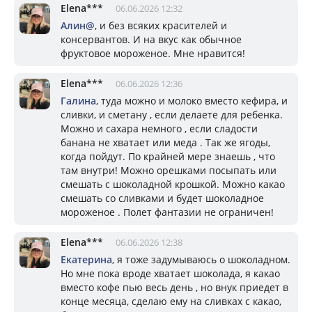
Elena***
06.06.2026 12:32
Алин@
, и без всяких красителей и
консервантов. И на вкус как обычное
фруктовое мороженое. Мне нравится!
Elena***
06.06.2026 12:36
Галина
, туда можно и молоко вместо кефира, и
сливки, и сметану , если делаете для ребенка.
Можно и сахара немного , если сладости
банана не хватает или меда . Так же ягоды,
когда пойдут. По крайней мере знаешь , что
там внутри! Можно орешками посыпать или
смешать с шоколадной крошкой. Можно какао
смешать со сливками и будет шоколадное
мороженое . Полет фантазии не ограничен!
Elena***
06.06.2026 12:38
Eкатерина
, я тоже задумываюсь о шоколадном.
Но мне пока вроде хватает шоколада, я какао
вместо кофе пью весь день , но внук приедет в
конце месяца, сделаю ему на сливках с какао,