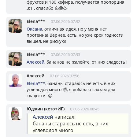
фруктов и 180 кефира, получается пропорция
3:1 , спасибо 👍😄🥳
Elena***
07.06.2026 07:32
Оксана
, отличная идея, но у меня нет
протеина! Вернее, есть, но уже срок годности
вышел, не рискую!
Elena***
07.06.2026 07:33
Алексей
, бананов не жалейте, от них сладость !
Алексей
07.06.2026 07:56
Elena***
, бананы стараюсь не есть, в них
углеводов много 🤣, я добавлю сахзам для
сладости. 😊
Юджин (кето+ИГ)
07.06.2026 08:45
Алексей
написал:
бананы стараюсь не есть, в них
углеводов много