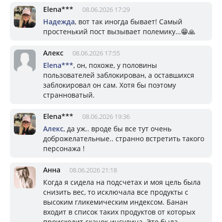
Elena***
08.06.2026 17:29
Надежда
, вот так иногда бывает! Самый
простенький пост вызывает полемику…😁🙏
Алекс
08.06.2026 17:55
Elena***
, он, похоже, у половины
пользователей заблокирован, а оставшихся
заблокировал он сам. Хотя бы поэтому
странноватый.
Elena***
08.06.2026 19:36
Алекс
, да уж.. вроде бы все тут очень
доброжелательные.. странно встретить такого
персонажа !
Анна
08.06.2026 21:18
Когда я сидела на подсчетах и моя цель была
снизить вес, то исключала все продукты с
высоким гликемическим индексом. Банан
входит в список таких продуктов от которых
происходит скачок инсулина. Это была