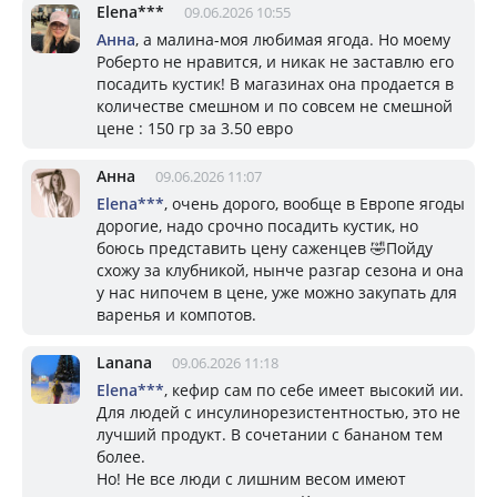
Elena***
09.06.2026 10:55
Анна
, а малина-моя любимая ягода. Но моему
Роберто не нравится, и никак не заставлю его
посадить кустик! В магазинах она продается в
количестве смешном и по совсем не смешной
цене : 150 гр за 3.50 евро
Анна
09.06.2026 11:07
Elena***
, очень дорого, вообще в Европе ягоды
дорогие, надо срочно посадить кустик, но
боюсь представить цену саженцев 🤣Пойду
схожу за клубникой, нынче разгар сезона и она
у нас нипочем в цене, уже можно закупать для
варенья и компотов.
Lanana
09.06.2026 11:18
Elena***
, кефир сам по себе имеет высокий ии.
Для людей с инсулинорезистентностью, это не
лучший продукт. В сочетании с бананом тем
более.
Но! Не все люди с лишним весом имеют