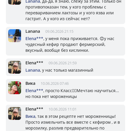
Lanana
, да-да, я знаю, слежу за этим. Только он
противопоказан тем, у кого проблемы с
перевариванием лактозы и у кого язва или
гастрит. А у кого из сейчас нет?
Lanana
09.06.2026 21:15
Elena***
, у меня пока приживается. 😊у нас
чудесный кефир продают фермерский,
вкусный, вообще без кислинки.
Elena***
09.06.2026 21:59
Lanana
, у нас только магазинный
Вика
10.06.2026 07:46
Elena***
, просто Класс👍🏼Мечтаю научиться...
но пока нет мороженицы
Elena***
10.06.2026 11:01
Вика
, так в этом рецепте нет мороженницы!
Просто измельчить все вместе с кефиром , и в
морозилку, разлив предварительно по