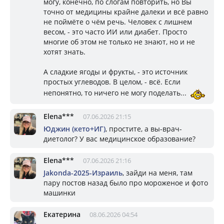
могу, конечно, по слогам повторить, но Вы
точно от медицины крайне далеки и всё равно
не поймёте о чём речь. Человек с лишнем
весом, - это часто ИИ или диабет. Просто
многие об этом не только не знают, но и не
хотят знать.
А сладкие ягоды и фрукты, - это источник
простых углеводов. В целом, - всё. Если
непонятно, то ничего не могу поделать...
Elena***
07.06.2026 21:15
Юджин (кето+ИГ)
, простите, а вы-врач-
диетолог? У вас медицинское образование?
Elena***
07.06.2026 21:16
Jakonda-2025-Израиль
, зайди на меня, там
пару постов назад было про мороженое и фото
машинки
Екатерина
08.06.2026 04:54