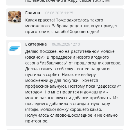
полезное, конечно в жару, самое то😉🌷🤗
Галина
06.06.2026 11:25
Какая красота! Тоже захотелось такого
мороженого. Забрала рецептик, внук приедет
приготовим, спасибо! Хорошего дня!
Eкатерина
06.06.2026 12:10
Делаю похожее, но на растительном молоке
(овсяном). В преддверии нового ягодного
сезона "избавляюсь" от прошлогодних заговок.
Делала сливу в соб.соку - вот ее на днях и
пустила в сорбет. Никак не выберу
мороженницу для покупки - хочется
профессиональную). Поэтому пока "дедовским"
методом. Но мне нравится и домашним -
можно разные вкусы и добавки пробовать. Из
последнего добавила в стандартную пару
(ягоды, молоко) ложку хорошего какао.
Получилось сливово-шоколадное и не сильно
приторное.