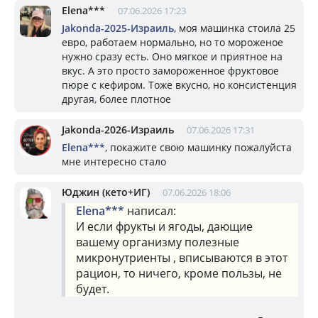
Elena***
07.06.2026 17:23
Jakonda-2025-Израиль
, моя машинка стоила 25
евро, работаем нормально, но то мороженое
нужно сразу есть. Оно мягкое и приятное на
вкус. А это просто замороженное фруктовое
пюре с кефиром. Тоже вкусно, но консистенция
другая, более плотное
Jakonda-2026-Израиль
07.06.2026 17:31
Elena***
, покажите свою машинку пожалуйста
мне интересно стало
Юджин (кето+ИГ)
07.06.2026 18:06
Elena***
написал:
И если фрукты и ягоды, дающие
вашему организму полезные
микронутриенты , вписываются в этот
рацион, то ничего, кроме пользы, не
будет.