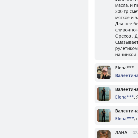
масла, и 
200 гр сме
мягкое и э
Для нее бе
сливочног
Орехов . Д
Смазывает
рулетиком
начинкой 
Elena***
Валентин
Валентин
Elena***
,
Валентин
Elena***
,
ЛАНА
02