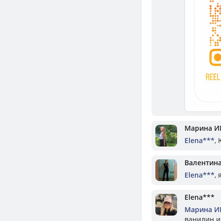
Марина И
Elena***
,
Валентин
Elena***
,
Elena***
Марина И
ванилин и