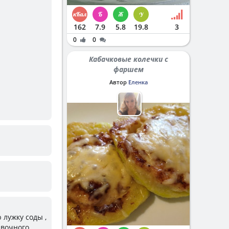
162
7.9
5.8
19.8
3
0
0
Кабачковые колечки с
фаршем
Автор
Еленка
 лужку соды ,
ивочного