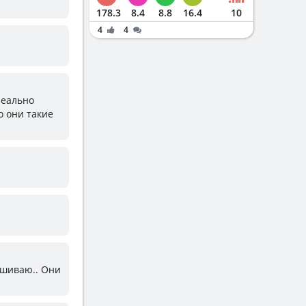
178.3
8.4
8.8
16.4
10
4
4
 реально
о они такие
ашиваю.. Они