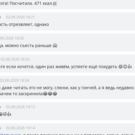
ота! Посчитала. 471 ккал.(((
а
02.06.2026 18:21
сть отрезвляет, однако
.06.2026 18:26
 да, можно съесть раньше 🤗
02.06.2026 18:29
те если хочется, один раз живём, успеете ещё похудеть 😄😊👍
02.06.2026 18:34
 я даже читать это не могу, слюни, как у гончей, а я ведь недавн
зачем то заскринила😂😂😂
а
02.06.2026 19:12
😁🤣👍
а
02.06.2026 19:14