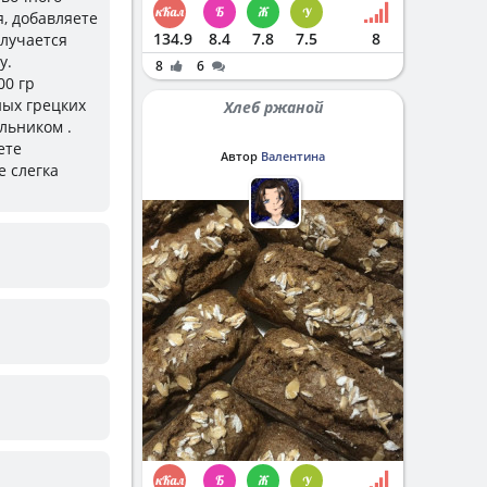
я, добавляете
134.9
8.4
7.8
7.5
8
олучается
у.
8
6
00 гр
ных грецких
Хлеб ржаной
ольником .
ете
Автор
Валентина
е слегка