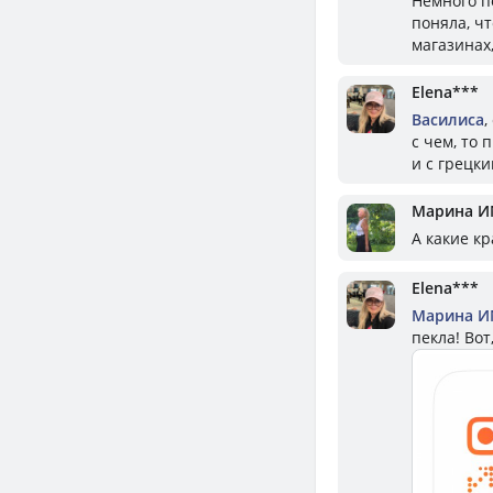
Немного п
поняла, ч
магазинах,
Elena***
Василиса
,
с чем, то 
и с грецки
Марина И
А какие кр
Elena***
Марина И
пекла! Вот