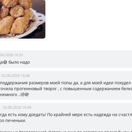
.06.2026 16:31
да😅 было надо
02.06.2026 16:48
я поддержания размеров моей попы да, а для моей идеи похудел 
точила протеиновый творог , с повышенным содержанием белко
немного ..🤣🫣
02.06.2026 16:49
огда есть кому доедать! По крайней мере есть надежда на счаст
ро печеньки.