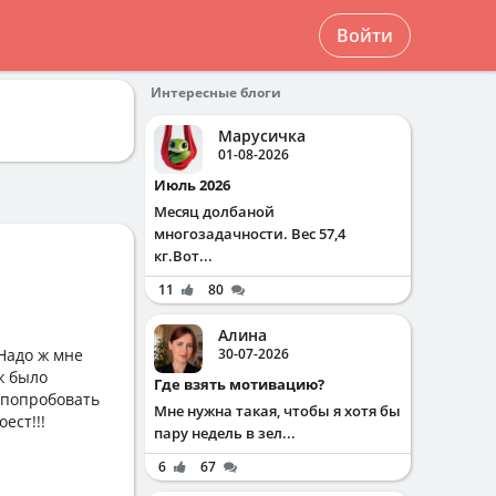
Войти
Интересные блоги
Марусичка
01-08-2026
Июль 2026
Месяц долбаной
многозадачности. Вес 57,4
кг.Вот...
11
80
Алина
 Надо ж мне
30-07-2026
ж было
Где взять мотивацию?
м попробовать
Мне нужна такая, чтобы я хотя бы
ест!!!
пару недель в зел...
6
67