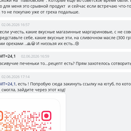
охожи на "павловские". Которые еще во советское время были. 
то для меня это срывной продукт и сейчас если встречаю что-т
 то не покупаю уже от греха подальше.
02.06.2026 16:57
 если учесть, какие вкусные магазинные маргариновые, с не со
представьте себе, какие вкусные эти, на сливочном масле (300 гр🤦‍
ми орехами ..🙏😭 И низзьзя их есть..😢
МТ=24,1
02.06.2026 16:59
асивучие печеньки то...рецепт есть? Прям захотелось сотворит
02.06.2026 17:14
МТ=24,1
, есть ! Попробую сюда закинуть ссылку на ютуб, по кото
, смогла, зайдите через этот код!