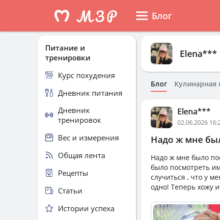
Блог
Питание и
Elena***
тренировки
Курс похудения
Блог
Кулинарная 
Дневник питания
Дневник
Elena***
тренировок
02.06.2026 16:
Вес и измерения
Надо ж мне был
Общая лента
Надо ж мне было по
было посмотреть им
Рецепты
случиться , что у м
одно! Теперь хожу и
Статьи
Истории успеха