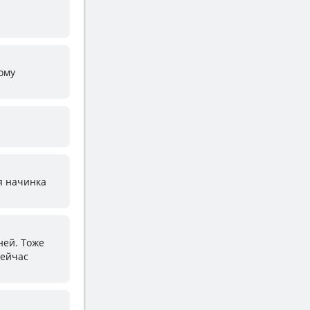
гому
ая начинка
ней. Тоже
Сейчас