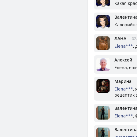
Какая крас
Валентин
Калорийно
ЛАНА
02
Elena***
,
Алексей
Елена, ешь
Марина
Elena***
,
рецептик 
Валентин
Elena***
, 
Валентин