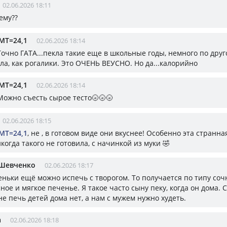
02.06.2026 18:11
ему??
МТ=24,1
02.06.2026 18:14
 Точно ГАТА...пекла такие еще в школьные годы, немного по дру
ла, как рогалики. Это ОЧЕНЬ ВЕУСНО. Но да...калорийно
МТ=24,1
02.06.2026 18:14
 Можно съесть сырое тесто🌝🌝🌝
02.06.2026 18:15
МТ=24,1
, не , в готовом виде они вкуснее! Особенно эта странн
когда такого не готовила, с начинкой из муки 🤣
 Шевченко
02.06.2026 18:17
еньки ещё можно испечь с творогом. То получается по типу соч
ное и мягкое печенье. Я такое часто сыну пеку, когда он дома. 
е печь детей дома нет, а нам с мужем нужно худеть.
а
02.06.2026 18:18