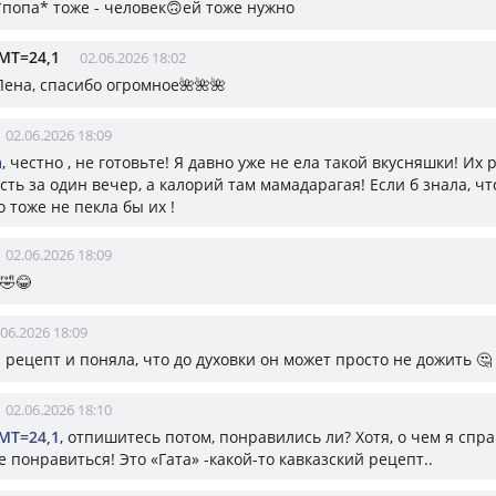
 *попа* тоже - человек🙃ей тоже нужно
МТ=24,1
02.06.2026 18:02
 Лена, спасибо огромное🌺🌺🌺
02.06.2026 18:09
а
, честно , не готовьте! Я давно уже не ела такой вкусняшки! Их
ть за один вечер, а калорий там мамадарагая! Если б знала, чт
о тоже не пекла бы их !
02.06.2026 18:09
🤣😂
.06.2026 18:09
рецепт и поняла, что до духовки он может просто не дожить 🤔
02.06.2026 18:10
МТ=24,1
, отпишитесь потом, понравились ли? Хотя, о чем я спр
е понравиться! Это «Гата» -какой-то кавказский рецепт..