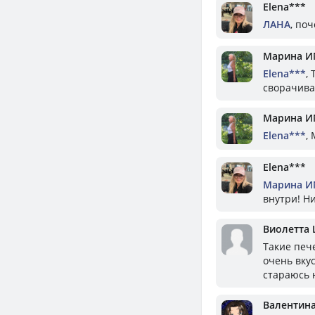
Elena***
ЛАНА
, поч
Марина И
Elena***
,
сворачива
Марина И
Elena***
,
Elena***
Марина И
внутри! Ни
Виолетта
Такие печ
очень вкус
стараюсь н
Валентин