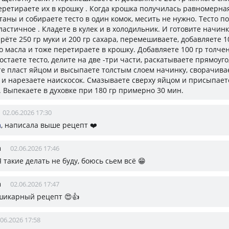
перетираете их в крошку . Когда крошка получилась равномерна
таны и собираете тесто в один комок, месить не нужно. Тесто п
ластичное . Кладете в кулек и в холодильник. И готовите начинк
рёте 250 гр муки и 200 гр сахара, перемешиваете, добавляете 1
о масла и тоже перетираете в крошку. Добавляете 100 гр толче
остаете тесто, делите на две -три части, раскатываете прямоуг
е пласт яйцом и высыпаете толстым слоем начинку, сворачива
 и нарезаете наискосок. Смазываете сверху яйцом и присыпает
. Выпекаете в духовке при 180 гр примерно 30 мин.
02.06.2026 17:30
а
, написала выше рецепт ❤️
а
02.06.2026 17:46
 Я такие делать не буду, боюсь сьем всё 😁
а
02.06.2026 17:47
 шикарный рецепт 😍👍
.06.2026 17:58