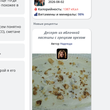
Еще тогда
2026-08-02
о похожее в
Калорийность:
1387 кКал
Витамины и минералы:
98%
Новые рецепты
всем понятно
♀️), сметане
Десерт из яблочной
пастилы с грецким орехом
Автор
Надежда
ь
рой я его