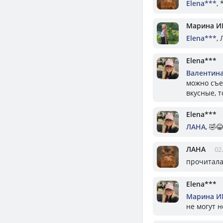
Elena***
,
Марина И
Elena***
,
Elena***
Валентин
можно съес
вкусные, т
Elena***
ЛАНА
, 🤣
ЛАНА
02
прочитала 
Elena***
Марина И
не могут н