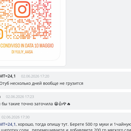
МТ=24,1
02.06.2026 17:20
 Ютуб несколько дней вообще не грузится
а
02.06.2026 17:23
 я бы такие точно заточила 😁👍🌹🔥
02.06.2026 17:30
МТ=24,1
, хорошо, тогда опишу тут. Берете 500 гр муки и 1чайную
 щепотку соли , перемешиваете и добавляете 200 гр мягкого сл