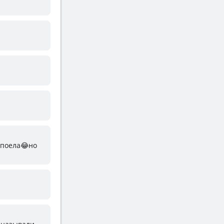
о поела😂но