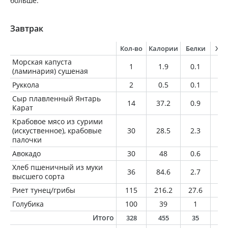
больше.
Завтрак
Кол-во
Калории
Белки
Жи
Морская капуста
1
1.9
0.1
0
(ламинария) сушеная
Руккола
2
0.5
0.1
0
Сыр плавленный Янтарь
14
37.2
0.9
3.
Карат
Крабовое мясо из сурими
(искуственное), крабовые
30
28.5
2.3
0.
палочки
Авокадо
30
48
0.6
4.
Хлеб пшеничный из муки
36
84.6
2.7
0.
высшего сорта
Риет тунец/грибы
115
216.2
27.6
9.
Голубика
100
39
1
0.
Итого
328
455
35
1