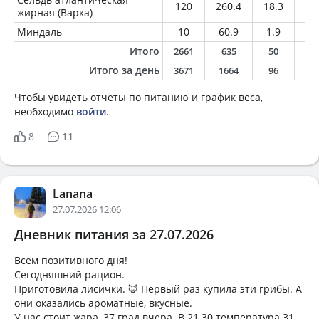
120
260.4
18.3
20
жирная (Варка)
Миндаль
10
60.9
1.9
5.
Итого
2661
635
50
3
Итого за день
3671
1664
96
7
Чтобы увидеть отчеты по питанию и график веса,
необходимо
войти
.
8
11
Lanana
27.07.2026 12:06
Дневник питания за 27.07.2026
Всем позитивного дня!
Сегодняшний рацион.
Приготовила лисички. 🦊 Первый раз купила эти грибы. А
они оказались ароматные, вкусные.
У нас стоит жара, 37 град вчера. В 21.30 температура 31