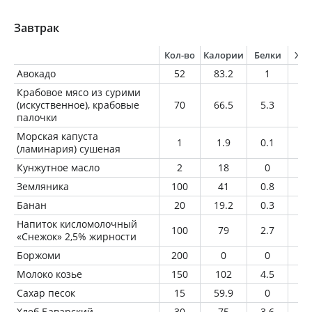
Завтрак
Кол-во
Калории
Белки
Жи
Авокадо
52
83.2
1
7.
Крабовое мясо из сурими
(искуственное), крабовые
70
66.5
5.3
0.
палочки
Морская капуста
1
1.9
0.1
0
(ламинария) сушеная
Кунжутное масло
2
18
0
2
Земляника
100
41
0.8
0.
Банан
20
19.2
0.3
0.
Напиток кисломолочный
100
79
2.7
2.
«Снежок» 2,5% жирности
Боржоми
200
0
0
0
Молоко козье
150
102
4.5
6.
Сахар песок
15
59.9
0
0
Хлеб Баварский
30
75
3.6
4.