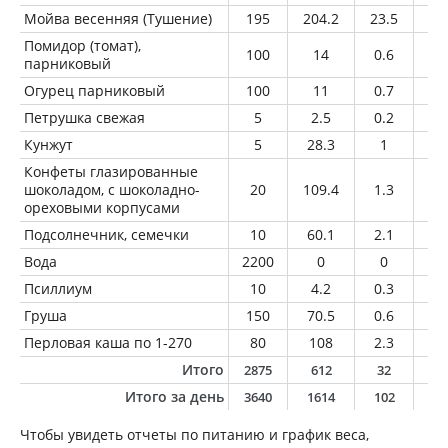
Мойва весенняя (Тушение)
195
204.2
23.5
12
Помидор (томат),
100
14
0.6
0
парниковый
Огурец парниковый
100
11
0.7
0.
Петрушка свежая
5
2.5
0.2
0
Кунжут
5
28.3
1
2.
Конфеты глазированные
шоколадом, с шоколадно-
20
109.4
1.3
6.
ореховыми корпусами
Подсолнечник, семечки
10
60.1
2.1
5.
Вода
2200
0
0
0
Псиллиум
10
4.2
0.3
0
Груша
150
70.5
0.6
0.
Перловая каша по 1-270
80
108
2.3
2.
Итого
2875
612
32
3
Итого за день
3640
1614
102
7
Чтобы увидеть отчеты по питанию и график веса,