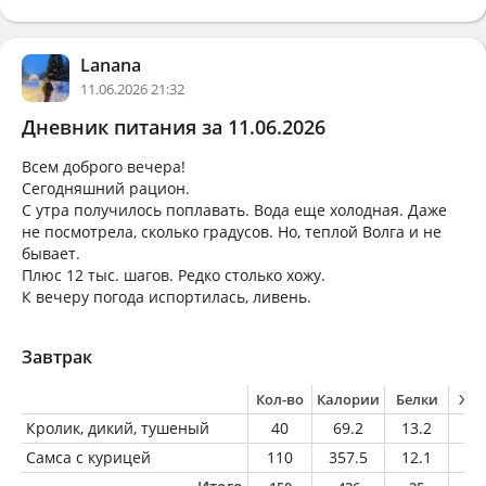
Lanana
11.06.2026 21:32
Дневник питания за 11.06.2026
Всем доброго вечера!
Сегодняшний рацион.
С утра получилось поплавать. Вода еще холодная. Даже
не посмотрела, сколько градусов. Но, теплой Волга и не
бывает.
Плюс 12 тыс. шагов. Редко столько хожу.
К вечеру погода испортилась, ливень.
Завтрак
Кол-во
Калории
Белки
Жи
Кролик, дикий, тушеный
40
69.2
13.2
1.
Самса с курицей
110
357.5
12.1
26