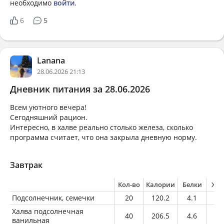
необходимо
войти
.
6
5
Lanana
28.06.2026 21:13
Дневник питания за 28.06.2026
Всем уютного вечера!
Сегодняшний рацион.
Интересно, в халве реально столько железа, сколько
программа считает, что она закрыла дневную норму.
Завтрак
Кол-во
Калории
Белки
Жи
Подсолнечник, семечки
20
120.2
4.1
10
Халва подсолнечная
40
206.5
4.6
11
ванильная