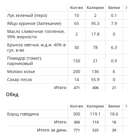
Кол-во
Калории
Белки
Жи
Лук зеленый (перо)
10
2
0.1
0
Яйцо куриное (Запекание)
65
95.3
7.9
6.
Масло сливочное топленое,
2
17.8
0
2
99% жирности
Брынза овечья, м.д.ж. 40% в
30
78
6.3
5.
сух. в-ве
Помидор (томат),
150
21
0.9
0
парниковый
Молоко козье
200
136
6
8.
Сахар песок
14
55.9
0
0
Итого
471
406
21
2
Обед
Кол-во
Калории
Белки
Жи
Борщ говядина
300
119.1
18.6
2.
Итого
300
119
18
2
Итого за день
771
525
39
2