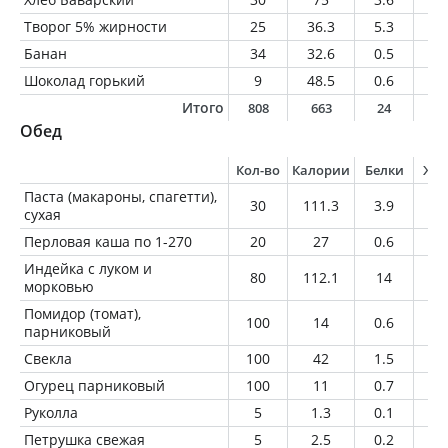
Творог 5% жирности
25
36.3
5.3
1.
Банан
34
32.6
0.5
0.
Шоколад горький
9
48.5
0.6
3.
Итого
808
663
24
2
Обед
Кол-во
Калории
Белки
Жи
Паста (макароны, спагетти),
30
111.3
3.9
0.
сухая
Перловая каша по 1-270
20
27
0.6
0.
Индейка с луком и
80
112.1
14
5.
морковью
Помидор (томат),
100
14
0.6
0
парниковый
Свекла
100
42
1.5
0.
Огурец парниковый
100
11
0.7
0.
Руколла
5
1.3
0.1
0
Петрушка свежая
5
2.5
0.2
0