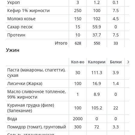
Укроп
3
1.2
0.1
0
Кефир 1% жирности
250
100
7.5
2.
Молоко козье
150
102
4.5
6.
Сахар песок
15
59.9
0
0
Протеин
10
37.7
7.5
0.
Итого
628
550
33
2
Ужин
Кол-во
Калории
Белки
Жи
Паста (макароны, спагетти),
30
111.3
3.9
0.
сухая
Лисички (Жарка)
100
16.9
1.4
1
Масло сливочное топленое,
1
8.9
0
1
99% жирности
Куриная грудка (филе)
100
105.2
22
1.
(Запекание)
Вода
2000
0
0
0
Помидор (томат), грунтовый
300
72
3.3
0.
Сельдь атлантическая