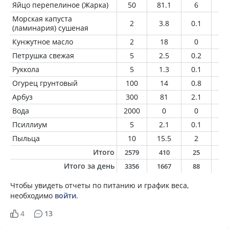
Яйцо перепелиное (Жарка)
50
81.1
6
6.
Морская капуста
2
3.8
0.1
0
(ламинария) сушеная
Кунжутное масло
2
18
0
2
Петрушка свежая
5
2.5
0.2
0
Руккола
5
1.3
0.1
0
Огурец грунтовый
100
14
0.8
0.
Арбуз
300
81
2.1
0.
Вода
2000
0
0
0
Псиллиум
5
2.1
0.1
0
Пыльца
10
15.5
2
0.
Итого
2579
410
25
2
Итого за день
3356
1667
88
6
Чтобы увидеть отчеты по питанию и график веса,
необходимо
войти
.
4
13