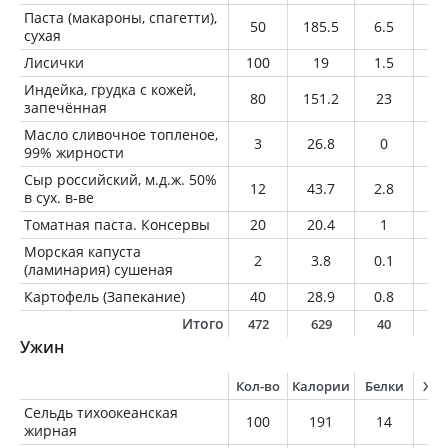
Паста (макароны, спагетти),
50
185.5
6.5
0.
сухая
Лисички
100
19
1.5
1.
Индейка, грудка с кожей,
80
151.2
23
5.
запечённая
Масло сливочное топленое,
3
26.8
0
3
99% жирности
Сыр российский, м.д.ж. 50%
12
43.7
2.8
3.
в сух. в-ве
Томатная паста. Консервы
20
20.4
1
0.
Морская капуста
2
3.8
0.1
0
(ламинария) сушеная
Картофель (Запекание)
40
28.9
0.8
0.
Итого
472
629
40
1
Ужин
Кол-во
Калории
Белки
Жи
Сельдь тихоокеанская
100
191
14
1
жирная