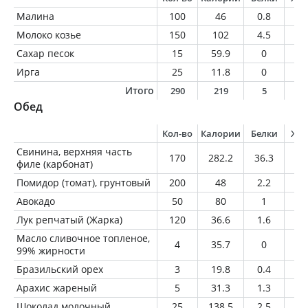
Малина
100
46
0.8
0.
Молоко козье
150
102
4.5
6.
Сахар песок
15
59.9
0
0
Ирга
25
11.8
0
0
Итого
290
219
5
6
Обед
Кол-во
Калории
Белки
Жи
Свинина, верхняя часть
170
282.2
36.3
14
филе (карбонат)
Помидор (томат), грунтовый
200
48
2.2
0.
Авокадо
50
80
1
7.
Лук репчатый (Жарка)
120
36.6
1.6
0.
Масло сливочное топленое,
4
35.7
0
4
99% жирности
Бразильский орех
3
19.8
0.4
2
Арахис жареный
5
31.3
1.3
2.
Шоколад молочный
25
138.5
2.5
8.