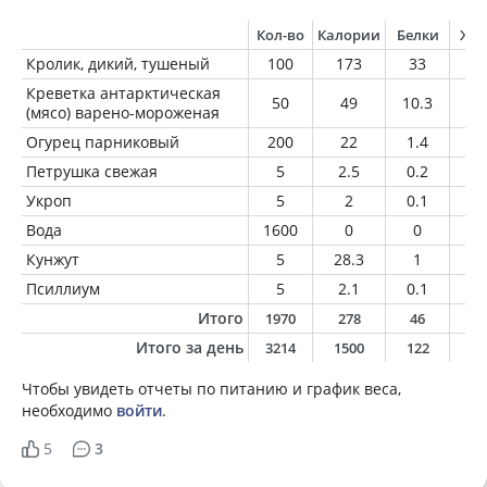
Кол-во
Калории
Белки
Жи
Кролик, дикий, тушеный
100
173
33
3.
Креветка антарктическая
50
49
10.3
0.
(мясо) варено-мороженая
Огурец парниковый
200
22
1.4
0.
Петрушка свежая
5
2.5
0.2
0
Укроп
5
2
0.1
0
Вода
1600
0
0
0
Кунжут
5
28.3
1
2.
Псиллиум
5
2.1
0.1
0
Итого
1970
278
46
7
Итого за день
3214
1500
122
5
Чтобы увидеть отчеты по питанию и график веса,
необходимо
войти
.
5
3