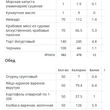
Морская капуста
1
1.9
0.1
0
(ламинария) сушеная
Кунжутное масло
1
9
0
1
Авокадо
70
112
1.4
10
Крабовое мясо из сурими
(искуственное), крабовые
70
66.5
5.3
0.
палочки
Торт йогуртовый
140
245
4.8
4.
Черника
100
44
1.1
0.
Итого
382
478
12
1
Обед
Кол-во
Калории
Белки
Жи
Огурец грунтовый
50
7
0.4
0.
Яйцо куриное вареное
50
79.4
6.4
5.
вкрутую
Картофель отварной по 1-
50
37.5
1
0.
206
Колбаса вареная, молочная
50
126
5.9
11