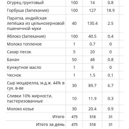
Огурец грунтовый
100
14
0.8
0.
Горбуша (Запекание)
100
127
18.9
5.
Паратха, индийская
лепёшка из цельнозерновой
40
130.4
2.5
5.
пшеничной муки
Яблоко (Запекание)
100
40.5
0.4
0.
Молоко топленое
1
0.7
0
0
Сахар песок
5
20
0
0
Банан
50
48
0.8
0.
Кунжутное масло
1
9
0
1
Чеснок
1
1.5
0.1
0
Сыр моцарелла, м.д.ж. 44% в
30
89.7
6.7
6.
сух. в-ве
Сливки 10% жирности,
10
11.9
0.3
1
пастеризованные
Молоко козье
30
20.4
0.9
1.
Итого
475
518
31
2
Итого за день
475
518
31
2