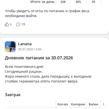
Итого за день
328
455
35
1
Чтобы увидеть отчеты по питанию и график веса,
необходимо
войти
.
6
19
Lanana
30.07.2026 13:06
Дневник питания за 30.07.2026
Всем позитивного дня!
Сегодняшний рацион.
Жара немного спала, дала передышку, к выходным
столбик термометра опять поползет вверх.
Завтрак
Кол-во
Калории
Белки
Жи