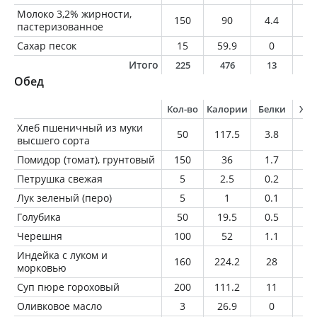
Молоко 3,2% жирности,
150
90
4.4
4.
пастеризованное
Сахар песок
15
59.9
0
0
Итого
225
476
13
2
Обед
Кол-во
Калории
Белки
Жи
Хлеб пшеничный из муки
50
117.5
3.8
0.
высшего сорта
Помидор (томат), грунтовый
150
36
1.7
0.
Петрушка свежая
5
2.5
0.2
0
Лук зеленый (перо)
5
1
0.1
0
Голубика
50
19.5
0.5
0.
Черешня
100
52
1.1
0.
Индейка с луком и
160
224.2
28
10
морковью
Суп пюре гороховый
200
111.2
11
2.
Оливковое масло
3
26.9
0
3