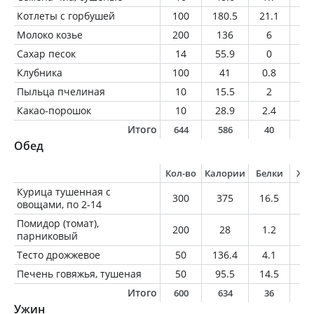
Котлеты с горбушей
100
180.5
21.1
10
Молоко козье
200
136
6
8.
Сахар песок
14
55.9
0
0
Клубника
100
41
0.8
0.
Пыльца пчелиная
10
15.5
2
0.
Какао-порошок
10
28.9
2.4
1.
Итого
644
586
40
2
Обед
Кол-во
Калории
Белки
Жи
Курица тушенная с
300
375
16.5
21
овощами, по 2-14
Помидор (томат),
200
28
1.2
0
парниковый
Тесто дрожжевое
50
136.4
4.1
2
Печень говяжья, тушеная
50
95.5
14.5
2.
Итого
600
634
36
2
Ужин