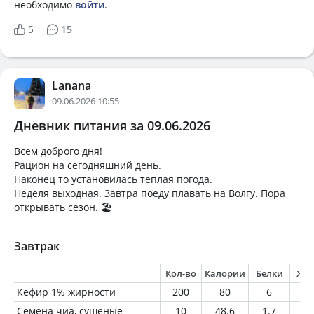
необходимо
войти
.
5
15
Lanana
09.06.2026 10:55
Дневник питания за 09.06.2026
Всем доброго дня!
Рацион на сегодняшний день.
Наконец то установилась теплая погода.
Неделя выходная. Завтра поеду плавать на Волгу. Пора
открывать сезон. 🏖️
Завтрак
Кол-во
Калории
Белки
Жи
Кефир 1% жирности
200
80
6
2
Семена чиа, сушеные
10
48.6
1.7
3.