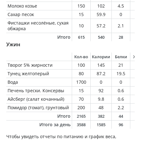
Молоко козье
150
102
4.5
6.
Сахар песок
15
59.9
0
0
Фисташки несолёные, сухая
10
57.2
2.1
4.
обжарка
Итого
615
540
28
1
Ужин
Кол-во
Калории
Белки
Жи
Творог 5% жирности
100
145
21
5
Тунец желтоперый
80
87.2
19.5
0.
Вода
1700
0
0
0
Печень трески. Консервы
15
92
0.6
9.
Айсберг (салат кочанный)
70
9.8
0.6
0.
Помидор (томат), грунтовый
200
48
2.2
0.
Итого
2165
382
44
1
Итого за день
3588
1585
96
6
Чтобы увидеть отчеты по питанию и график веса,