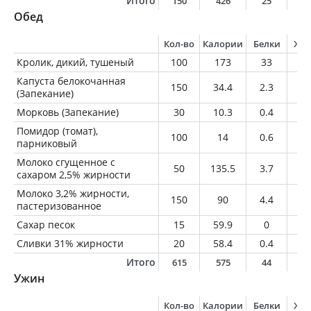
Итого
150
426
25
2
Обед
Кол-во
Калории
Белки
Жи
Кролик, дикий, тушеный
100
173
33
3.
Капуста белокочанная
150
34.4
2.3
0.
(Запекание)
Морковь (Запекание)
30
10.3
0.4
0
Помидор (томат),
100
14
0.6
0
парниковый
Молоко сгущенное с
50
135.5
3.7
1.
сахаром 2,5% жирности
Молоко 3,2% жирности,
150
90
4.4
4.
пастеризованное
Сахар песок
15
59.9
0
0
Сливки 31% жирности
20
58.4
0.4
6.
Итого
615
575
44
1
Ужин
Кол-во
Калории
Белки
Жи