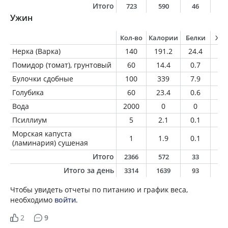
Итого
723
590
46
1
Ужин
Кол-во
Калории
Белки
Жи
Нерка (Варка)
140
191.2
24.4
10
Помидор (томат), грунтовый
60
14.4
0.7
0.
Булочки сдобные
100
339
7.9
9.
Голубика
60
23.4
0.6
0.
Вода
2000
0
0
0
Псиллиум
5
2.1
0.1
0
Морская капуста
1
1.9
0.1
0
(ламинария) сушеная
Итого
2366
572
33
2
Итого за день
3314
1639
93
6
Чтобы увидеть отчеты по питанию и график веса,
необходимо
войти
.
2
9