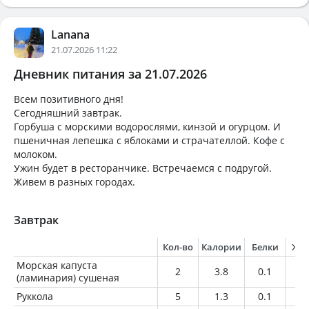
Lanana
21.07.2026 11:22
Дневник питания за 21.07.2026
Всем позитивного дня!
Сегодняшний завтрак.
Горбуша с морскими водорослями, кинзой и огурцом. И
пшеничная лепешка с яблоками и страчателлой. Кофе с
молоком.
Ужин будет в ресторанчике. Встречаемся с подругой.
Живем в разных городах.
Завтрак
Кол-во
Калории
Белки
Жи
Морская капуста
2
3.8
0.1
0
(ламинария) сушеная
Руккола
5
1.3
0.1
0