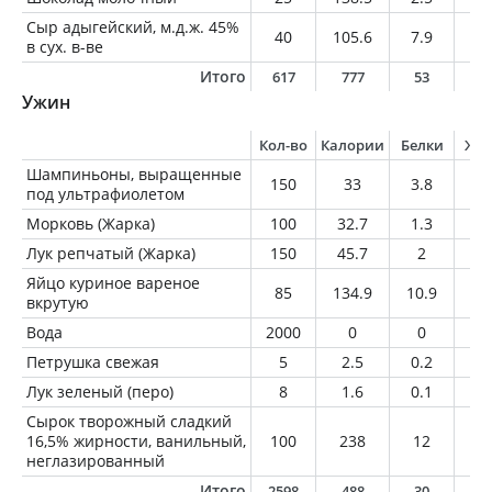
Сыр адыгейский, м.д.ж. 45%
40
105.6
7.9
7.
в сух. в-ве
Итого
617
777
53
4
Ужин
Кол-во
Калории
Белки
Жи
Шампиньоны, выращенные
150
33
3.8
0.
под ультрафиолетом
Морковь (Жарка)
100
32.7
1.3
0.
Лук репчатый (Жарка)
150
45.7
2
0.
Яйцо куриное вареное
85
134.9
10.9
9.
вкрутую
Вода
2000
0
0
0
Петрушка свежая
5
2.5
0.2
0
Лук зеленый (перо)
8
1.6
0.1
0
Сырок творожный сладкий
16,5% жирности, ванильный,
100
238
12
16
неглазированный
Итого
2598
488
30
2