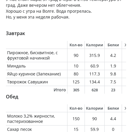
град. Даже вечером нет облегчения.
Хорошо с утра на Волге. Вода прогрелась.
Но, у меня эта неделя рабочая.
Завтрак
Кол-во
Калории
Белки
Жи
Пирожное, бисквитное, с
90
315.9
4.2
8.
фруктовой начинкой
Миндаль
10
60.9
1.9
5.
Яйцо куриное (Запекание)
80
117.3
9.8
8.
Творожок Савушкин
125
134.4
7.5
4.
Итого
305
628
23
2
Обед
Кол-во
Калории
Белки
Жи
Молоко 3,2% жирности,
150
90
4.4
4.
пастеризованное
Сахар песок
15
59.9
0
0