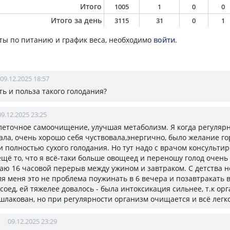
Итого
1005
1
0
0
Итого за день
3115
31
0
1
ты по питанию и график веса, необходимо
войти
.
09.12.2025 18:57
ть и польза такого голодания?
09.12.2025 23:25
клеточное самоочищение, улучшая метаболизм. Я когда регуляр
ала, очень хорошо себя чуствовала,энергично, было желание го
и полностью сухого голодания. Но тут надо с врачом консульти
щё то, что я всё-таки больше овощеед и переношу голод очень л
аю 16 часовой перерыв между ужином и завтраком. С детства н
ля меня это не проблема поужинать в 6 вечера и позавтракать в
оед, ей тяжелее довалось - была интоксикация сильнее, т.к ор
шлакован, но при регулярности организм очищается и всё легк
09.12.2025 23:29