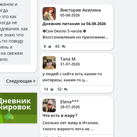
ужином и
Виктория Акилина
огда
05-08-2026
 это как
когда не
Дневник питания за 04.08.2026
едования, как
❄️Сон Около 5 часов ❄️
не знаю что
Восстановление из приложени...
А по поводу
8
65
рянь и
 на свежем
Тала М
ело.
31-07-2026
у людей с сайта есть какие-то
интересы, какие-то ц...
Следующая
14
52
Дневник
Elena***
нировок
28-07-2026
Что есть в жару ?
Сколько лет живу в Италии,
такого жаркого лета не ...