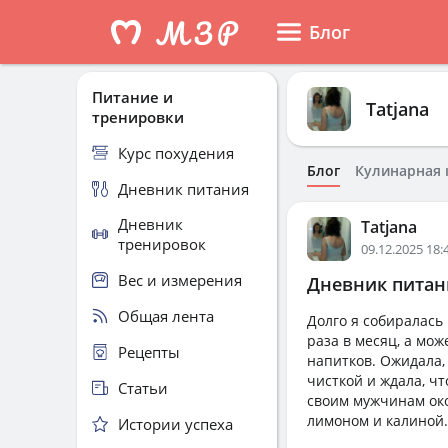
Блог
Питание и
Tatjana
тренировки
Курс похудения
Блог
Кулинарная 
Дневник питания
Дневник
Tatjana
тренировок
09.12.2025 18:
Вес и измерения
Дневник питани
Общая лента
Долго я собиралась 
раза в месяц, а мо
Рецепты
напитков. Ожидала, 
чисткой и ждала, чт
Статьи
своим мужчинам окор
лимоном и калиной.
Истории успеха