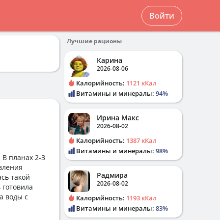
Войти
Лучшие рационы
Карина
2026-08-06
Калорийность:
1121 кКал
Витамины и минералы:
94%
Ирина Макс
2026-08-02
Калорийность:
1387 кКал
Витамины и минералы:
98%
 В планах 2-3
овления
Радмира
ась такой
2026-08-02
ь готовила
а воды с
Калорийность:
1193 кКал
Витамины и минералы:
83%