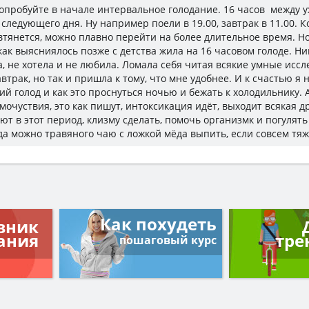
попробуйте в начале интервальное голодание. 16 часов между 
следующего дня. Ну например поели в 19.00, завтрак в 11.00. К
втянется, можно плавно перейти на более длительное время. Но
как выясниялось позже с детства жила на 16 часовом голоде. Ни
, не хотела и не любила. Ломала себя читая всякие умные иссл
втрак, но так и пришла к тому, что мне удобнее. И к счастью я 
ий голод и как это проснуться ночью и бежать к холодильнику. 
мочуствия, это как пишут, интоксикация идёт, выходит всякая д
ют в этот период, клизму сделать, помочь организмк и погулять
 да можно травяного чаю с ложкой мёда выпить, если совсем тяж
Как похудеть
вник
ания
тре
пошаговый курс