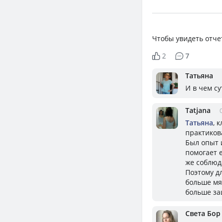
Чтобы увидеть отче
2
7
Татьяна
И в чем су
Tatjana
Татьяна
, 
практиков
Был опыт 
помогает е
же соблюд
Поэтому д
больше мяс
больше за
Света Бор