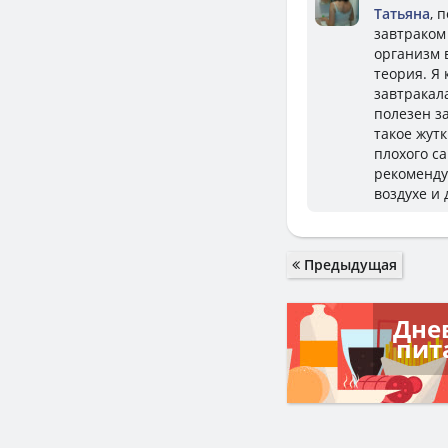
Татьяна
, 
завтраком 
организм 
теория. Я 
завтракала
полезен за
такое жутк
плохого са
рекоменду
воздухе и
Предыдущая
Дне
пит