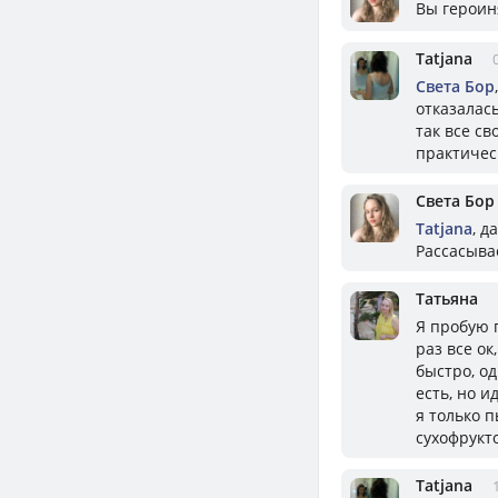
Вы героиня
Tatjana
Света Бор
отказалась
так все с
практичес
Света Бор
Tatjana
, д
Рассасыва
Татьяна
Я пробую п
раз все ок
быстро, од
есть, но и
я только 
сухофрукт
Tatjana