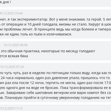
 дня !
09.12.2025 23:44
,нет, я так экспериментатор. Вот у меня знакомая, та герой. 5 ле
 от операции и 10 дней голодала, миомы не стало. Хирург в шо
вои проблемы лечит. В принципе ведь мы когда болеем и тмпера
ки не едим, толь ко пьём и излечиваемся.
10.12.2025 00:06
а это обычная практика, некоторые по месяцу голодают
ется всякая бяка
10.12.2025 01:24
о чуть чуть, раз в неделю по пятницам только воду, когда как 
, 24 часа нормально, один раз давление упало, пришлось что то
ин раз ела после 12 ночи, терпеть не могла, один раз после 17:
дею одного дня на воде не бросаю. Пока трансформировала ее в
пью. Завариваю себе шиповник вечером или варю компот без са
ов. Планирую прийти в суточному уверенному голоданию на те
10.12.2025 11:12