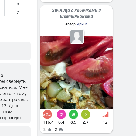
0
Яичница с кабачками и
7
шампиньонами
Автор
Ирина
но
ры свернуть.
роваться. Мне
егко, к тому
е завтракала.
 12. Дочь
ганизм
о проходит.
116.4
6.4
8.9
2.7
12
2
2