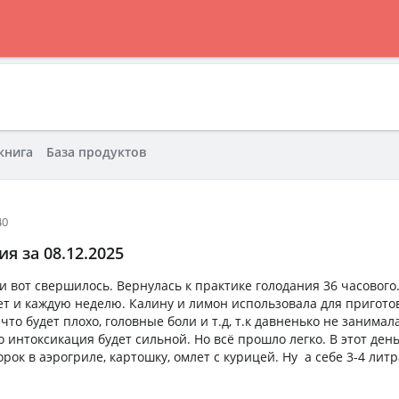
книга
База продуктов
40
я за 08.12.2025
и вот свершилось. Вернулась к практике голодания 36 часового.
жет и каждую неделю. Калину и лимон использовала для пригот
что будет плохо, головные боли и т.д, т.к давненько не занимал
о интоксикация будет сильной. Но всё прошло легко. В этот ден
ок в аэрогриле, картошку, омлет с курицей. Ну а себе 3-4 литр