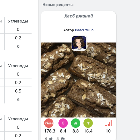
Новые рецепты
Хлеб ржаной
ы
Углеводы
0
Автор
Валентина
0.2
0
ы
Углеводы
0
0.2
6.5
6
ы
Углеводы
0
178.3
8.4
8.8
16.4
10
0.2
4
4