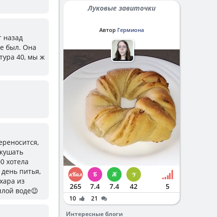
Луковые завиточки
Автор
Гермиона
т назад
ке был. Она
тура 40, мы ж
переносится,
 кушать
00 хотела
 день питья,
хара из
265
7.4
7.4
42
5
плой воде😉
10
21
Интересные блоги