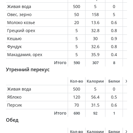
Живая вода
500
5
0
0
Овес, зерно
50
158
5
3.
Молоко козье
20
13.6
0.6
0.
Грецкий орех
5
32.8
0.8
3
Кешью
5
30
0.9
2.
Фундук
5
32.6
0.8
3.
Макадамия, орех
5
35.9
0.4
3.
Итого
590
307
8
1
Утренний перекус
Кол-во
Калории
Белки
Жи
Живая вода
500
5
0
0
Яблоко
120
56.4
0.5
0.
Персик
70
31.5
0.6
0.
Итого
690
92
1
0
Обед
Кол-во
Калории
Белки
Жи