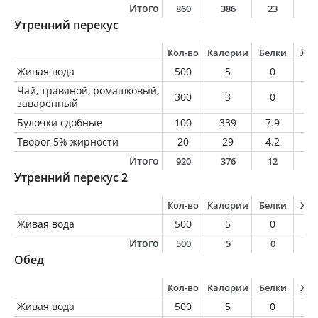
Итого
860
386
23
2
Утренний перекус
Кол-во
Калории
Белки
Жи
Живая вода
500
5
0
0
Чай, травяной, ромашковый,
300
3
0
0
заваренный
Булочки сдобные
100
339
7.9
9.
Творог 5% жирности
20
29
4.2
1
Итого
920
376
12
1
Утренний перекус 2
Кол-во
Калории
Белки
Жи
Живая вода
500
5
0
0
Итого
500
5
0
0
Обед
Кол-во
Калории
Белки
Жи
Живая вода
500
5
0
0