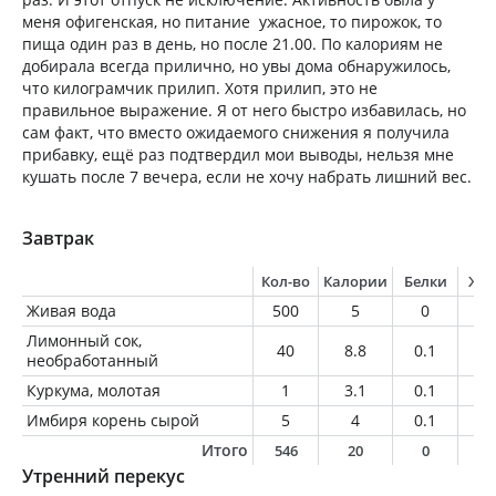
меня офигенская, но питание ужасное, то пирожок, то
пища один раз в день, но после 21.00. По калориям не
добирала всегда прилично, но увы дома обнаружилось,
что килограмчик прилип. Хотя прилип, это не
правильное выражение. Я от него быстро избавилась, но
сам факт, что вместо ожидаемого снижения я получила
прибавку, ещё раз подтвердил мои выводы, нельзя мне
кушать после 7 вечера, если не хочу набрать лишний вес.
Завтрак
Кол-во
Калории
Белки
Жи
Живая вода
500
5
0
0
Лимонный сок,
40
8.8
0.1
0.
необработанный
Куркума, молотая
1
3.1
0.1
0
Имбиря корень сырой
5
4
0.1
0
Итого
546
20
0
0
Утренний перекус