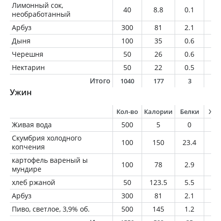
Лимонный сок,
40
8.8
0.1
0.
необработанный
Арбуз
300
81
2.1
0.
Дыня
100
35
0.6
0.
Черешня
50
26
0.6
0.
Нектарин
50
22
0.5
0.
Итого
1040
177
3
1
Ужин
Кол-во
Калории
Белки
Жи
Живая вода
500
5
0
0
Скумбрия холодного
100
150
23.4
6.
копчения
картофель вареный ы
100
78
2.9
0.
мундире
хлеб ржаной
50
123.5
5.5
1.
Арбуз
300
81
2.1
0.
Пиво, светлое, 3,9% об.
500
145
1.2
0