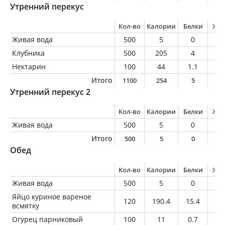
Утренний перекус
Кол-во
Калории
Белки
Жи
Живая вода
500
5
0
0
Клубника
500
205
4
2
Нектарин
100
44
1.1
0.
Итого
1100
254
5
2
Утренний перекус 2
Кол-во
Калории
Белки
Жи
Живая вода
500
5
0
0
Итого
500
5
0
0
Обед
Кол-во
Калории
Белки
Жи
Живая вода
500
5
0
0
Яйцо куриное вареное
120
190.4
15.4
13
всмятку
Огурец парниковый
100
11
0.7
0.