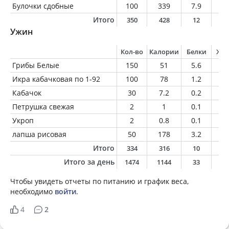
Булочки сдобные
100
339
7.9
9.
Итого
350
428
12
1
Ужин
Кол-во
Калории
Белки
Жи
Грибы Белые
150
51
5.6
2.
Икра кабачковая по 1-92
100
78
1.2
4.
Кабачок
30
7.2
0.2
0.
Петрушка свежая
2
1
0.1
0
Укроп
2
0.8
0.1
0
лапша рисовая
50
178
3.2
0
Итого
334
316
10
7
Итого за день
1474
1144
33
3
Чтобы увидеть отчеты по питанию и график веса,
необходимо
войти
.
4
2