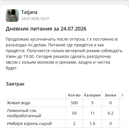
Tatjana
24.07.2026 10:27
Дневник питания за 24.07.2026
Продолжаю кусочничать после отпуска, т.к постоянно в
разъездах по делам. Питание где придётся и как
придётся. Получается только вечерний режим соблюдать.
Ужин до 19.00. Сегодня решила сделать разгрузочку
овсом с козьим молоком и орехами, заодно и чистка
будет.
Завтрак
Кол-во
Калории
Белки
Жи
Живая вода
500
5
0
0
Лимонный сок,
50
11
0.2
0.
необработанный
Имбиря корень сырой
2
1.6
0
0