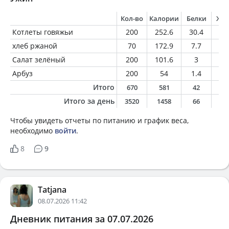
Кол-во
Калории
Белки
Жи
Котлеты говяжьи
200
252.6
30.4
1
хлеб ржаной
70
172.9
7.7
2.
Салат зелёный
200
101.6
3
6.
Арбуз
200
54
1.4
0.
Итого
670
581
42
1
Итого за день
3520
1458
66
6
Чтобы увидеть отчеты по питанию и график веса,
необходимо
войти
.
8
9
Tatjana
08.07.2026 11:42
Дневник питания за 07.07.2026