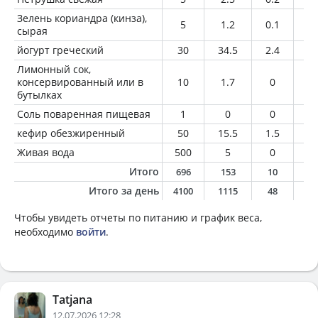
Зелень кориандра (кинза),
5
1.2
0.1
0
сырая
йогурт греческий
30
34.5
2.4
2.
Лимонный сок,
консервированный или в
10
1.7
0
0
бутылках
Соль поваренная пищевая
1
0
0
0
кефир обезжиренный
50
15.5
1.5
0
Живая вода
500
5
0
0
Итого
696
153
10
6
Итого за день
4100
1115
48
4
Чтобы увидеть отчеты по питанию и график веса,
необходимо
войти
.
Tatjana
12.07.2026 12:28