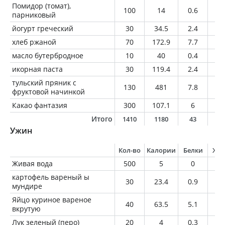
Помидор (томат),
100
14
0.6
0
парниковый
йогурт греческий
30
34.5
2.4
2.
хлеб ржаной
70
172.9
7.7
2.
масло бутербродное
10
40
0.4
4
икорная паста
30
119.4
2.4
10
тульский пряник с
130
481
7.8
7.
фруктовой начинкой
Какао фантазия
300
107.1
6
3.
Итого
1410
1180
43
4
Ужин
Кол-во
Калории
Белки
Жи
Живая вода
500
5
0
0
картофель вареный ы
30
23.4
0.9
0
мундире
Яйцо куриное вареное
40
63.5
5.1
4.
вкрутую
Лук зеленый (перо)
20
4
0.3
0