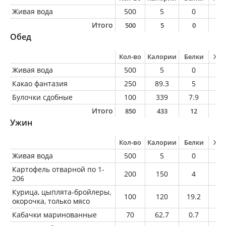
Живая вода
500
5
0
0
Итого
500
5
0
0
Обед
Кол-во
Калории
Белки
Жи
Живая вода
500
5
0
0
Какао фантазия
250
89.3
5
2.
Булочки сдобные
100
339
7.9
9.
Итого
850
433
12
1
Ужин
Кол-во
Калории
Белки
Жи
Живая вода
500
5
0
0
Картофель отварной по 1-
200
150
4
0.
206
Курица, цыплята-бройлеры,
100
120
19.2
4.
окорочка, только мясо
Кабачки маринованные
70
62.7
0.7
3.