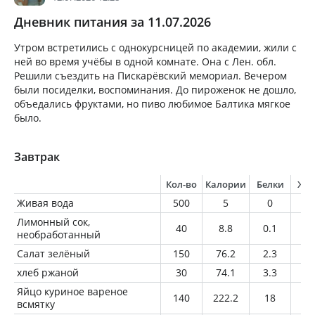
Дневник питания за 11.07.2026
Утром встретились с однокурсницей по академии, жили с
ней во время учёбы в одной комнате. Она с Лен. обл.
Решили съездить на Пискарёвский мемориал. Вечером
были посиделки, воспоминания. До пироженок не дошло,
объедались фруктами, но пиво любимое Балтика мягкое
было.
Завтрак
Кол-во
Калории
Белки
Жи
Живая вода
500
5
0
0
Лимонный сок,
40
8.8
0.1
0.
необработанный
Салат зелёный
150
76.2
2.3
4.
хлеб ржаной
30
74.1
3.3
0.
Яйцо куриное вареное
140
222.2
18
16
всмятку