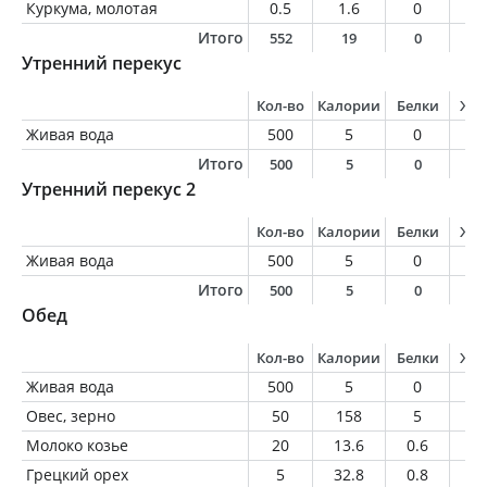
Куркума, молотая
0.5
1.6
0
0
Итого
552
19
0
0
Утренний перекус
Кол-во
Калории
Белки
Жи
Живая вода
500
5
0
0
Итого
500
5
0
0
Утренний перекус 2
Кол-во
Калории
Белки
Жи
Живая вода
500
5
0
0
Итого
500
5
0
0
Обед
Кол-во
Калории
Белки
Жи
Живая вода
500
5
0
0
Овес, зерно
50
158
5
3.
Молоко козье
20
13.6
0.6
0.
Грецкий орех
5
32.8
0.8
3