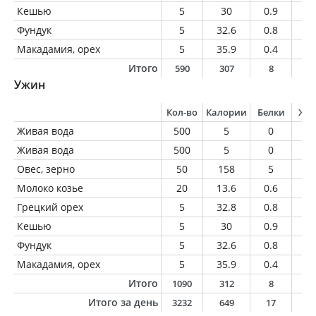
Кешью
5
30
0.9
2.
Фундук
5
32.6
0.8
3.
Макадамия, орех
5
35.9
0.4
3.
Итого
590
307
8
1
Ужин
Кол-во
Калории
Белки
Жи
Живая вода
500
5
0
0
Живая вода
500
5
0
0
Овес, зерно
50
158
5
3.
Молоко козье
20
13.6
0.6
0.
Грецкий орех
5
32.8
0.8
3
Кешью
5
30
0.9
2.
Фундук
5
32.6
0.8
3.
Макадамия, орех
5
35.9
0.4
3.
Итого
1090
312
8
1
Итого за день
3232
649
17
3