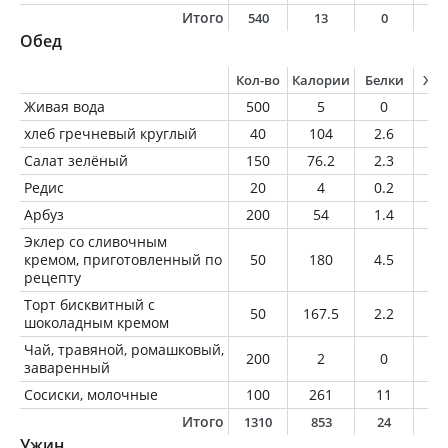
Итого
540
13
0
0
Обед
Кол-во
Калории
Белки
Жи
Живая вода
500
5
0
0
хлеб гречневый круглый
40
104
2.6
1.
Салат зелёный
150
76.2
2.3
4.
Редис
20
4
0.2
0
Арбуз
200
54
1.4
0.
Эклер со сливочным
кремом, приготовленный по
50
180
4.5
1
рецепту
Торт бисквитный с
50
167.5
2.2
6.
шоколадным кремом
Чай, травяной, ромашковый,
200
2
0
0
заваренный
Сосиски, молочные
100
261
11
23
Итого
1310
853
24
5
Ужин