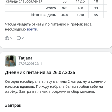
сельдь слабосаленая
50
112.5
10
8
Итого
920
450
33
1
Итого за день
3400
1210
55
4
Чтобы увидеть отчеты по питанию и график веса,
необходимо
войти
.
5
2
Tatjana
27.07.2026 22:11
Дневник питания за 26.07.2026
Сегодня насобирала в лесу малины 2 литра, ну и конечно
наелась вдоволь. По ходу набрала белых грибов себе на
жарёху. Завтра в планах, продолжить сбор малины.
Завтрак