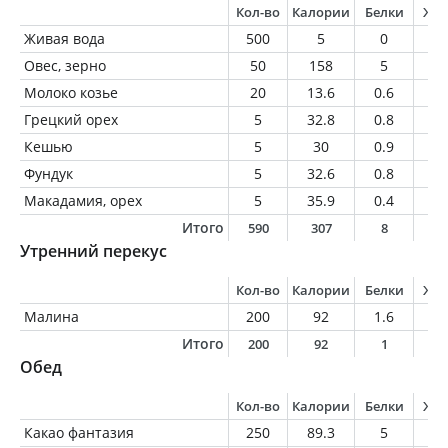
Кол-во
Калории
Белки
Жи
Живая вода
500
5
0
0
Овес, зерно
50
158
5
3.
Молоко козье
20
13.6
0.6
0.
Грецкий орех
5
32.8
0.8
3
Кешью
5
30
0.9
2.
Фундук
5
32.6
0.8
3.
Макадамия, орех
5
35.9
0.4
3.
Итого
590
307
8
1
Утренний перекус
Кол-во
Калории
Белки
Жи
Малина
200
92
1.6
1
Итого
200
92
1
1
Обед
Кол-во
Калории
Белки
Жи
Какао фантазия
250
89.3
5
2.