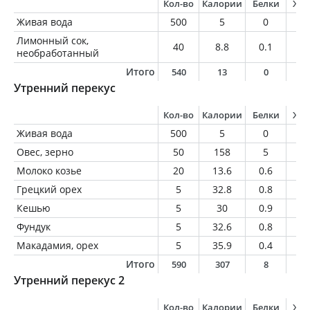
Кол-во
Калории
Белки
Жи
Живая вода
500
5
0
0
Лимонный сок,
40
8.8
0.1
0.
необработанный
Итого
540
13
0
0
Утренний перекус
Кол-во
Калории
Белки
Жи
Живая вода
500
5
0
0
Овес, зерно
50
158
5
3.
Молоко козье
20
13.6
0.6
0.
Грецкий орех
5
32.8
0.8
3
Кешью
5
30
0.9
2.
Фундук
5
32.6
0.8
3.
Макадамия, орех
5
35.9
0.4
3.
Итого
590
307
8
1
Утренний перекус 2
Кол-во
Калории
Белки
Жи