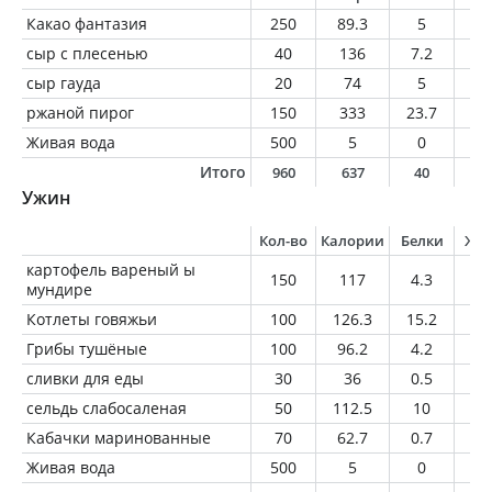
Какао фантазия
250
89.3
5
2.
сыр с плесенью
40
136
7.2
11
сыр гауда
20
74
5
5.
ржаной пирог
150
333
23.7
1
Живая вода
500
5
0
0
Итого
960
637
40
3
Ужин
Кол-во
Калории
Белки
Жи
картофель вареный ы
150
117
4.3
0.
мундире
Котлеты говяжьи
100
126.3
15.2
5.
Грибы тушёные
100
96.2
4.2
7
сливки для еды
30
36
0.5
3
сельдь слабосаленая
50
112.5
10
8
Кабачки маринованные
70
62.7
0.7
3.
Живая вода
500
5
0
0