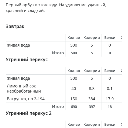
Первый арбуз в этом году. На удивление удачный,
красный и сладкий.
Завтрак
Кол-во
Калории
Белки
Жи
Живая вода
500
5
0
0
Итого
500
5
0
0
Утренний перекус
Кол-во
Калории
Белки
Жи
Живая вода
500
5
0
0
Лимонный сок,
40
8.8
0.1
0.
необработанный
Ватрушка, по 2-194
150
384
17.9
9.
Итого
690
397
18
9
Утренний перекус 2
Кол-во
Калории
Белки
Жи