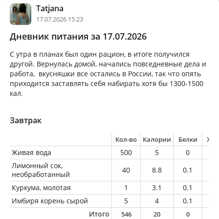
Tatjana
17.07.2026 15:23
Дневник питания за 17.07.2026
С утра в планах был один рацион, в итоге получился
другой. Вернулась домой, начались повседневные дела и
работа, вкусняшки все остались в России, так что опять
приходится заставлять себя набирать хотя бы 1300-1500
кал.
Завтрак
Кол-во
Калории
Белки
Жи
Живая вода
500
5
0
0
Лимонный сок,
40
8.8
0.1
0.
необработанный
Куркума, молотая
1
3.1
0.1
0
Имбиря корень сырой
5
4
0.1
0
Итого
546
20
0
0