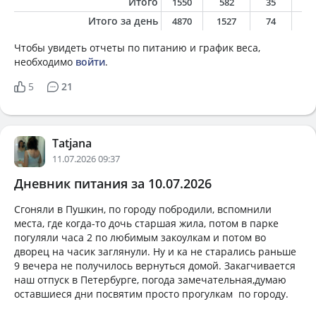
Итого
1550
582
35
8
Итого за день
4870
1527
74
4
Чтобы увидеть отчеты по питанию и график веса,
необходимо
войти
.
5
21
Tatjana
11.07.2026 09:37
Дневник питания за 10.07.2026
Сгоняли в Пушкин, по городу побродили, вспомнили
места, где когда-то дочь старшая жила, потом в парке
погуляли часа 2 по любимым закоулкам и потом во
дворец на часик заглянули. Ну и ка не старались раньше
9 вечера не получилось вернуться домой. Закагчивается
наш отпуск в Петербурге, погода замечательная,думаю
оставшиеся дни посвятим просто прогулкам по городу.