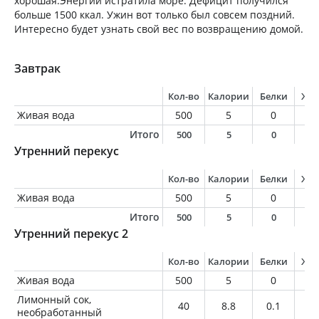
хорошая.Энергии истратила море. Дефицит получился
больше 1500 ккал. Ужин вот только был совсем поздний.
Интересно будет узнать свой вес по возвращению домой.
Завтрак
Кол-во
Калории
Белки
Жи
Живая вода
500
5
0
0
Итого
500
5
0
0
Утренний перекус
Кол-во
Калории
Белки
Жи
Живая вода
500
5
0
0
Итого
500
5
0
0
Утренний перекус 2
Кол-во
Калории
Белки
Жи
Живая вода
500
5
0
0
Лимонный сок,
40
8.8
0.1
0.
необработанный