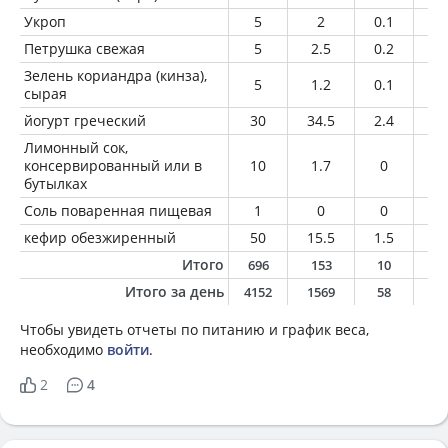
Укроп
5
2
0.1
0
Петрушка свежая
5
2.5
0.2
0
Зелень кориандра (кинза),
5
1.2
0.1
0
сырая
йогурт греческий
30
34.5
2.4
2.
Лимонный сок,
консервированный или в
10
1.7
0
0
бутылках
Соль поваренная пищевая
1
0
0
0
кефир обезжиренный
50
15.5
1.5
0
Итого
696
153
10
6
Итого за день
4152
1569
58
5
Чтобы увидеть отчеты по питанию и график веса,
необходимо
войти
.
2
4