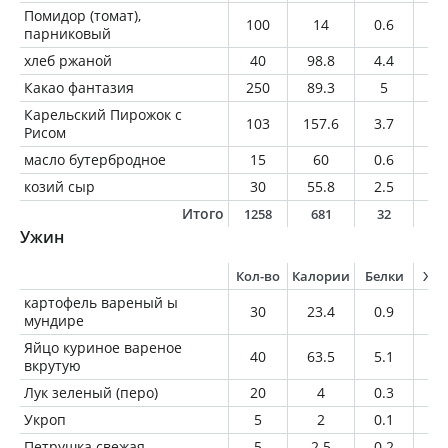
Помидор (томат),
100
14
0.6
0
парниковый
хлеб ржаной
40
98.8
4.4
1.
Какао фантазия
250
89.3
5
2.
Карельский Пирожок с
103
157.6
3.7
3.
Рисом
масло бутербродное
15
60
0.6
6
козий сыр
30
55.8
2.5
4.
Итого
1258
681
32
3
Ужин
Кол-во
Калории
Белки
Жи
картофель вареный ы
30
23.4
0.9
0
мундире
Яйцо куриное вареное
40
63.5
5.1
4.
вкрутую
Лук зеленый (перо)
20
4
0.3
0
Укроп
5
2
0.1
0
Петрушка свежая
5
2.5
0.2
0