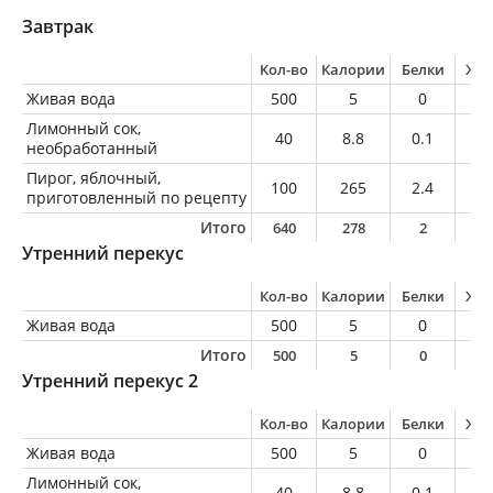
Завтрак
Кол-во
Калории
Белки
Жи
Живая вода
500
5
0
0
Лимонный сок,
40
8.8
0.1
0.
необработанный
Пирог, яблочный,
100
265
2.4
12
приготовленный по рецепту
Итого
640
278
2
1
Утренний перекус
Кол-во
Калории
Белки
Жи
Живая вода
500
5
0
0
Итого
500
5
0
0
Утренний перекус 2
Кол-во
Калории
Белки
Жи
Живая вода
500
5
0
0
Лимонный сок,
40
8.8
0.1
0.