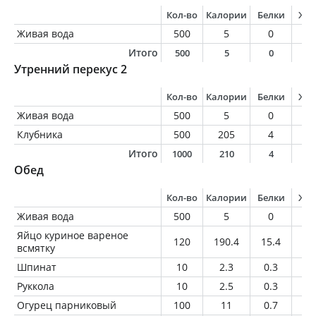
Кол-во
Калории
Белки
Жи
Живая вода
500
5
0
0
Итого
500
5
0
0
Утренний перекус 2
Кол-во
Калории
Белки
Жи
Живая вода
500
5
0
0
Клубника
500
205
4
2
Итого
1000
210
4
2
Обед
Кол-во
Калории
Белки
Жи
Живая вода
500
5
0
0
Яйцо куриное вареное
120
190.4
15.4
13
всмятку
Шпинат
10
2.3
0.3
0
Руккола
10
2.5
0.3
0.
Огурец парниковый
100
11
0.7
0.