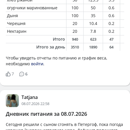
огурчики маринованные
100
50
0.6
0.
Дыня
100
35
0.6
0.
Черешня
20
10.4
0.2
0.
Нектарин
20
7.8
0.2
0.
Итого
940
623
47
2
Итого за день
3510
1890
64
7
Чтобы увидеть отчеты по питанию и график веса,
необходимо
войти
.
7
6
Tatjana
08.07.2026 22:58
Дневник питания за 08.07.2026
Сегодня решили с сыном сгонять в Петергоф, пока погода