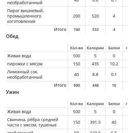
необработанный
Пирог вишневый,
промышленного
200
520
4
2
изготовления
Итого
740
533
4
2
Обед
Кол-во
Калории
Белки
Жи
Живая вода
500
5
0
0
пирожки с мясом
150
435
10.2
1
Лимонный сок,
40
8.8
0.1
0.
необработанный
Итого
690
448
10
1
Ужин
Кол-во
Калории
Белки
Жи
Живая вода
500
5
0
0
Свинина, рёбра средней
150
391.5
40
24
части с мясом, тушеные
хлеб ржаной
50
123.5
5.5
1.