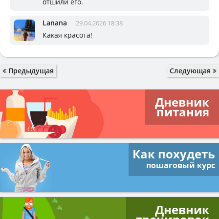
отшили его.
Lanana
29.04.2026 18:38
Какая красота!
Предыдущая
Следующая
Дневник
питания
Как похудеть
пошаговый курс
Дневник