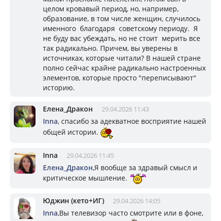
целом кровавый период, но, например,
образование, в том числе женщин, случилось
именного благодаря советскому периоду. Я
не буду вас убеждать, но не стоит мерить все
так радикально. Причем, вы уверены в
источниках, которые читали? В нашей стране
полно сейчас крайне радикально настроенных
элементов, которые просто "переписывают"
историю.
Елена_Дракон
29.04.2026 11:43
Inna
, спасибо за адекватное восприятие нашей
общей истории.
Inna
29.04.2026 11:45
Елена_Дракон
,Я вообще за здравый смысл и
критическое мышление.
Юджин (кето+ИГ)
29.04.2026 14:05
Inna
,Вы телевизор часто смотрите или в фоне,