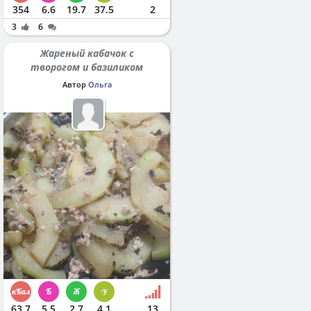
354
6.6
19.7
37.5
2
3
6
Жареный кабачок с
творогом и базиликом
Автор
Ольга
63.7
5.5
2.7
4.1
13