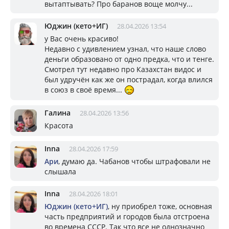
вытаптывать? Про баранов воще молчу...
Юджин (кето+ИГ)
28.04.2026 13:54
у Вас очень красиво!
Недавно с удивлением узнал, что наше слово
деньги образовано от одно предка, что и тенге.
Смотрел тут недавно про Казахстан видос и
был удручён как же он пострадал, когда влился
в союз в своё время...
Галина
28.04.2026 13:56
Красота
Inna
28.04.2026 17:59
Ари
, думаю да. Чабанов чтобы штрафовали не
слышала
Inna
28.04.2026 18:01
Юджин (кето+ИГ)
, ну приобрел тоже, основная
часть предприятий и городов была отстроена
во времена СССР. Так что все не однозначно