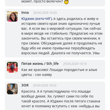
может, просто включен?
Inna
29.04.2026 16:43
Юджин (кето+ИГ)
, я здесь родилась и живу и
историю своего края знаю однозначно лучше
вас. А если вы о мировой ситуации, так сейчас
в мире везде не стабильно. Предлагаю на этом
закончить. Вы остаетесь при своем мнении, я
при своем. Обсуждение далее я продолжать не
буду ибо не имею привычки переубеждать
взрослых людей. Диалога не получается. Увы
Пятая жизнь / 5th_life
29.04.2026 18:18
Как же красиво! Лошади породистые и алые
цветы - сон наяву
ЗОЯ
29.04.2026 18:32
Красота. А я тупая,подумала что лошади
вообще дикие. Хи, гуляют сами по себе по
такой красоте. А Юджин после пятого стакана
хочет в полемику вступить с кем -нибудь,а вы