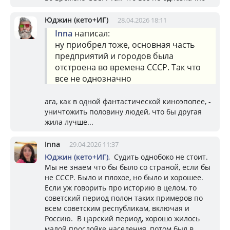
Юджин (кето+ИГ)
28.04.2026 18:11
Inna
написал:
ну приобрел тоже, основная часть
предприятий и городов была
отстроена во времена СССР. Так что
все не однозначно
ага, как в одной фантастической киноэпопее, -
уничтожить половину людей, что бы другая
жила лучше...
Inna
29.04.2026 11:37
Юджин (кето+ИГ)
, Судить однобоко не стоит.
Мы не знаем что бы было со страной, если бы
не СССР. Было и плохое, но было и хорошее.
Если уж говорить про историю в целом, то
советский период полон таких примеров по
всем советским республикам, включая и
Россию. В царский период, хорошо жилось
малой прослойке населения, потом был в