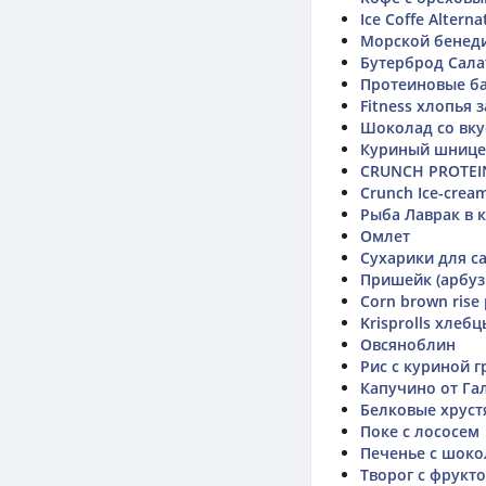
Ice Coffe Alter
Морской бенеди
Бутерброд Сала
Протеиновые б
Fitness хлопья
Шоколад со вку
Куриный шницел
CRUNCH PROTEI
Crunch Ice-crea
Рыба Лаврак в 
Омлет
Сухарики для с
Пришейк (арбуз
Corn brown rise 
Krisprolls хлебц
Овсяноблин
Рис с куриной 
Капучино от Га
Белковые хруст
Поке с лососем
Печенье с шок
Творог с фрукт