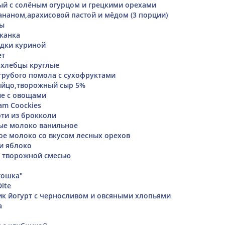
ый с солёным огурцом и грецкими орехами
ананом,арахисовой пастой и мёдом (3 порции)
сы
канка
удки куриной
ет
е хлебцы круглые
 грубого помола с сухофруктами
яйцо,творожный сыр 5%
ые с овощами
eam Coockies
рти из брокколи
евые молоко ванильное
ное молоко со вкусом лесных орехов
и яблоко
и творожной смесью
тошка"
ite
тик йогурт с черносливом и овсяными хлопьями
a