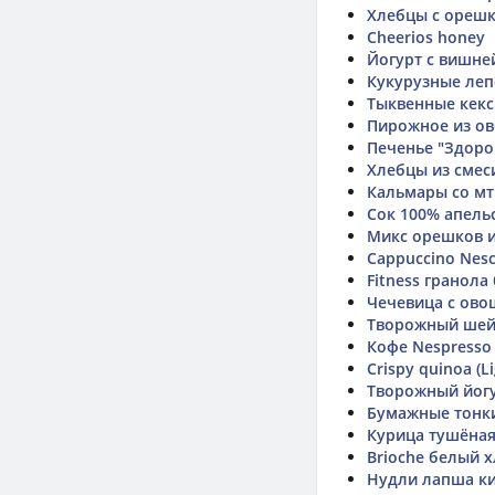
Хлебцы с ореш
Cheerios honey
Йогурт с вишне
Кукурузные леп
Тыквенные кек
Пирожное из о
Печенье "Здоро
Хлебцы из смес
Кальмары со мт
Сок 100% апель
Микс орешков и
Cappuccino Nesc
Fitness гранол
Чечевица с ов
Творожный ше
Кофе Nespresso
Crispy quinoa (L
Творожный йогу
Бумажные тонк
Курица тушёная
Brioche белый 
Нудли лапша ки