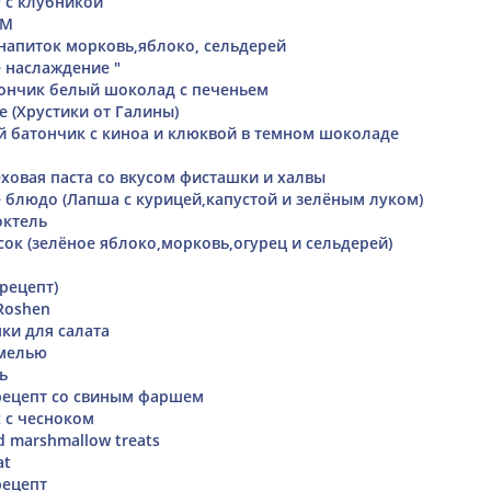
т с клубникой
YM
апиток морковь,яблоко, сельдерей
е наслаждение "
атончик белый шоколад с печеньем
е (Хрустики от Галины)
 батончик с киноа и клюквой в темном шоколаде
еховая паста со вкусом фисташки и халвы
е блюдо (Лапша с курицей,капустой и зелёным луком)
октель
ок (зелёное яблоко,морковь,огурец и сельдерей)
рецепт)
Roshen
ки для салата
амелью
ь
рецепт со свиным фаршем
 с чесноком
d marshmallow treats
at
рецепт