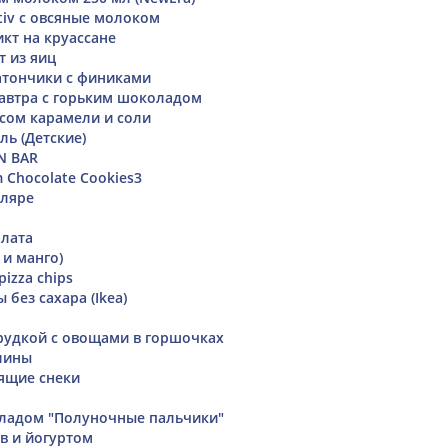
nativ с овсяные молоком
кт на круассане
т из яиц
атончики с финиками
 завтра с горьким шоколадом
сом карамели и соли
ь (Детские)
N BAR
m Chocolate Cookies3
кляре
алата
 и манго)
pizza chips
ы без сахара (Ikea)
грудкой с овощами в горшочках
лины
ящие снеки
оладом "Полуночные пальчики"
ов и йогуртом