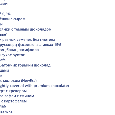
ками
й 0,5%
ёшки с сыром
сы
всянки с тёмным шоколадом
вье"
и разных семечек без глютена
русковрц фасолью в сливках 15%
син,банан,пасифлора
 сухофруктов
afe
а батончик горький шоколад
ощами
йк
 с молоком (NewEra)
ightly covered with premium chocolate)
рт с крекером
ие вафли с тмином
 с картофелем
хлеб
тайская