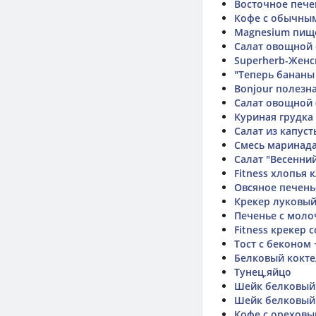
Восточное пече
Кофе с обычны
Magnesium пищ
Салат овощной 
Superherb-Жен
"Теперь бананы
Bonjour полезн
Салат овощной 
Куриная грудка 
Салат из капуст
Смесь маринада 
Салат "Весенний
Fitness хлопья 
Овсяное печень
Крекер луковы
Fitness крекер 
Тост с беконом 
Белковый кокт
Тунец,яйцо
Шейк белковый 
Шейк белковый
Кофе с ореховы