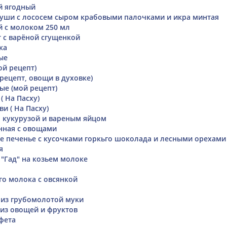
й ягодный
уши с лососем сыром крабовыми палочками и икра минтая
 с молоком 250 мл
 с варёной сгущенкой
ка
ые
ой рецепт)
рецепт, овощи в духовке)
е (мой рецепт)
( На Пасху)
и ( На Пасху)
м кукурузой и вареным яйцом
нная с овощами
ное печенье с кусочками горкьго шоколада и лесными орехами
я
"Гад" на козьем молоке
го молока с овсянкой
ы из грубомолотой муки
из овощей и фруктов
нфета