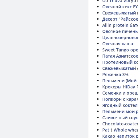
Go Tnuva йогур
Овсяной кекс F
Cвежевыжатый н
Десерт "Райско
Allin protein б
Овсяное печень
Цельнозерновой
Овсяная каша
Sweet Tango ор
Патая Азиатско
Протеиновый к
Свежевыжатый с
Ряженка 3%
Пельмени (Мой 
Крекеры HiDay 
Семечки и ореш
Попкорн с кар
Ягодный коктел
Пельмени мой 
Сливочный соус
Chocolate-coate
Patit Whole whe
Какао напиток 