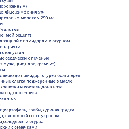
я суши
 мороженным)
до,яйцо,симфония 5%
ореховым молоком 250 мл
ый
 (молотый)
е (мой рецепт)
 овощной с помидором и огурцом
 в тарияки
 с капустой
е сердчески с печенью
т мужа, рис,нори,кремчиз)
ксы
с авокадо,помидор, огурец,болг.перец
нные слегка поджаренные в масле
 креветки и коктель Дона Роза
ми подсолнечника
напиток
l
 (картофель, грибы,куриная грудка)
цо,творожный сыр с укропом
ы,сельдерея и огурца
ский с семечками