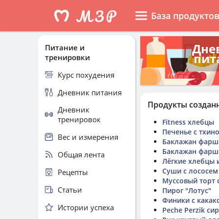
База продукто
Дне
Питание и
пит
тренировки
Курс похудения
Дневник питания
Продукты создан
Дневник
тренировок
Fitness хлебцы
Печенье с тхин
Вес и измерения
Баклажан фарш
Баклажан фарш
Общая лента
Лёгкие хлебцы 
Суши с лососе
Рецепты
Муссовый торт 
Статьи
Пирог "Лотус"
Финики с какак
Истории успеха
Peche Perzik си