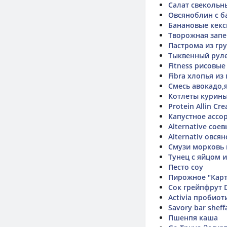
Салат свекольн
Овсяноблин с б
Банановые кек
Творожная запе
Пастрома из гр
Тыквенный рул
Fitness рисовы
Fibra хлопья из
Смесь авокадо,
Котлеты курин
Protein Allin Cr
Капустное ассо
Alternative со
Alternativ овся
Смузи морковь 
Тунец с яйцом 
Песто соу
Пирожное "Кар
Сок грейпфрут D
Activia пробио
Savory bar sheff
Пшенпя каша