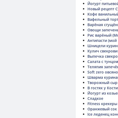
Йогурт питьево
Новый рецепт С
Кофе ванильный
Вафельный торт
Варёная сгущён
Овощи запечен
Рис варёный (М
Антипасти (мой 
Шницели курины
Кулич свекрови 
Выпечка свекров
Салата с тунцо
Теляпия запечё
Soft zero овся
Шварма курина
Творожный сыр 
В гостях у Кости
Йогурт из козье
Сладкое
Fitness крекер
Оранжевый сок 
Ice леденец ко