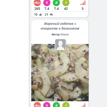
265
7.4
7.4
42
5
10
21
Жареный кабачок с
творогом и базиликом
Автор
Ольга