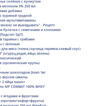
нье солёное с кунжутом
м молоком 3% 250 мл
евая добавка
с куриной грудкой
ские мультивитамины
 можно не выкидывать" - Рецепт
ая булочка с семечками и хлопьями
(Подсчет GpT)
в тарияки с грибами
ы с зеленью
для мясо (тхина,горчица,тарияки,соевый соус)
" (огурец,редис,яйцо,зелень)
классический
е (органические крупы)
й
Печенье с молочным шоколадом (עד חצות(
со вкусом свеклы
+ 2 яйца пашот
ель MP COMBAT 100% WHEY
с ягодами и фруктами
 (протеин+кефир+фрукты)
м молоком 250 мл (NewEra)