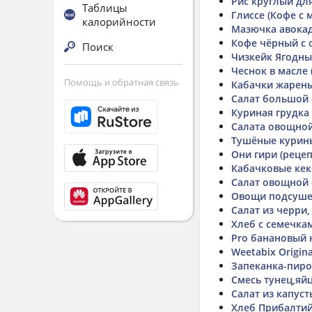
Рис круглый дл
Таблицы
Глиссе (Кофе с
калорийности
Мазючка авока
Кофе чёрный с 
Поиск
Чизкейк Ягодн
Чеснок в масле
Помощь и обратная связь
Кабачки жарены
Салат большой
Куриная грудка
Салата овощной
Тушёные курины
Они гири (рецеп
Кабачковые ке
Салат овощной 
Овощи подсуше
Салат из черри,
Хлеб с семечка
Pro банановый 
Weetabix Origina
Запеканка-пирог
Смесь тунец,яй
Салат из капуст
Хлеб Прибалтий