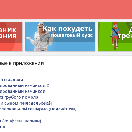
в
Как похудеть
вник
ания
тре
пошаговый курс
ные в приложении
ой и халвой
ированный начинкой 2
ированный начинкой
из грубого помола
м и сыром Филадельфией
с зеркальной глазурью (Подсчёт ИИ)
о (конфеты шарики)
роп