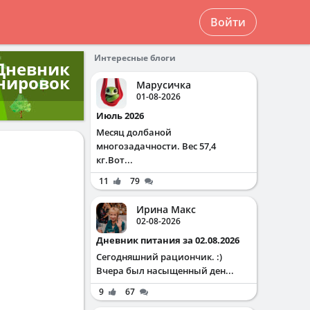
Войти
Интересные блоги
Дневник
нировок
Марусичка
01-08-2026
Июль 2026
Месяц долбаной
многозадачности. Вес 57,4
кг.Вот...
11
79
Ирина Макс
02-08-2026
Дневник питания за 02.08.2026
Сегодняшний рациончик. :)
Вчера был насыщенный ден...
9
67