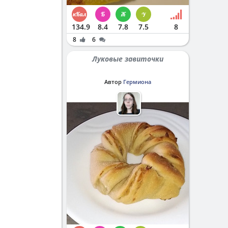
134.9
8.4
7.8
7.5
8
8
6
Луковые завиточки
Автор
Гермиона