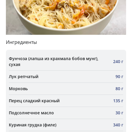
Ингредиенты
Фунчоза (лапша из крахмала бобов мунг),
240 г
сухая
Лук репчатый
90 г
Морковь
80 г
Перец сладкий красный
135 г
Подсолнечное масло
30 г
Куриная грудка (филе)
340 г