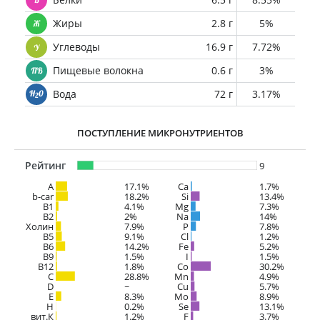
Жиры
2.8 г
5%
Углеводы
16.9 г
7.72%
Пищевые волокна
0.6 г
3%
Вода
72 г
3.17%
ПОСТУПЛЕНИЕ МИКРОНУТРИЕНТОВ
Рейтинг
9
A
17.1%
Ca
1.7%
b-car
18.2%
Si
13.4%
В1
4.1%
Mg
7.3%
B2
2%
Na
14%
Холин
7.9%
P
7.8%
B5
9.1%
Cl
1.2%
B6
14.2%
Fe
5.2%
B9
1.5%
I
1.5%
B12
1.8%
Co
30.2%
C
28.8%
Mn
4.9%
D
~
Cu
5.7%
E
8.3%
Mo
8.9%
H
0.2%
Se
13.1%
вит.К
1.2%
F
3.7%