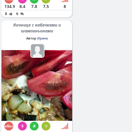
134.9
8.4
7.8
7.5
8
8
6
Яичница с кабачками и
шампиньонами
Автор
Ирина