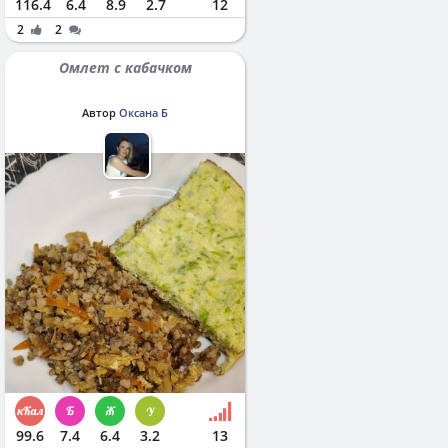
116.4
6.4
8.9
2.7
12
2
2
Омлет с кабачком
Автор
Оксана Б
99.6
7.4
6.4
3.2
13