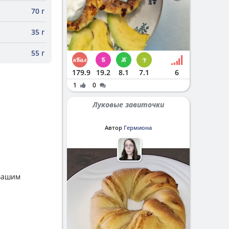
70 г
35 г
55 г
179.9
19.2
8.1
7.1
6
1
0
Луковые завиточки
Автор
Гермиона
 вашим