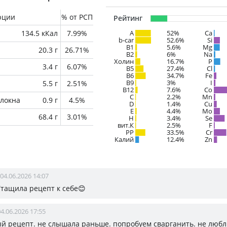
рции
% от РСП
Рейтинг
134.5 кКал
7.99%
A
52%
Ca
b-car
52.6%
Si
В1
5.6%
Mg
20.3 г
26.71%
B2
6%
Na
Холин
16.7%
P
3.4 г
6.07%
B5
27.4%
Cl
B6
34.7%
Fe
B9
3%
I
5.5 г
2.51%
B12
7.6%
Co
C
2.2%
Mn
локна
0.9 г
4.5%
D
1.4%
Cu
E
4.4%
Mo
68.4 г
3.01%
H
3.4%
Se
вит.К
2.5%
F
PP
33.5%
Cr
Калий
12.4%
Zn
04.06.2026 14:07
Утащила рецепт к себе😊
4.06.2026 17:55
й рецепт. не слышала раньше. попробуем сварганить. не люб