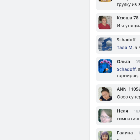
грудку из-
Ксюша 78
И я утащи
Schadoff
Тала М
, а
Ольга
05
Schadoff
,
гарниров,
ANN_1105@
Оооо супе
Неля
18.
симпатичн
Галина