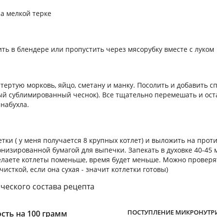
а мелкой терке
ть в блендере или пропустить через мясорубку вместе с луком
тертую морковь, яйцо, сметану и манку. Посолить и добавить с
ый сублимированный чеснок). Все тщательно перемешать и оста
 набухла.
тки ( у меня получается 8 крупных котлет) и выложить на прот
низированной бумагой для выпечки. Запекать в духовке 40-45 
делаете котлеты поменьше, время будет меньше. Можно проверя
исткой, если она сухая - значит котлетки готовы)
ческого состава рецепта
ПОСТУПЛЕНИЕ МИКРОНУТР
сть на 100 грамм