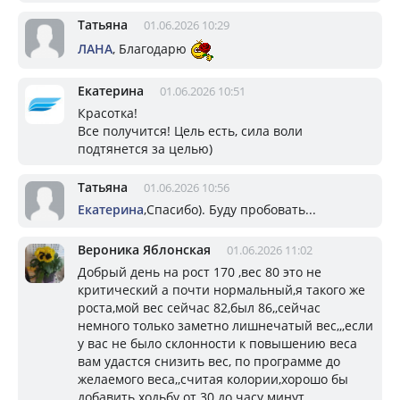
Татьяна
01.06.2026 10:29
ЛАНА
, Благодарю
Eкатерина
01.06.2026 10:51
Красотка!
Все получится! Цель есть, сила воли
подтянется за целью)
Татьяна
01.06.2026 10:56
Eкатерина
,Спасибо). Буду пробовать...
Вероника Яблонская
01.06.2026 11:02
Добрый день на рост 170 ,вес 80 это не
критический а почти нормальный,я такого же
роста,мой вес сейчас 82,был 86,,сейчас
немного только заметно лишнечатый вес,,,если
у вас не было склонности к повышению веса
вам удастся снизить вес, по программе до
желаемого веса,,считая колории,хорошо бы
добавить ходьбу от 30 до часу минут