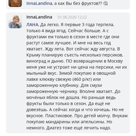
InnaLandina
, а как Вы без фруктов?? 🤔
InnaLandina
01.06.2026 12:22
ЛАНА
, Да легко. Я первые 3 года терпела,
только 4 вида ягод. Сейчас больше. А с
фруктами ем только в сезон в месте где они
растут самое лучшее. И мне на весь год
хватает. Жду лета. Вот сейчас жду августа. В
Крыму планирую съесть несколько персиков,
виноград и дыню. ПО возвращении в Москву
меня уже не устроит ни цена на персики, ни их
мыльный вкус. Зимой покупаю в овощной
лавке клюкву свежую (460 р/кг) или
замороженную клубнику. Для смузи
замороженную чернику. Вполне хватает. До
мочёных яблок не дошла. Но раньше ведь
фрукты были только в сезон. Да ещё не
довезёшь. А сейчас когда и что хочешь. Но не
вкусное. Пластиковое. Про детей молчу. Внукам
покупаю мандарины или апельсины. Но
немного. Диатез тоже ещё лечить надо.