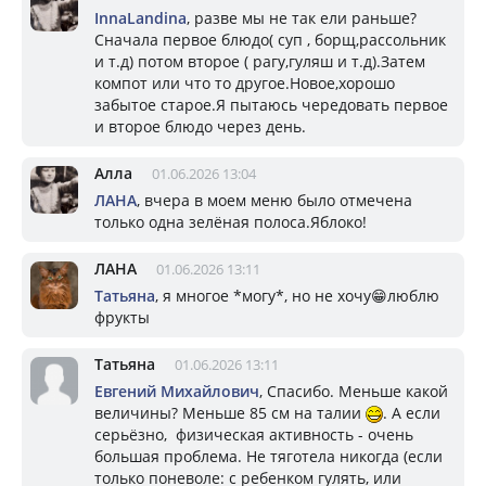
InnaLandina
, разве мы не так ели раньше?
Сначала первое блюдо( суп , борщ,рассольник
и т.д) потом второе ( рагу,гуляш и т.д).Затем
компот или что то другое.Новое,хорошо
забытое старое.Я пытаюсь чередовать первое
и второе блюдо через день.
Алла
01.06.2026 13:04
ЛАНА
, вчера в моем меню было отмечена
только одна зелёная полоса.Яблоко!
ЛАНА
01.06.2026 13:11
Татьяна
, я многое *могу*, но не хочу😁люблю
фрукты
Татьяна
01.06.2026 13:11
Евгений Михайлович
, Спасибо. Меньше какой
величины? Меньше 85 см на талии
. А если
серьёзно, физическая активность - очень
большая проблема. Не тяготела никогда (если
только поневоле: с ребенком гулять, или