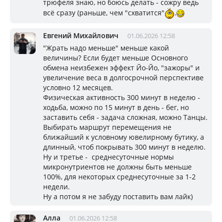
трюфеля знаю, но боюсь делать - сожру ведь
всё сразу (раньше, чем "схватится"
.
Евгений Михайлович
01.06.2026 12:58
"Жрать надо меньше" меньше какой
величины? Если будет меньше Основного
обмена неизбежен эффект Йо-Йо, "зажоры" и
увеличение веса в долгосрочной перспективе
условно 12 месяцев.
Физическая активность 300 минут в неделю -
ходьба, можно по 15 минут в день - бег, но
заставить себя - задача сложная, можно Танцы.
Выбирать маршрут перемещения не
ближайший к условному ювелирному бутику, а
длинный, чтоб покрывать 300 минут в неделю.
Ну и третье - среднесуточные нормы
микронутриентов не должны быть меньше
100%, для некоторых среднесуточные за 1-2
недели.
Ну а потом я не забуду поставить вам лайк)
Алла
01.06.2026 12:58