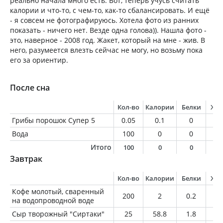
реально начала много есть. Вот, теперь учусь считать
калории и что-то, с чем-то, как-то сбалансировать. И ещё
- я совсем не фотографируюсь. Хотела фото из ранних
показать - ничего нет. Везде одна голова)). Нашла фото -
это, наверное - 2008 год. Жакет, который на мне - жив. В
него, разумеется влезть сейчас не могу, но возьму пока
его за ориентир.
После сна
Кол-во
Калории
Белки
Жи
Грибы порошок Супер 5
0.05
0.1
0
0
Вода
100
0
0
0
Итого
100
0
0
0
Завтрак
Кол-во
Калории
Белки
Жи
Кофе молотый, сваренный
200
2
0.2
0
на водопроводной воде
Сыр творожный "Сиртаки"
25
58.8
1.8
5.