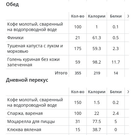
Обед
Кол-во
Калории
Белки
Жи
Кофе молотый, сваренный
100
1
0.1
0
на водопроводной воде
Финики
21
61.3
0.5
0.
Тушеная капуста с луком и
175
59.3
2.3
0.
морковью
Голень куриная без кожи
59
98.2
11.7
5.
запеченная
Итого
355
219
14
6
Дневной перекус
Кол-во
Калории
Белки
Жи
Кофе молотый, сваренный
150
1.5
0.2
0
на водопроводной воде
Спаржа, вареная
100
22
2.4
0.
Моцарелла для пиццы
31
77.5
5
6.
Клюква вяленая
15
38.7
0
0