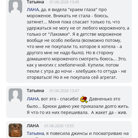
Татьяна
01.06.2026 13:45
ЛАНА
, да, я видела "краем глаза" про
мороженое. Вникать не стала - боюсь,
затянет... Меня пока спасает только то, что
удержаться не могу не от любого мороженого, а
только от "Лакомки". Я в детстве мороженое
вообще не особо любила (возможно потому,
что мне не покупали то, которое я хотела - а
другого мне не надо было). Но в сторону
домашнего мороженого смотреть боюсь... Это,
как у многих с хлебопечкой. Купили, потом
пекли с утра до ночи - хлебушек-то оттуда - не
оторваться! Но я не покупала сей агрегат.
Татьяна
01.06.2026 13:47
ЛАНА
, вот это - спасибо!
Давненько это
было... Брюки давно уже приказали долго жить.
Я что-то из них перешивала. А жакет да - жив.
ЛАНА
01.06.2026 13:55
Татьяна
, я повесила джинсы и посматриваю на