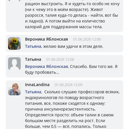
рацион выстроить. Я и худеть-то особо не хочу
(ни к чему это в моём возрасте). Живот
разросся, талия куда-то делась - найти, вот бы
и ладно)). А потом выйти на количество
калорий для поддержания массы тела.
Вероника Яблонская
01.06.2026 12:06
Татьяна
, желаю вам удачи в этом деле,
Татьяна
01.06.2026 12:08
Вероника Яблонская
, Спасибо. Вам того же. Я
буду пробовать...
InnaLandina
01.06.2026 12:09
Татьяна
, Сколько слушаю профессоров всяких,
эндокринологов по поводу возрастного
питания, все, похоже сходятся к одному:
причина инсулинорезистентность.
Определяется просто: объем талии в самом
большом месте разделить на рост. Если
больше, чем 0,5 — всё, попались. Только