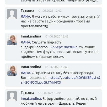
засунуть жареный орешек. Например, фундук.
Татьяна
01.06.2026 12:42
ЛАНА
, Я могу на работе кусок торта заточить. У
нас на работе за дни рождения - тортами
проставляются))
InnaLandina
01.06.2026 12:42
ЛАНА
, Слушать подкасты
эндокринологов.
Роберт Ластинг
. Уж лучше
сладкое. Чем фрукты. Но я так поняла, у вас нет
проблем с лишним весом.
InnaLandina
01.06.2026 12:45
ЛАНА
, Отправила ссылку без автоперевода.
Вот правильная
https://youtu.be/4DWKf5RqU-s?
si=2CNQOLpqGkTMrNXS
Татьяна
01.06.2026 12:45
InnaLandina
, Зефир люблю разный, но самый
любимый на сегодня - Шармель. Рецепт