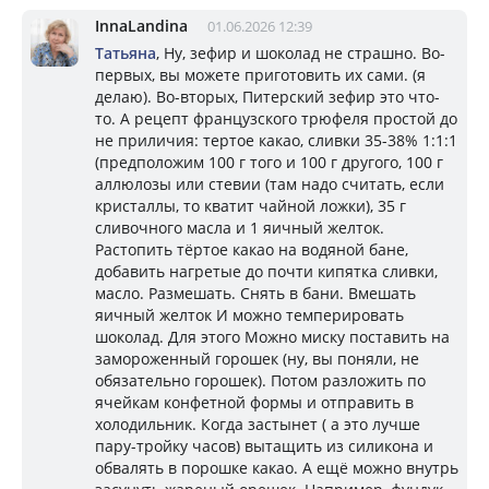
InnaLandina
01.06.2026 12:39
Татьяна
, Ну, зефир и шоколад не страшно. Во-
первых, вы можете приготовить их сами. (я
делаю). Во-вторых, Питерский зефир это что-
то. А рецепт французского трюфеля простой до
не приличия: тертое какао, сливки 35-38% 1:1:1
(предположим 100 г того и 100 г другого, 100 г
аллюлозы или стевии (там надо считать, если
кристаллы, то кватит чайной ложки), 35 г
сливочного масла и 1 яичный желток.
Растопить тёртое какао на водяной бане,
добавить нагретые до почти кипятка сливки,
масло. Размешать. Снять в бани. Вмешать
яичный желток И можно темперировать
шоколад. Для этого Можно миску поставить на
замороженный горошек (ну, вы поняли, не
обязательно горошек). Потом разложить по
ячейкам конфетной формы и отправить в
холодильник. Когда застынет ( а это лучше
пару-тройку часов) вытащить из силикона и
обвалять в порошке какао. А ещё можно внутрь