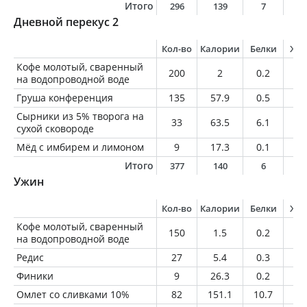
Итого
296
139
7
6
Дневной перекус 2
Кол-во
Калории
Белки
Жи
Кофе молотый, сваренный
200
2
0.2
0
на водопроводной воде
Груша конференция
135
57.9
0.5
0.
Сырники из 5% творога на
33
63.5
6.1
1.
сухой сковороде
Мёд с имбирем и лимоном
9
17.3
0.1
0
Итого
377
140
6
2
Ужин
Кол-во
Калории
Белки
Жи
Кофе молотый, сваренный
150
1.5
0.2
0
на водопроводной воде
Редис
27
5.4
0.3
0
Финики
9
26.3
0.2
0
Омлет со сливками 10%
82
151.1
10.7
11