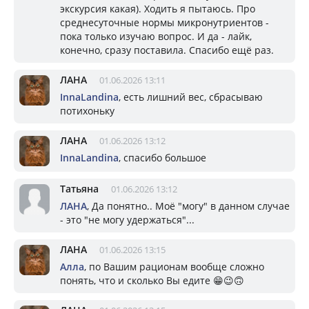
экскурсия какая). Ходить я пытаюсь. Про
среднесуточные нормы микронутриентов -
пока только изучаю вопрос. И да - лайк,
конечно, сразу поставила. Спасибо ещё раз.
ЛАНА
01.06.2026 13:11
InnaLandina
, есть лишний вес, сбрасываю
потихоньку
ЛАНА
01.06.2026 13:12
InnaLandina
, спасибо большое
Татьяна
01.06.2026 13:12
ЛАНА
, Да понятно.. Моё "могу" в данном случае
- это "не могу удержаться"...
ЛАНА
01.06.2026 13:15
Алла
, по Вашим рационам вообще сложно
понять, что и сколько Вы едите 😁😉🙃