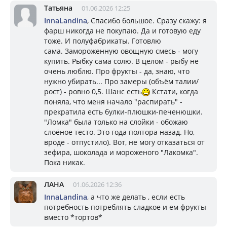
Татьяна
01.06.2026 12:25
InnaLandina
, Спасибо большое. Сразу скажу: я
фарш никогда не покупаю. Да и готовую еду
тоже. И полуфабрикаты. Готовлю
сама. Замороженную овощную смесь - могу
купить. Рыбку сама солю. В целом - рыбу не
очень люблю. Про фрукты - да, знаю, что
нужно убирать... Про замеры (объём талии/
рост) - ровно 0,5. Шанс есть
Кстати, когда
поняла, что меня начало "распирать" -
прекратила есть булки-плюшки-печенюшки.
"Ломка" была только на слойки - обожаю
слоёное тесто. Это года полтора назад. Но,
вроде - отпустило). Вот, не могу отказаться от
зефира, шоколада и мороженого "Лакомка".
Пока никак.
ЛАНА
01.06.2026 12:36
InnaLandina
, а что же делать , если есть
потребность потреблять сладкое и ем фрукты
вместо *тортов*