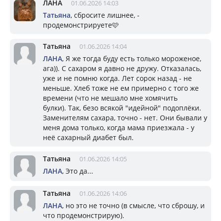
ЛАНА
01.06.2026 14:03
Татьяна
, сбросите лишнее, -
продемонстрируете🩷
Татьяна
01.06.2026 14:04
ЛАНА
, Я же тогда буду есть только мороженое,
ага)). С сахаром я давно не дружу. Отказалась,
уже и не помню когда. Лет сорок назад - не
меньше. Хлеб тоже не ем примерно с того же
времени (что не мешало мне хомячить
булки). Так, безо всякой "идейной" подоплёки.
Заменителям сахара, точно - нет. Они бывали у
меня дома только, когда мама приезжала - у
неё сахарный диабет был.
Татьяна
01.06.2026 14:05
ЛАНА
, Это да...
Татьяна
01.06.2026 14:06
ЛАНА
, но это не точно (в смысле, что сброшу, и
что продемонстрирую).