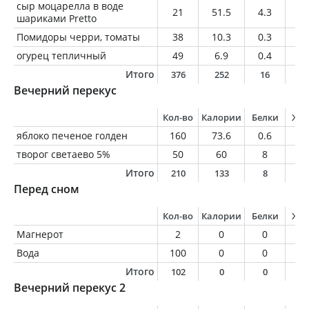
сыр моцарелла в воде
21
51.5
4.3
3.
шариками Pretto
Помидоры черри, томаты
38
10.3
0.3
0.
огурец тепличный
49
6.9
0.4
0
Итого
376
252
16
1
Вечерний перекус
Кол-во
Калории
Белки
Жи
яблоко печеное голден
160
73.6
0.6
0
творог светаево 5%
50
60
8
2.
Итого
210
133
8
2
Перед сном
Кол-во
Калории
Белки
Жи
Магнерот
2
0
0
0
Вода
100
0
0
0
Итого
102
0
0
0
Вечерний перекус 2