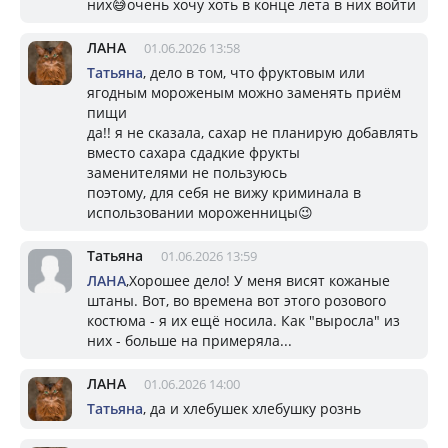
них😅очень хочу хоть в конце лета в них войти
ЛАНА
01.06.2026 13:58
Татьяна
, дело в том, что фруктовым или
ягодным мороженым можно заменять приём
пищи
да!! я не сказала, сахар не планирую добавлять
вместо сахара сдадкие фрукты
заменителями не пользуюсь
поэтому, для себя не вижу криминала в
использовании мороженницы😉
Татьяна
01.06.2026 13:59
ЛАНА
,Хорошее дело! У меня висят кожаные
штаны. Вот, во времена вот этого розового
костюма - я их ещё носила. Как "выросла" из
них - больше на примеряла...
ЛАНА
01.06.2026 14:00
Татьяна
, да и хлебушек хлебушку рознь