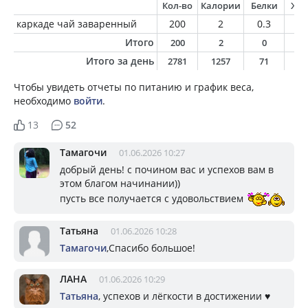
Кол-во
Калории
Белки
Жи
каркаде чай заваренный
200
2
0.3
0
Итого
200
2
0
0
Итого за день
2781
1257
71
5
Чтобы увидеть отчеты по питанию и график веса,
необходимо
войти
.
13
52
Тамагочи
01.06.2026 10:27
добрый день! с почином вас и успехов вам в
этом благом начинании))
пусть все получается с удовольствием
Татьяна
01.06.2026 10:28
Тамагочи
,Спасибо большое!
ЛАНА
01.06.2026 10:29
Татьяна
, успехов и лёгкости в достижении ♥️