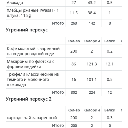
Авокадо
27
43.2
0.5
4
Хлебцы ржаные [Wasa] - 1
11.5
38.4
1
0.
штука: 11,5g
Итого
263
142
3
9
Утренний перекус
Кол-во
Калории
Белки
Жи
Кофе молотый, сваренный
200
2
0.2
0
на водопроводной воде
Макароны по-флотски с
86
121.3
12.1
4.
фаршем индейки
Трюфели классические из
темного и молочного
16
101.1
0.5
7.
шоколада
Итого
302
224
12
1
Утренний перекус 2
Кол-во
Калории
Белки
Жи
каркаде чай заваренный
200
2
0.3
0
Итого
200
2
0
0