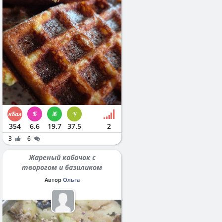
354
6.6
19.7
37.5
2
3
6
Жареный кабачок с
творогом и базиликом
Автор
Ольга