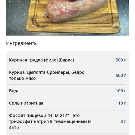
Ингредиенты
Куриная грудка (филе) (Варка)
500 г
Курица, цыплята-бройлеры, бедро,
500 г
только мясо
Вода
100 г
Соль нитритная
18 г
Фосфат пищевой "Hi М 217" - это
трифосфат натрия 5-тизамещенный (Е
3 г
451i)