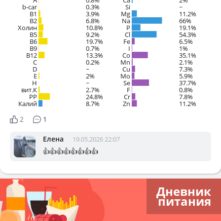
b-car
0.3%
Si
~
В1
3.9%
Mg
11.2%
B2
6.8%
Na
66%
Холин
10.8%
P
19.1%
B5
9.2%
Cl
54.3%
B6
19.7%
Fe
6.5%
B9
0.7%
I
1%
B12
13.3%
Co
35.1%
C
0.2%
Mn
2.1%
D
~
Cu
7.3%
E
2%
Mo
5.9%
H
~
Se
37.7%
вит.К
2.7%
F
0.8%
PP
24.8%
Cr
7.8%
Калий
8.7%
Zn
11.2%
2
1
Елена
19.05.2026 22:07
👍👍👍👍👍👍👍👍
Дневник
питания