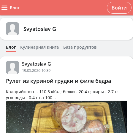
Войти
Блог
Svyatoslav G
Блог
Кулинарная книга
База продуктов
Svyatoslav G
19.05.2026 10:39
Рулет из куриной грудки и филе бедра
Калорийность -
110.3 кКал
; белки -
20.4 г
; жиры -
2.7 г
;
углеводы -
0.4 г
на
100 г
.