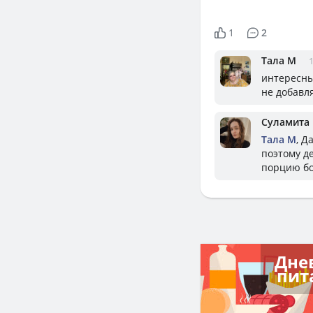
1
2
Тала М
1
интересны
не добавля
Суламита
Тала М
, Д
поэтому д
порцию бо
Дне
пит