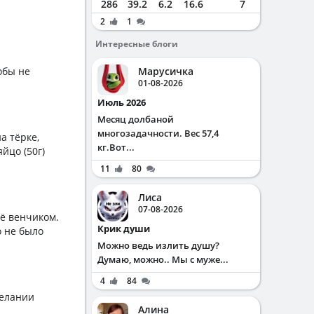
286
39.2
6.2
16.6
7
2
1
Интересные блоги
Марусичка
обы не
01-08-2026
Июль 2026
Месяц долбаной
многозадачности. Вес 57,4
а тёрке,
кг.Вот...
яйцо (50г)
11
80
Лиса
07-08-2026
сё венчиком.
Крик души
о не было
Можно ведь излить душу?
Думаю, можно.. Мы с муже...
4
84
желании
Алина