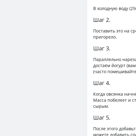
В холодную воду (25
Шаг 2.
Поставить это на с
пригорело.
Шаг 3.
Параллельно нарезае
достаём йогурт (вам 
(часто помешивайте о
Шаг 4.
Когда овсянка начн
Масса побелеет и ст
сырым.
Шаг 5.
После этого добавь
можете добавить сол