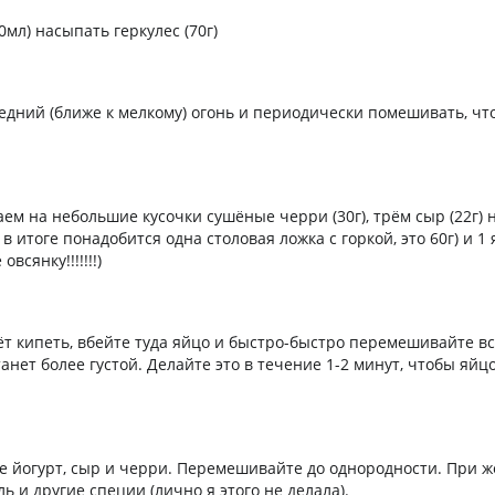
0мл) насыпать геркулес (70г)
редний (ближе к мелкому) огонь и периодически помешивать, чт
м на небольшие кусочки сушёные черри (30г), трём сыр (22г) н
в итоге понадобится одна столовая ложка с горкой, это 60г) и 1 
всянку!!!!!!!)
ёт кипеть, вбейте туда яйцо и быстро-быстро перемешивайте в
анет более густой. Делайте это в течение 1-2 минут, чтобы яйц
те йогурт, сыр и черри. Перемешивайте до однородности. При 
ь и другие специи (лично я этого не делала).