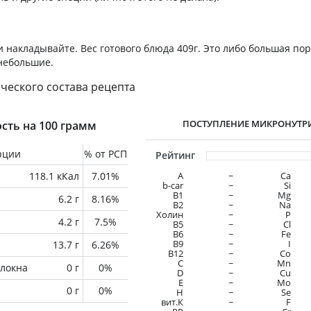
и накладывайте. Вес готового блюда 409г. Это либо большая по
 небольшие.
ческого состава рецепта
ПОСТУПЛЕНИЕ МИКРОНУТР
сть на 100 грамм
рции
% от РСП
Рейтинг
118.1 кКал
7.01%
A
~
Ca
b-car
~
Si
В1
~
Mg
6.2 г
8.16%
B2
~
Na
Холин
~
P
4.2 г
7.5%
B5
~
Cl
B6
~
Fe
B9
~
I
13.7 г
6.26%
B12
~
Co
C
~
Mn
локна
0 г
0%
D
~
Cu
E
~
Mo
0 г
0%
H
~
Se
вит.К
~
F