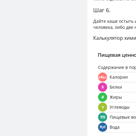
Шаг 6.
Дайте каше остыть 
человека, либо две
Калькулятор хими
Пищевая ценно
Содержание в по
Калории
Белки
Жиры
Углеводы
Пищевые во
Вода