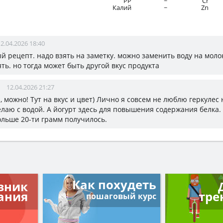
PP
~
Cr
Калий
~
Zn
2.04.2026 18:40
й рецепт. надо взять на заметку. можно заменить воду на моло
ть. но тогда может быть другой вкус продукта
12.04.2026 21:27
а, можно! Тут на вкус и цвет) Лично я совсем не люблю геркулес 
елаю с водой. А йогурт здесь для повышения содержания белка. 
льше 20-ти грамм получилось.
Как похудеть
вник
ания
тре
пошаговый курс