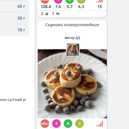
60 г
108.4
7.6
5.7
6.3
15
2
7
50 г
Сырники низкоуглеводные
70 г
Автор
ДД
чно сытная и