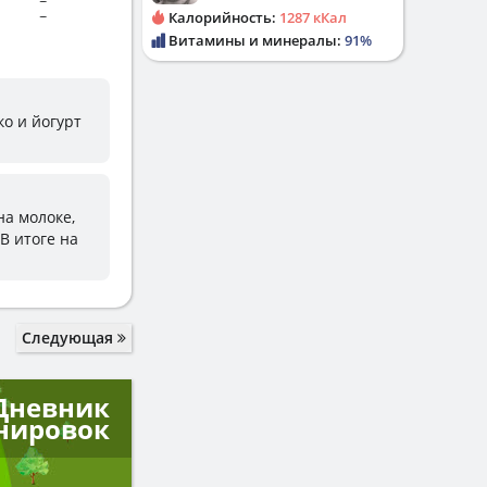
~
~
Калорийность:
1287 кКал
Витамины и минералы:
91%
ко и йогурт
на молоке,
В итоге на
Следующая
Дневник
нировок