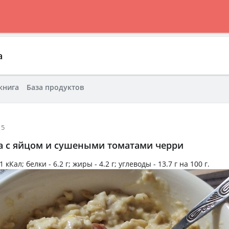
а
книга
База продуктов
15
а с яйцом и сушеными томатами черри
1 кКал
; белки -
6.2 г
; жиры -
4.2 г
; углеводы -
13.7 г
на
100 г
.