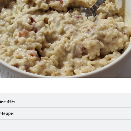
ий» 46%
 Черри