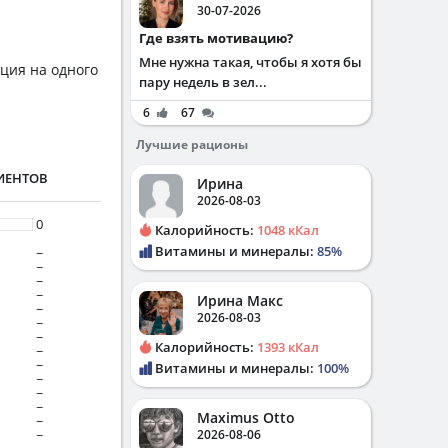
30-07-2026
Где взять мотивацию?
Мне нужна такая, чтобы я хотя бы
рция на одного
пару недель в зел...
6
67
Лучшие рационы
ИЕНТОВ
Ирина
2026-08-03
0
Калорийность:
1048 кКал
Витамины и минералы:
85%
~
~
~
~
Ирина Макс
~
2026-08-03
~
~
Калорийность:
1393 кКал
~
~
Витамины и минералы:
100%
~
~
~
Maximus Otto
~
2026-08-06
~