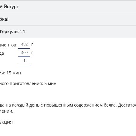
й Йогурт
рка)
Геркулес"-1
г
диентов
г
да
ия:
15 мин
ного приготовления:
5 мин
ша на каждый день с повышенным содержанием белка. Достато
лении.
укция