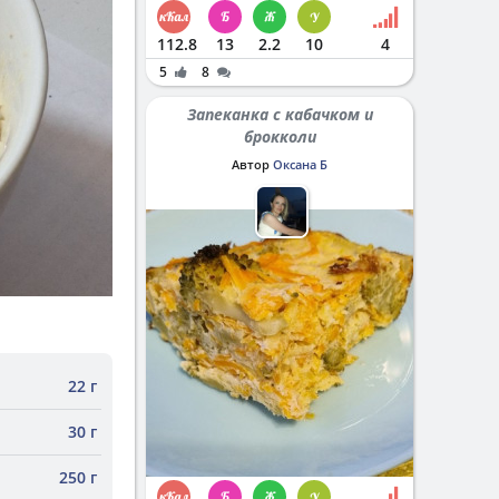
112.8
13
2.2
10
4
5
8
Запеканка с кабачком и
брокколи
Автор
Оксана Б
22 г
30 г
250 г