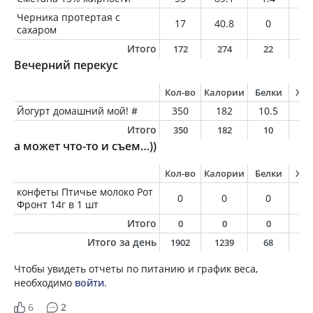
Черника протертая с
17
40.8
0
0
сахаром
Итого
172
274
22
1
Вечерний перекус
Кол-во
Калории
Белки
Жи
Йогурт домашний мой! #
350
182
10.5
8.
Итого
350
182
10
8
а может что-то и съем…))
Кол-во
Калории
Белки
Жи
конфеты Птичье молоко Рот
0
0
0
0
Фронт 14г в 1 шт
Итого
0
0
0
0
Итого за день
1902
1239
68
4
Чтобы увидеть отчеты по питанию и график веса,
необходимо
войти
.
6
2