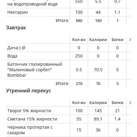
550
5.5
0.7
0.
на водопроводной воде
Нектарин
100
44
1.1
0.
Итого
680
169
1
0
Завтрак
Кол-во
Калории
Белки
Жи
Дача:) @
0
0
0
0
Вода
250
0
0
0
Батончик глазированный
"Малиновый сорбет"
0.5
70.5
5
3.
Bombbar
Итого
270
70
5
3
Утренний перекус
Кол-во
Калории
Белки
Жи
Творог 5% жирности
100
145
21
5
Сметана 15% жирности
55
89.1
1.4
8.
Черника протертая с
15
36
0
0
сахаром