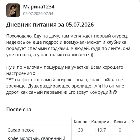
Марина1234
05.07.2026 07:54
Дневник питания за 05.07.2026
Похолодало. Еду на дачу, там меня ждёт первый огурец,
надеюсь он ещё подрос и возмужал) Может и клубника
порадует спелыми ягодками. У людей, судя по ленте, она
уже отошла, а у нас только начинается))
Ну и по мелочам пошуршу на участке) Всем хорошего
настроения🌷
*** на фото тот самый огирок… знаю, знаю - «Жалкое
зрелище. Душераздирающее зрелище...» )) Но он мне
дорог, как самый первый))))) Его зовут Конфуций!😋
После сна
Кол-во
Калории
Белки
Жи
Сахар песок
30
119.7
0
0
Кофе молотый, сваренный