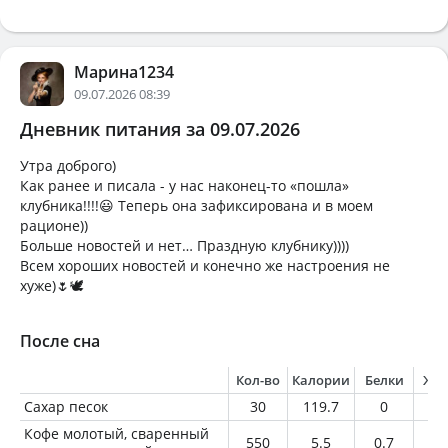
Марина1234
09.07.2026 08:39
Дневник питания за 09.07.2026
Утра доброго)
Как ранее и писала - у нас наконец-то «пошла»
клубника!!!!😃 Теперь она зафиксирована и в моем
рационе))
Больше новостей и нет… Праздную клубнику))))
Всем хороших новостей и конечно же настроения не
хуже)🌷🕊️
После сна
Кол-во
Калории
Белки
Жи
Сахар песок
30
119.7
0
0
Кофе молотый, сваренный
550
5.5
0.7
0.