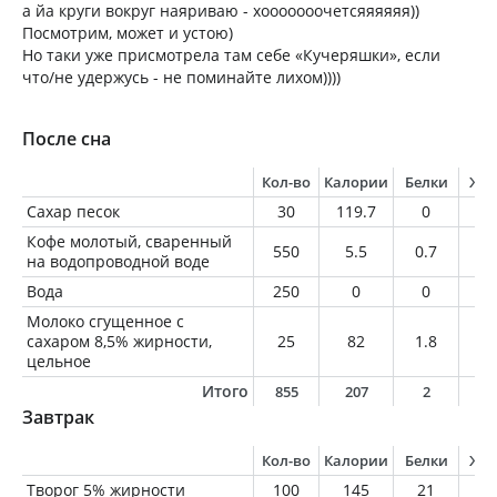
а йа круги вокруг наяриваю - хооооооочетсяяяяяя))
Посмотрим, может и устою)
Но таки уже присмотрела там себе «Кучеряшки», если
что/не удержусь - не поминайте лихом))))
После сна
Кол-во
Калории
Белки
Жи
Сахар песок
30
119.7
0
0
Кофе молотый, сваренный
550
5.5
0.7
0.
на водопроводной воде
Вода
250
0
0
0
Молоко сгущенное с
сахаром 8,5% жирности,
25
82
1.8
2.
цельное
Итого
855
207
2
2
Завтрак
Кол-во
Калории
Белки
Жи
Творог 5% жирности
100
145
21
5