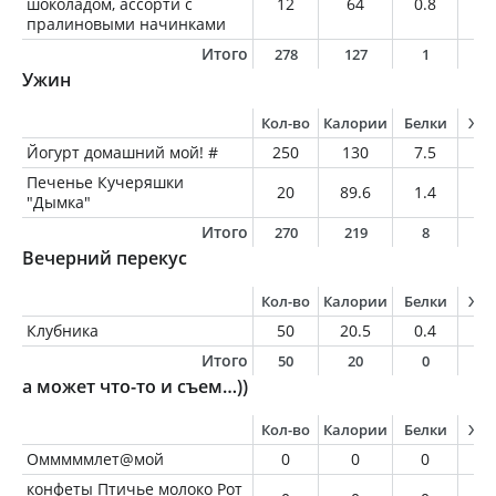
шоколадом, ассорти с
12
64
0.8
3.
пралиновыми начинками
Итого
278
127
1
7
Ужин
Кол-во
Калории
Белки
Жи
Йогурт домашний мой! #
250
130
7.5
6
Печенье Кучеряшки
20
89.6
1.4
3.
"Дымка"
Итого
270
219
8
9
Вечерний перекус
Кол-во
Калории
Белки
Жи
Клубника
50
20.5
0.4
0.
Итого
50
20
0
0
а может что-то и съем…))
Кол-во
Калории
Белки
Жи
Омммммлет@мой
0
0
0
0
конфеты Птичье молоко Рот