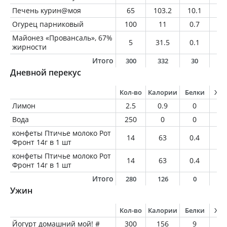
Печень курин@моя
65
103.2
10.1
6.
Огурец парниковый
100
11
0.7
0.
Майонез «Провансаль», 67%
5
31.5
0.1
3.
жирности
Итого
300
332
30
1
Дневной перекус
Кол-во
Калории
Белки
Жи
Лимон
2.5
0.9
0
0
Вода
250
0
0
0
конфеты Птичье молоко Рот
14
63
0.4
3.
Фронт 14г в 1 шт
конфеты Птичье молоко Рот
14
63
0.4
3.
Фронт 14г в 1 шт
Итого
280
126
0
7
Ужин
Кол-во
Калории
Белки
Жи
Йогурт домашний мой! #
300
156
9
7.