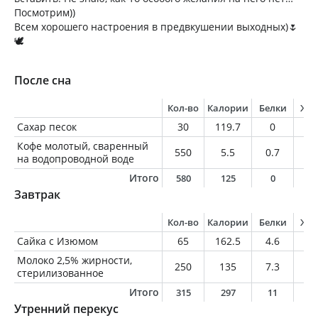
Посмотрим))
Всем хорошего настроения в предвкушении выходных)🌷
🕊️
После сна
Кол-во
Калории
Белки
Жи
Сахар песок
30
119.7
0
0
Кофе молотый, сваренный
550
5.5
0.7
0.
на водопроводной воде
Итого
580
125
0
0
Завтрак
Кол-во
Калории
Белки
Жи
Сайка с Изюмом
65
162.5
4.6
1.
Молоко 2,5% жирности,
250
135
7.3
6.
стерилизованное
Итого
315
297
11
7
Утренний перекус