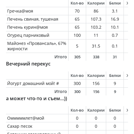
Кол-во
Калории
Белки
Жи
Гречка@моя
70
86
3.1
2
Печень свиная, тушеная
65
107.3
16.9
2.
Печень курин@моя
65
103.2
10.1
6.
Огурец парниковый
100
11
0.7
0.
Майонез «Провансаль», 67%
5
31.5
0.1
3.
жирности
Итого
305
338
31
1
Вечерний перекус
Кол-во
Калории
Белки
Жи
Йогурт домашний мой! #
300
156
9
7.
Итого
300
156
9
7
а может что-то и съем…))
Кол-во
Калории
Белки
Жи
Омммммлет@мой
0
0
0
0
Сахар песок
0
0
0
0