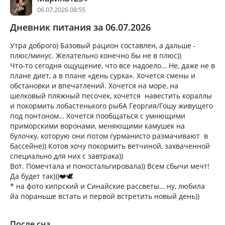
06.07.2026 08:55
Дневник питания за 06.07.2026
Утра доброго) Базовый рацион составлен, а дальше -
плюс/минус. Желательно конечно бы не в плюс))
Что-то сегодня ощущение, что все надоело… Не, даже не в
плане диет, а в плане «день сурка». Хочется смены и
обстановки и впечатлений. Хочется на море, на
шелковый пляжный песочек, хочется навестить кораллы
и покормить лобастенького рыбА Георгия/Гошу живущего
под понтоном… Хочется пообщаться с умнющими
приморскими воронами, меняющими камушек на
булочку, которую они потом гурманисто размачивают в
бассейне)) Котов хочу покормить ветчиной, захваченной
специально для них с завтрака))
Вот. Помечтала и поностальгировала)) Всем сбычи мечт!
Да будет так)))❤️🕊️
* на фото кипрский и Синайские рассветы… ну, любила
йа пораньше встать и первой встретить новый день))
После сна