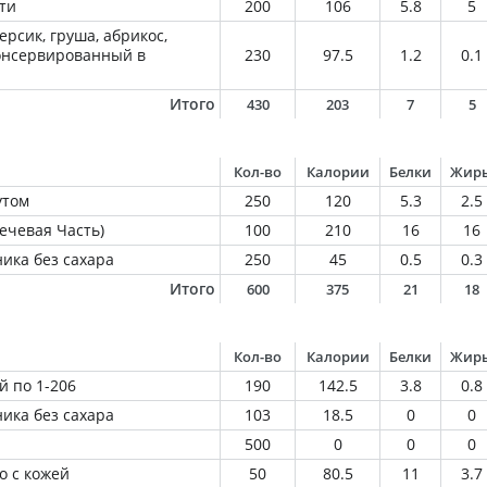
ти
200
106
5.8
5
ерсик, груша, абрикос,
консервированный в
230
97.5
1.2
0.1
Итого
430
203
7
5
Кол-во
Калории
Белки
Жир
утом
250
120
5.3
2.5
ечевая Часть)
100
210
16
16
ика без сахара
250
45
0.5
0.3
Итого
600
375
21
18
Кол-во
Калории
Белки
Жир
й по 1-206
190
142.5
3.8
0.8
ика без сахара
103
18.5
0
0
500
0
0
0
о с кожей
50
80.5
11
3.7