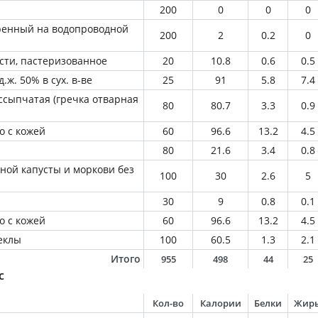
200
0
0
0
ренный на водопроводной
200
2
0.2
0
сти, пастеризованное
20
10.8
0.6
0.5
.ж. 50% в сух. в-ве
25
91
5.8
7.4
ссыпчатая (гречка отварная
80
80.7
3.3
0.9
о с кожей
60
96.6
13.2
4.5
80
21.6
3.4
0.8
ной капусты и моркови без
100
30
2.6
5
30
9
0.8
0.1
о с кожей
60
96.6
13.2
4.5
еклы
100
60.5
1.3
2.1
Итого
955
498
44
25
с
Кол-во
Калории
Белки
Жир