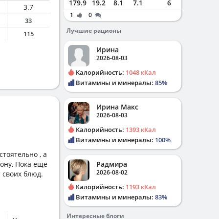
179.9
19.2
8.1
7.1
6
3.7
1
0
33
Лучшие рационы
115
Ирина
2026-08-03
Калорийность:
1048 кКал
Витамины и минералы:
85%
Ирина Макс
2026-08-03
Калорийность:
1393 кКал
Витамины и минералы:
100%
тоятельно , а
ону, Пока ещё
Радмира
2026-08-02
 своих блюд.
Калорийность:
1193 кКал
Витамины и минералы:
83%
Интересные блоги