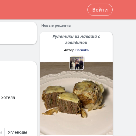
Войти
Новые рецепты
Рулетики из лаваша с
говядиной
Автор
Darinika
 хотела
ы
Углеводы