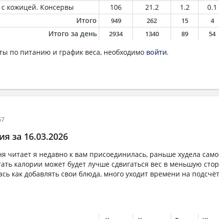
 с кожицей. Консервы
106
21.2
1.2
0.1
Итого
949
262
15
4
Итого за день
2934
1340
89
54
ты по питанию и график веса, необходимо
войти
.
57
я за 16.03.2026
ня читает я недавно к вам присоединилась, раньше худела самос
ать калории может будет лучше сдвигаться вес в меньшую стор
ась как добавлять свои блюда, много уходит времени на подсчёт