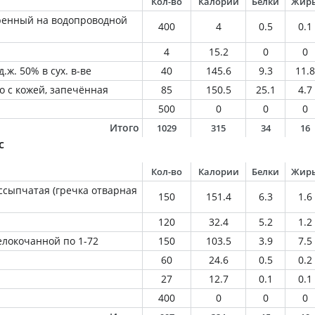
Кол-во
Калории
Белки
Жир
ренный на водопроводной
400
4
0.5
0.1
4
15.2
0
0
.ж. 50% в сух. в-ве
40
145.6
9.3
11.8
о с кожей, запечённая
85
150.5
25.1
4.7
500
0
0
0
Итого
1029
315
34
16
с
Кол-во
Калории
Белки
Жир
ссыпчатая (гречка отварная
150
151.4
6.3
1.6
120
32.4
5.2
1.2
елокочанной по 1-72
150
103.5
3.9
7.5
60
24.6
0.5
0.2
27
12.7
0.1
0.1
400
0
0
0