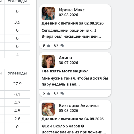
ы
Углеводы
Ирина Макс
0
02-08-2026
3.9
Дневник питания за 02.08.2026
0
Сегодняшний рациончик. :)
Вчера был насыщенный ден...
0
9
67
0
4
Алина
30-07-2026
Где взять мотивацию?
ы
Углеводы
Мне нужна такая, чтобы я хотя бы
27.9
пару недель в зел...
6
67
0.1
4.7
Виктория Акилина
4.5
05-08-2026
2.6
Дневник питания за 04.08.2026
❄️Сон Около 5 часов ❄️
0
Восстановление из приложени...