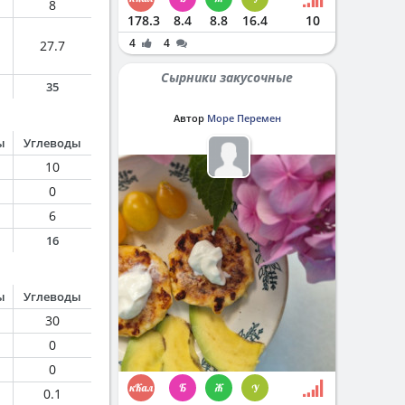
8
178.3
8.4
8.8
16.4
10
4
4
27.7
Сырники закусочные
35
Автор
Море Перемен
ы
Углеводы
10
0
6
16
ы
Углеводы
30
0
0
0.1