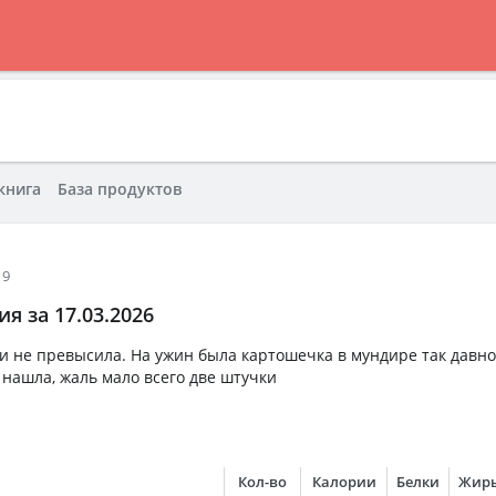
книга
База продуктов
19
я за 17.03.2026
ии не превысила. На ужин была картошечка в мундире так давно
 нашла, жаль мало всего две штучки
Кол-во
Калории
Белки
Жир