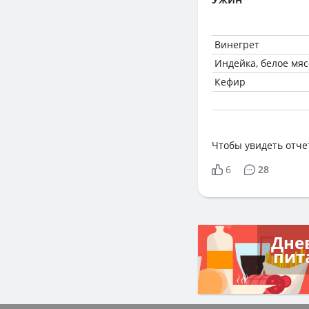
Винегрет
Индейка, белое мяс
Кефир
Чтобы увидеть отче
6
28
Дне
пит