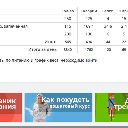
Кол-во
Калории
Белки
Жир
250
225
4
15
о, запечённая
115
169.1
34.6
2.4
200
100
6
5
Итого
565
494
44
22
Итого за день
3840
1762
120
69
ты по питанию и график веса, необходимо
войти
.
Как похудеть
вник
ания
тре
пошаговый курс