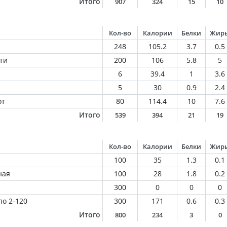
Итого
907
324
15
10
Кол-во
Калории
Белки
Жир
248
105.2
3.7
0.5
ти
200
106
5.8
5
6
39.4
1
3.6
5
30
0.9
2.4
от
80
114.4
10
7.6
Итого
539
394
21
19
Кол-во
Калории
Белки
Жир
100
35
1.3
0.1
ная
100
28
1.8
0.2
300
0
0
0
о 2-120
300
171
0.6
0.3
Итого
800
234
3
0