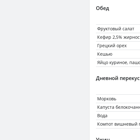
Обед
Фруктовый салат
Кефир 2,5% жирнос
Грецкий орех
Кешью
Яйцо куриное, паш
Дневной перекус
Морковь
Капуста белокочан
Вода
Компот вишневый п
Ужин