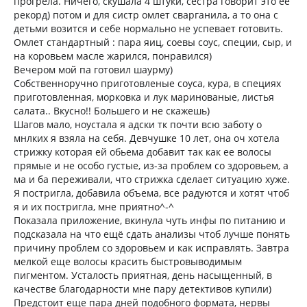
прогрела. Ничего, скушала 4 штуки, сестра говорит это ее
рекорд) потом и для систр омлет сварганила, а то она с
детьми возится и себе нормально не успевает готовить.
Омлет стандартный : пара яиц, соевы соус, специи, сыр, и
на коровьем масле жарился, понравился)
Вечером мой па готовил шаурму)
Собственноручно приготовленые соуса, кура, в специях
приготовленная, морковка и лук маринованые, листья
салата.. Вкусно!! Большего и не скажешь)
Шагов мало, ноустала я адски тк почти всю заботу о
мнлких я взяла на себя. Девчушке 10 лет, она оч хотела
стрижку которая ей обьема добавит так как ее волосы
прямые и не особо густые, из-за проблем со здоровьем, а
ма и ба переживали, что стрижка сделает ситуацию хуже.
Я постригла, добавила объема, все радуются и хотят чтоб
я и их постригла, мне приятно^-^
Показала приложение, вкинула чуть инфы по питанию и
подсказала на что ещё сдать анализы чтоб лучше понять
причину проблем со здоровьем и как исправлять. Завтра
мелкой еще волосы красить быстровыводимым
пигментом. Усталость приятная, день насыщенный, в
качестве благодарности мне пару детективов купили)
Предстоит еще пара дней подобного формата, нервы