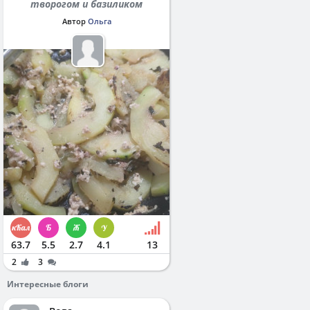
творогом и базиликом
Автор
Ольга
63.7
5.5
2.7
4.1
13
2
3
Интересные блоги