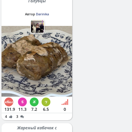
Голубцы
Автор
Darinika
131.9
11.3
7.2
6.5
0
4
3
Жареный кабачок с