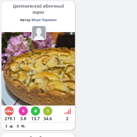
Цветаевский яблочный
пирог
Автор
Море Перемен
279.1
3.8
13.7
34.6
2
3
0