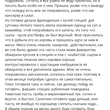
подружкой, Отчеты я все равно не веду публично, но и
писать было особо не о чем. Пришла, разве что, к выводу,
что селедку есть мне не понравилось, разве что как
кансерву в салат.
Из готовки делала фрикадельки с кучей специй. для
супчика лёгкого такого, взяла огромную курицу на суп и
камамбер, чтоб попробовать его запечь. Из того что
сьела - кусок ростбифа, он был вкусный. Мне приснилось
что я добыла его из коровы и пришлось идти за ним в
магаз. Мясо очень нежное, сахарное, действительно, как
во сне было, думаю эта часть стала моим фаворитом,
обжарила кусочек в специях и ела с чиабаттой, сыром и
шпинатом, Нежное мясо коровки хорошо
контрастировалло с хрустящим хлебушком (я её
обжарила) и всё дополняла аджика. Мне не очень
понравилась магазинная, хотелось поострее, поэтому в
этом месяце попробую сделать её самостоятельно.
Плюс готовила тако, и сейчас, как допишу, пойду их
готовить. фаршик, специи, рубленная помидорка,
томатная паста, грибы и маринованный лук. сочно и
вкусно. и быстро. Салатики готовить куда дольше, или
пасту, её вообще по хорошему слепить сначала надо...
В общем планов на месяц много, буду готовить, буду