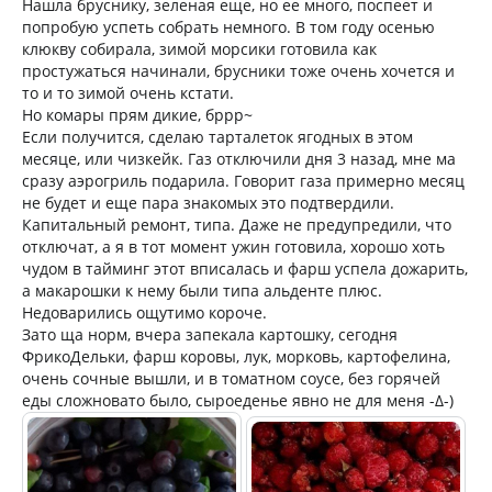
Нашла бруснику, зеленая еще, но ее много, поспеет и
попробую успеть собрать немного. В том году осенью
клюкву собирала, зимой морсики готовила как
простужаться начинали, брусники тоже очень хочется и
то и то зимой очень кстати.
Но комары прям дикие, бррр~
Если получится, сделаю тарталеток ягодных в этом
месяце, или чизкейк. Газ отключили дня 3 назад, мне ма
сразу аэрогриль подарила. Говорит газа примерно месяц
не будет и еще пара знакомых это подтвердили.
Капитальный ремонт, типа. Даже не предупредили, что
отключат, а я в тот момент ужин готовила, хорошо хоть
чудом в тайминг этот вписалась и фарш успела дожарить,
а макарошки к нему были типа альденте плюс.
Недоварились ощутимо короче.
Зато ща норм, вчера запекала картошку, сегодня
ФрикоДельки, фарш коровы, лук, морковь, картофелина,
очень сочные вышли, и в томатном соусе, без горячей
еды сложновато было, сыроеденье явно не для меня -∆-)