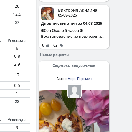
28
Виктория Акилина
12.5
05-08-2026
57
Дневник питания за 04.08.2026
❄️Сон Около 5 часов ❄️
Восстановление из приложени...
ы
Углеводы
6
62
6
Новые рецепты
0.8
2.9
Сырники закусочные
17
Автор
Море Перемен
0.5
1
28
ы
Углеводы
9