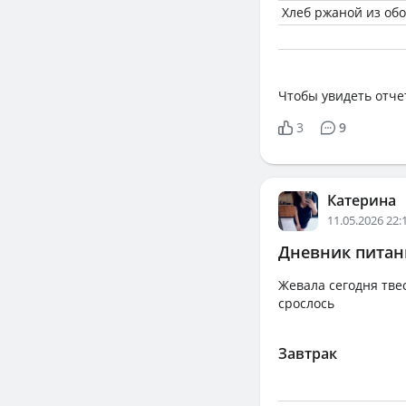
Хлеб ржаной из об
Чтобы увидеть отче
3
9
Катерина
11.05.2026 22:
Дневник питани
Жевала сегодня твес
срослось
Завтрак