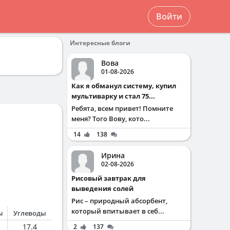
Войти
Интересные блоги
Вова
01-08-2026
Как я обманул систему, купил
мультиварку и стал 75...
Ребята, всем привет! Помните
меня? Того Вову, кото...
14
138
Ирина
02-08-2026
Рисовый завтрак для
выведения солей
Рис – природный абсорбент,
который впитывает в себ...
ы
Углеводы
17.4
2
137