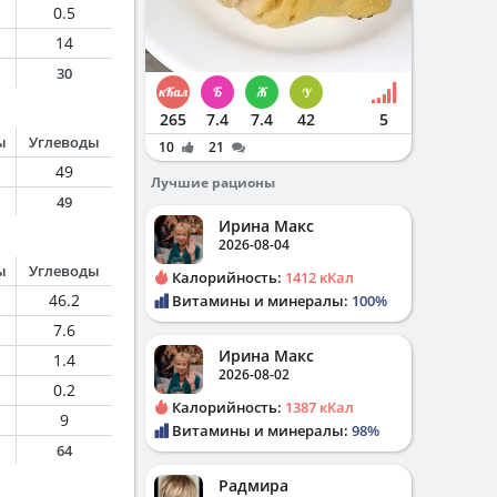
0.5
14
30
265
7.4
7.4
42
5
ы
Углеводы
10
21
49
Лучшие рационы
49
Ирина Макс
2026-08-04
ы
Углеводы
Калорийность:
1412 кКал
46.2
Витамины и минералы:
100%
7.6
Ирина Макс
1.4
2026-08-02
0.2
Калорийность:
1387 кКал
9
Витамины и минералы:
98%
64
Радмира