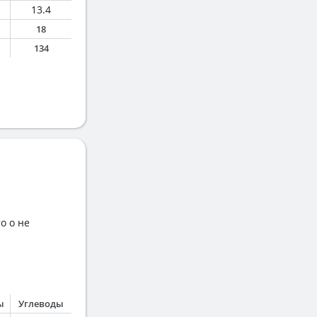
13.4
18
134
о о не
ы
Углеводы