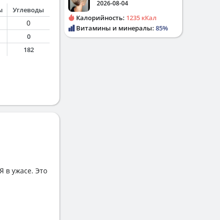
2026-08-04
ы
Углеводы
Калорийность:
1235 кКал
0
Витамины и минералы:
85%
0
182
Я в ужасе. Это