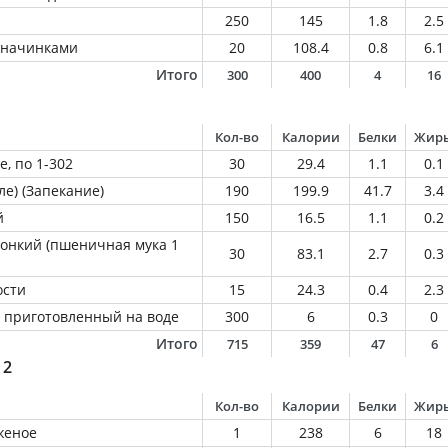
250
145
1.8
2.5
 начинками
20
108.4
0.8
6.1
Итого
300
400
4
16
Кол-во
Калории
Белки
Жир
, по 1-302
30
29.4
1.1
0.1
ле) (Запекание)
190
199.9
41.7
3.4
й
150
16.5
1.1
0.2
онкий (пшеничная мука 1
30
83.1
2.7
0.3
ости
15
24.3
0.4
2.3
 приготовленный на воде
300
6
0.3
0
Итого
715
359
47
6
 2
Кол-во
Калории
Белки
Жир
женое
1
238
6
18