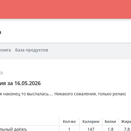
а
книга
База продуктов
23
я за 16.05.2026
я наконец то выспалась.... Никакого сожаления, только релакс
Кол-во
Калории
Белки
Жир
ельный даёжъ
1
147
1.8
7.8