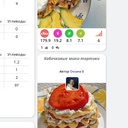
9
ы
Углеводы
0
0
179.9
19.2
8.1
7.1
6
1
0
ы
Углеводы
Кабачковые мини-тортики
1.2
1
Автор
Оксана Б
2
97