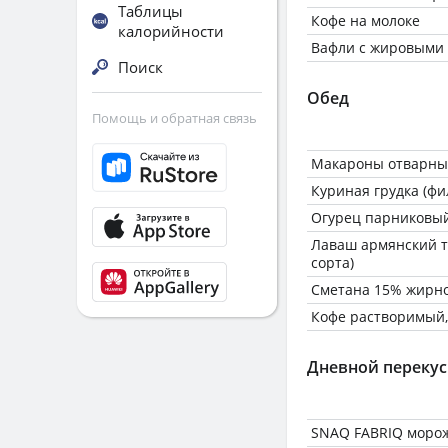
Таблицы
Кофе на молоке
калорийности
Вафли с жировыми
Поиск
Обед
Помощь и обратная связь
Макароны отварные
Куриная грудка (фи
Огурец парниковы
Лаваш армянский т
сорта)
Сметана 15% жирн
Кофе растворимый,
Дневной перекус
SNAQ FABRIQ моро