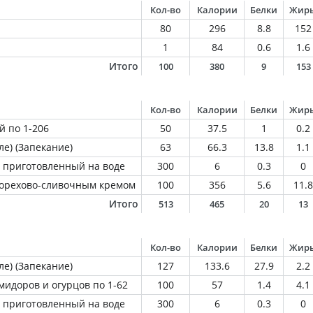
Кол-во
Калории
Белки
Жир
80
296
8.8
152
1
84
0.6
1.6
Итого
100
380
9
153
Кол-во
Калории
Белки
Жир
й по 1-206
50
37.5
1
0.2
ле) (Запекание)
63
66.3
13.8
1.1
 приготовленный на воде
300
6
0.3
0
 орехово-сливочным кремом
100
356
5.6
11.8
Итого
513
465
20
13
Кол-во
Калории
Белки
Жир
ле) (Запекание)
127
133.6
27.9
2.2
мидоров и огурцов по 1-62
100
57
1.4
4.1
 приготовленный на воде
300
6
0.3
0