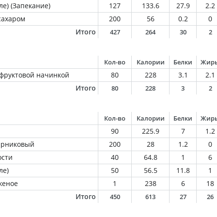
ле) (Запекание)
127
133.6
27.9
2.2
сахаром
200
56
0.2
0
Итого
427
264
30
2
Кол-во
Калории
Белки
Жир
 фруктовой начинкой
80
228
3.1
2.1
Итого
80
228
3
2
Кол-во
Калории
Белки
Жир
90
225.9
7
1.2
парниковый
200
28
1.2
0
ости
40
64.8
1
6
ле)
50
56.5
11.8
1
женое
1
238
6
18
Итого
450
613
27
26