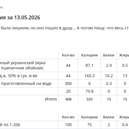
04
я за 13.05.2026
было лишним, но оно пошло в душу... А потом пишу, что весь ст
Кол-во
Калории
Белки
Жир
ный украинский (мука
44
87.1
2.9
0.5
 пшеничная обойная)
.ж. 50% в сух. в-ве
44
160.2
10.2
13
 приготовленный на воде
300
6
0.3
0
20
79.8
0
0
Итого
408
333
13
13
Кол-во
Калории
Белки
Жир
й по 1-206
100
75
2
0.4