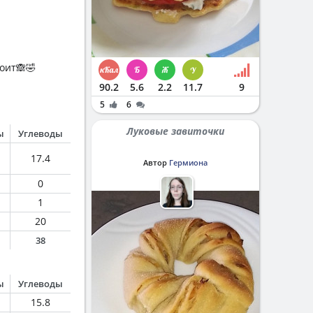
оит🙈🤣
90.2
5.6
2.2
11.7
9
5
6
Луковые завиточки
ы
Углеводы
17.4
Автор
Гермиона
0
1
20
38
ы
Углеводы
15.8