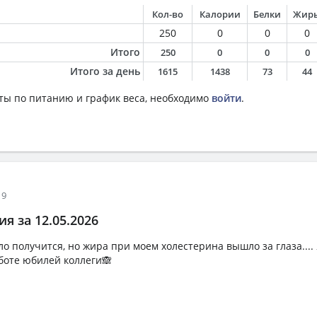
Кол-во
Калории
Белки
Жир
250
0
0
0
Итого
250
0
0
0
Итого за день
1615
1438
73
44
ты по питанию и график веса, необходимо
войти
.
19
я за 12.05.2026
ло получится, но жира при моем холестерина вышло за глаза.... 
аботе юбилей коллеги🙈