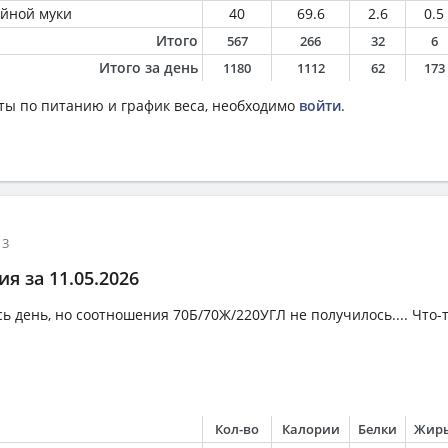
ойной муки
40
69.6
2.6
0.5
Итого
567
266
32
6
Итого за день
1180
1112
62
173
ты по питанию и график веса, необходимо
войти
.
13
я за 11.05.2026
ь день, но соотношения 70Б/70Ж/220УГЛ не получилось.... Что-т
Кол-во
Калории
Белки
Жир