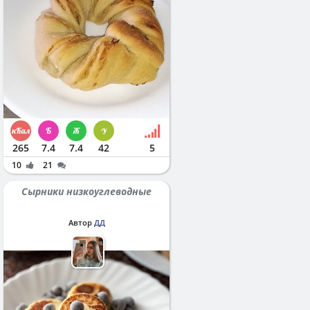
265
7.4
7.4
42
5
10
21
Сырники низкоуглеводные
Автор
ДД