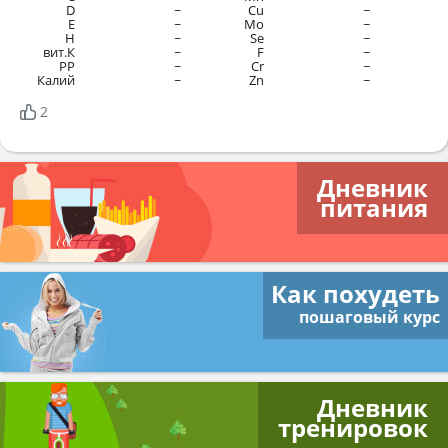
D
~
Cu
~
E
~
Mo
~
H
~
Se
~
вит.К
~
F
~
PP
~
Cr
~
Калий
~
Zn
~
2
Дневник
питания
Как похудеть
пошаговый курс
Дневник
тренировок