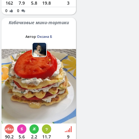
162
7.9
5.8
19.8
3
0
0
Кабачковые мини-тортики
Автор
Оксана Б
90.2
5.6
2.2
11.7
9