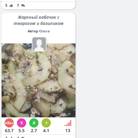
5
7
Жареный кабачок с
творогом и базиликом
Автор
Ольга
63.7
5.5
2.7
4.1
13