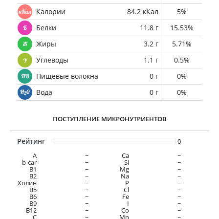
Калории
84.2 кКал
5%
Белки
11.8 г
15.53%
Жиры
3.2 г
5.71%
Углеводы
1.1 г
0.5%
Пищевые волокна
0 г
0%
Вода
0 г
0%
ПОСТУПЛЕНИЕ МИКРОНУТРИЕНТОВ
Рейтинг
0
A
~
Ca
~
b-car
~
Si
~
В1
~
Mg
~
B2
~
Na
~
Холин
~
P
~
B5
~
Cl
~
B6
~
Fe
~
B9
~
I
~
B12
~
Co
~
C
~
Mn
~