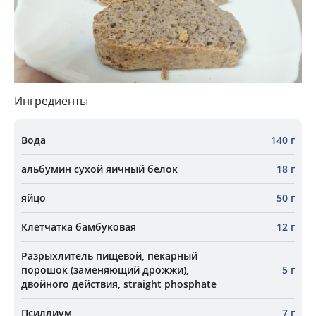
Ингредиенты
Вода
140 г
альбумин сухой яичный белок
18 г
яйцо
50 г
Клетчатка бамбуковая
12 г
Разрыхлитель пищевой, пекарный
порошок (заменяющий дрожжи),
5 г
двойного действия, straight phosphate
Псиллиум
7 г