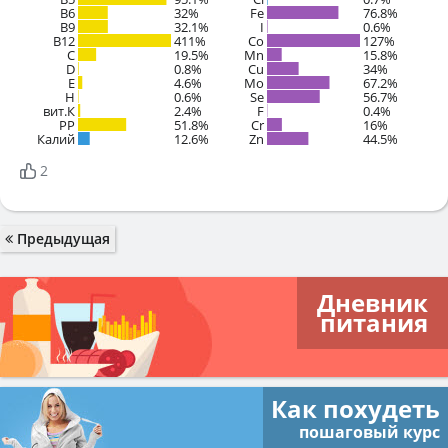
B6
32%
Fe
76.8%
B9
32.1%
I
0.6%
B12
411%
Co
127%
C
19.5%
Mn
15.8%
D
0.8%
Cu
34%
E
4.6%
Mo
67.2%
H
0.6%
Se
56.7%
вит.К
2.4%
F
0.4%
PP
51.8%
Cr
16%
Калий
12.6%
Zn
44.5%
2
Предыдущая
Дневник
питания
Как похудеть
пошаговый курс