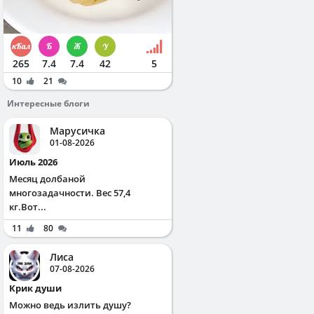
265
7.4
7.4
42
5
10
21
Интересные блоги
Марусичка
01-08-2026
Июль 2026
Месяц долбаной
многозадачности. Вес 57,4
кг.Вот...
11
80
Лиса
07-08-2026
Крик души
Можно ведь излить душу?