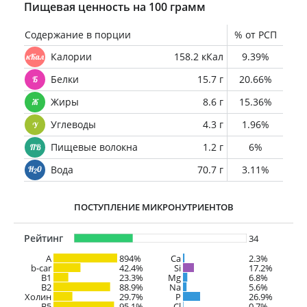
Пищевая ценность на 100 грамм
Содержание в порции
% от РСП
Калории
158.2 кКал
9.39%
Белки
15.7 г
20.66%
Жиры
8.6 г
15.36%
Углеводы
4.3 г
1.96%
Пищевые волокна
1.2 г
6%
Вода
70.7 г
3.11%
ПОСТУПЛЕНИЕ МИКРОНУТРИЕНТОВ
Рейтинг
34
A
894%
Ca
2.3%
b-car
42.4%
Si
17.2%
В1
23.3%
Mg
6.8%
B2
88.9%
Na
5.6%
Холин
29.7%
P
26.9%
B5
95.1%
Cl
0.7%