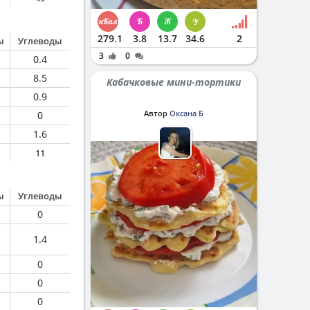
279.1
3.8
13.7
34.6
2
ы
Углеводы
3
0
0.4
8.5
Кабачковые мини-тортики
0.9
Автор
Оксана Б
0
1.6
11
ы
Углеводы
0
1.4
0
0
0