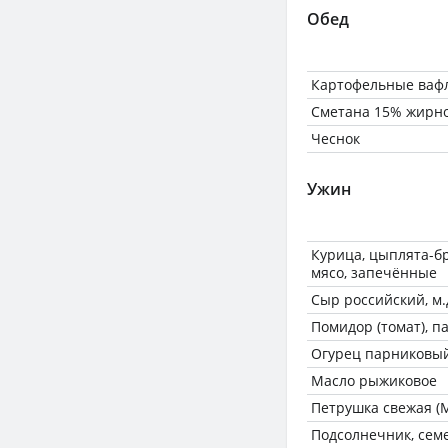
Обед
Картофельные вафл
Сметана 15% жирн
Чеснок
Ужин
Курица, цыплята-бр
мясо, запечённые
Сыр российский, м.д
Помидор (томат), п
Огурец парниковый
Масло рыжиковое
Петрушка свежая (М
Подсолнечник, сем