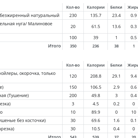
Кол-во
Калории
Белки
Жир
обезжиренный натуральный
230
135.7
23.4
0.9
амельная нуга/ Малиновое
20
61.5
13.6
0.3
100
39
1
0.5
Итого
350
236
38
1
Кол-во
Калории
Белки
Жир
ойлеры, окорочка, только
120
208.8
29.1
9.4
е)
150
106.5
2.9
0.6
ная (Тушение)
200
49.8
3
0.4
езка)
3
4.5
0.2
0
о
10
89.9
0
10
ушеные без косточки)
30
69.6
1.6
0.1
арезка)
30
10.5
0.4
0
Итого
543
539
37
20