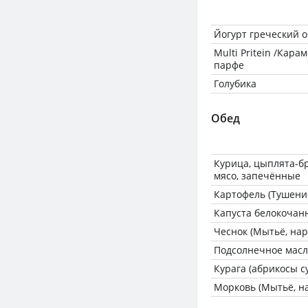
Йогурт греческий 
Multi Pritein /Кар
парфе
Голубика
Обед
Курица, цыплята-бр
мясо, запечённые
Картофель (Тушени
Капуста белокочан
Чеснок (Мытьё, нар
Подсолнечное масл
Курага (абрикосы с
Морковь (Мытьё, н