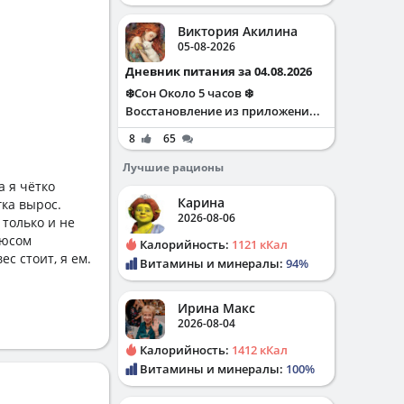
Виктория Акилина
05-08-2026
Дневник питания за 04.08.2026
❄️Сон Около 5 часов ❄️
Восстановление из приложени...
8
65
Лучшие рационы
а я чётко
Карина
гка вырос.
2026-08-06
 только и не
люсом
Калорийность:
1121 кКал
с стоит, я ем.
Витамины и минералы:
94%
Ирина Макс
2026-08-04
Калорийность:
1412 кКал
Витамины и минералы:
100%