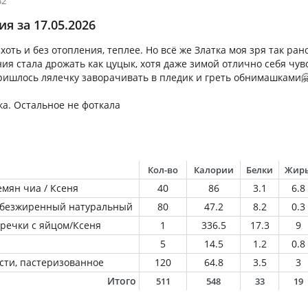
32
я за 17.05.2026
 хоть и без отопления, теплее. Но всё же Златка моя зря так ран
ия стала дрожать как цуцык, хотя даже зимой отлично себя чув
ишлось лялечку заворачивать в пледик и греть обнимашками
а. Остальное не фоткала
Кол-во
Калории
Белки
Жир
емян чиа / Ксеня
40
86
3.1
6.8
обезжиренный натуральный
80
47.2
8.2
0.3
гречки с яйцом/Ксеня
1
336.5
17.3
9
5
14.5
1.2
0.8
сти, пастеризованное
120
64.8
3.5
3
Итого
511
548
33
19