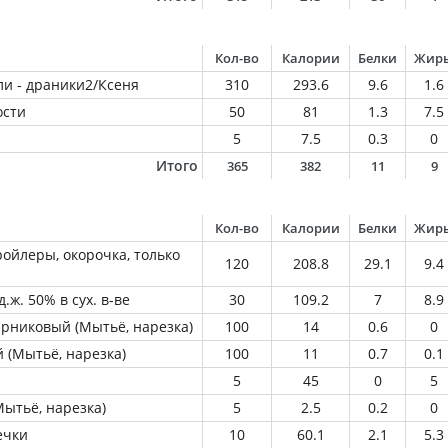
Кол-во
Калории
Белки
Жир
и - драники2/Ксеня
310
293.6
9.6
1.6
ости
50
81
1.3
7.5
5
7.5
0.3
0
Итого
365
382
11
9
Кол-во
Калории
Белки
Жир
ойлеры, окорочка, только
120
208.8
29.1
9.4
.ж. 50% в сух. в-ве
30
109.2
7
8.9
арниковый (Мытьё, нарезка)
100
14
0.6
0
 (Мытьё, нарезка)
100
11
0.7
0.1
5
45
0
5
ытьё, нарезка)
5
2.5
0.2
0
ечки
10
60.1
2.1
5.3