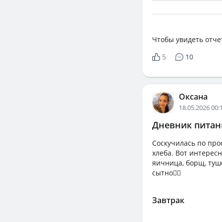
Чтобы увидеть отче
5
10
Оксана
18.05.2026 00:
Дневник питани
Соскучилась по про
хлеба. Вот интересн
яичница, борщ, туше
сытно🤷‍♀️
Завтрак