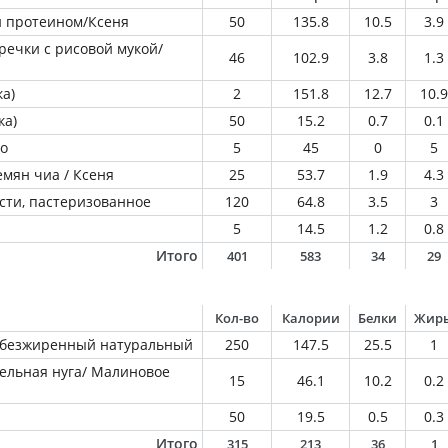
и протеином/Ксеня
50
135.8
10.5
3.9
речки с рисовой мукой/
46
102.9
3.8
1.3
а)
2
151.8
12.7
10.9
ка)
50
15.2
0.7
0.1
о
5
45
0
5
емян чиа / Ксеня
25
53.7
1.9
4.3
сти, пастеризованное
120
64.8
3.5
3
5
14.5
1.2
0.8
Итого
401
583
34
29
Кол-во
Калории
Белки
Жир
обезжиренный натуральный
250
147.5
25.5
1
амельная нуга/ Малиновое
15
46.1
10.2
0.2
50
19.5
0.5
0.3
Итого
315
213
36
1