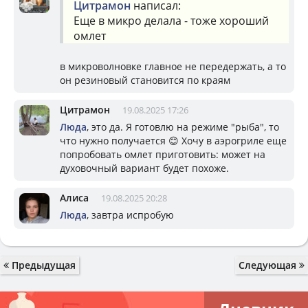
Цитрамон
написал:
Еще в микро делала - тоже хороший
омлет
в микроволновке главное не передержать, а то
он резиновый становится по краям
Цитрамон
19.08.2025 17:26
Люда
, это да. Я готовлю на режиме "рыба", то
что нужно получается 😊 Хочу в аэрогриле еще
попробовать омлет приготовить: может на
духовочный вариант будет похоже.
Алиса
19.08.2025 20:28
Люда
, завтра испробую
Предыдущая
Следующая