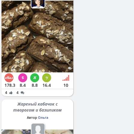
178.3
8.4
8.8
16.4
10
4
4
Жареный кабачок с
творогом и базиликом
Автор
Ольга