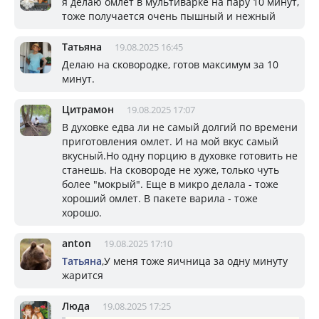
я делаю омлет в мультиварке на пару 10 минут,
тоже получается очень пышный и нежный
Татьяна
19.08.2025 16:45
Делаю на сковородке, готов максимум за 10
минут.
Цитрамон
19.08.2025 17:07
В духовке едва ли не самый долгий по времени
приготовления омлет. И на мой вкус самый
вкусный.Но одну порцию в духовке готовить не
станешь. На сковороде не хуже, только чуть
более "мокрый". Еще в микро делала - тоже
хороший омлет. В пакете варила - тоже
хорошо.
anton
19.08.2025 17:10
Татьяна
,У меня тоже яичница за одну минуту
жарится
Люда
19.08.2025 17:25