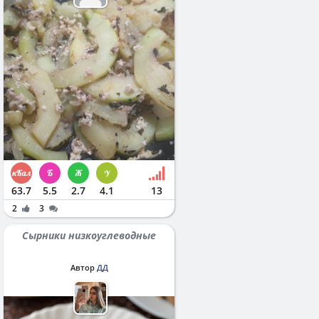
63.7
5.5
2.7
4.1
13
2
3
Сырники низкоуглеводные
Автор
ДД