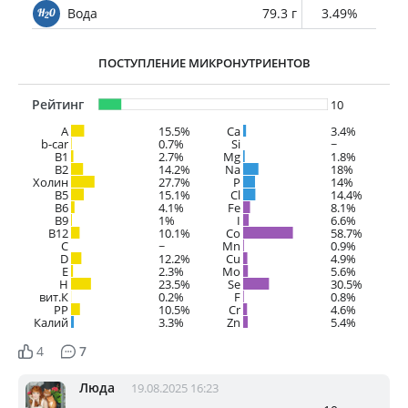
Вода
79.3 г
3.49%
ПОСТУПЛЕНИЕ МИКРОНУТРИЕНТОВ
Рейтинг
10
A
15.5%
Ca
3.4%
b-car
0.7%
Si
~
В1
2.7%
Mg
1.8%
B2
14.2%
Na
18%
Холин
27.7%
P
14%
B5
15.1%
Cl
14.4%
B6
4.1%
Fe
8.1%
B9
1%
I
6.6%
B12
10.1%
Co
58.7%
C
~
Mn
0.9%
D
12.2%
Cu
4.9%
E
2.3%
Mo
5.6%
H
23.5%
Se
30.5%
вит.К
0.2%
F
0.8%
PP
10.5%
Cr
4.6%
Калий
3.3%
Zn
5.4%
4
7
Люда
19.08.2025 16:23